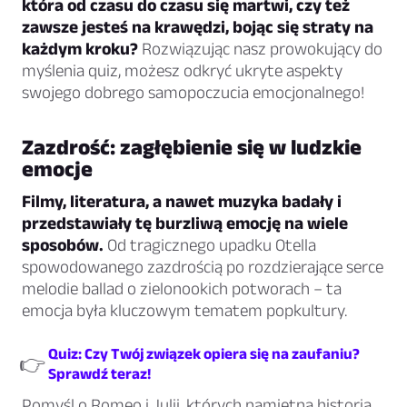
która od czasu do czasu się martwi, czy też
zawsze jesteś na krawędzi, bojąc się straty na
każdym kroku?
Rozwiązując nasz prowokujący do
myślenia quiz, możesz odkryć ukryte aspekty
swojego dobrego samopoczucia emocjonalnego!
Zazdrość: zagłębienie się w ludzkie
emocje
Filmy, literatura, a nawet muzyka badały i
przedstawiały tę burzliwą emocję na wiele
sposobów.
Od tragicznego upadku Otella
spowodowanego zazdrością po rozdzierające serce
melodie ballad o zielonookich potworach – ta
emocja była kluczowym tematem popkultury.
Quiz: Czy Twój związek opiera się na zaufaniu?
👉
Sprawdź teraz!
Pomyśl o Romeo i Julii, których namiętna historia