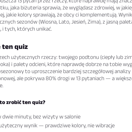
puszcza 13 pytań przez rzeczy, które naprawdę mają znac
tku, jaka biżuteria sprawia, że wyglądasz zdrowiej, w jakiej
ej, jakie kolory sprawiają, że obcy ci komplementują. Wynik
cznych sezonów (Wiosna, Lato, Jesień, Zima), z jasną paletą
, i tych, których unikać.
 ten quiz
zech użytecznych rzeczy: twojego podtonu (ciepły lub zim
boka) i palety odcieni, które naprawdę dobrze na tobie wyg
sezonowy to uproszczenie bardziej szczegółowej analizy
owej, ale pokrywa 80% drogi w 13 pytaniach — a większo
e.
o zrobić ten quiz?
dwie minuty, bez wizyty w salonie
użyteczny wynik — prawdziwe kolory, nie wibracje