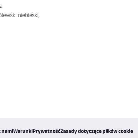
za
lewski niebieski,
z nami
Warunki
Prywatność
Zasady dotyczące plików cookie