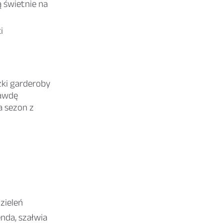
 świetnie na
i
żki garderoby
rawdę
a sezon z
 zieleń
enda, szałwia