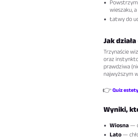
Powstrzymuj
wieszaku, a 
Łatwy do udo
Jak działa
Trzynaście wiz
oraz instynkt
prawdziwa (ni
najwyższym w
👉
Quiz estet
Wyniki, k
Wiosna
— ci
Lato
— chło