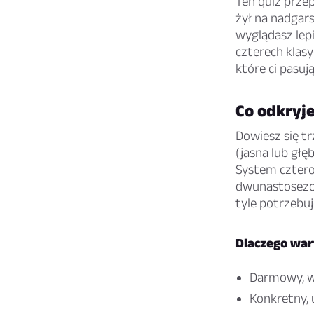
Ten quiz prze
żył na nadgars
wyglądasz lepi
czterech klasy
które ci pasują
Co odkryje
Dowiesz się tr
(jasna lub głę
System cztero
dwunastosezon
tyle potrzebuj
Dlaczego wart
Darmowy, w 
Konkretny, 