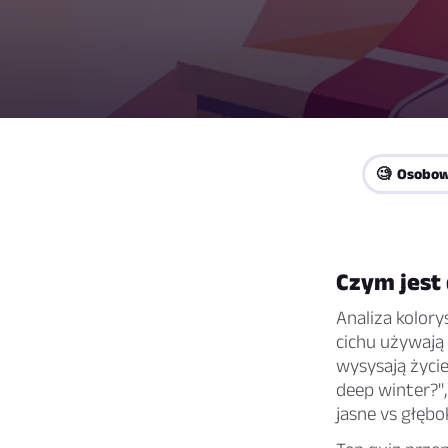
🧐 Osobo
Czym jest 
Analiza kolory
cichu używają 
wysysają życie
deep winter?"
jasne vs głębo