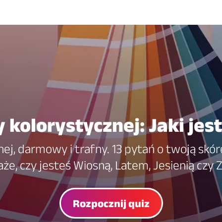
y kolorystycznej: Jaki jes
nej, darmowy i trafny. 13 pytań o twoją skórę
że, czy jesteś Wiosną, Latem, Jesienią czy 
Rozpocznij quiz