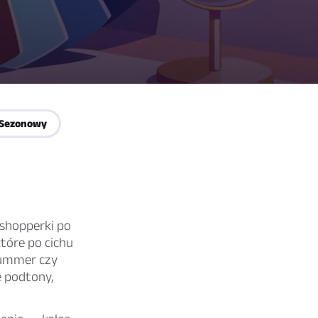
 Sezonowy
e shopperki po
które po cichu
 summer czy
e podtony,