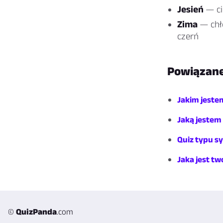
Jesień
— ci
Zima
— chło
czerń
Powiązane
Jakim jeste
Jaką jestem
Quiz typu sy
Jaka jest t
©
QuizPanda
.com