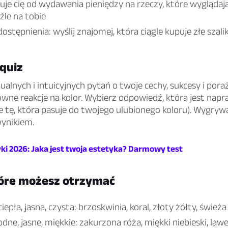
e cię od wydawania pieniędzy na rzeczy, które wyglądają
źle na tobie
stępnienia: wyślij znajomej, która ciągle kupuje złe szalik
 quiz
ualnych i intuicyjnych pytań o twoje cechy, sukcesy i pora
owne reakcje na kolor. Wybierz odpowiedź, która jest nap
e tę, która pasuje do twojego ulubionego koloru). Wygryw
ynikiem.
yki 2026: Jaka jest twoja estetyka? Darmowy test
tóre możesz otrzymać
epła, jasna, czysta: brzoskwinia, koral, złoty żółty, świeża
dne, jasne, miękkie: zakurzona róża, miękki niebieski, law