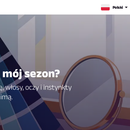
Polski
t mój sezon?
, włosy, oczy i instynkty
Zimą.