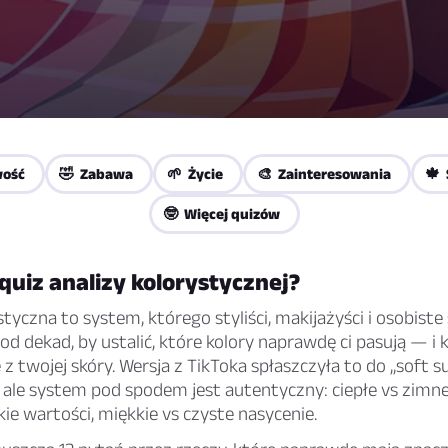
wość
🤣 Zabawa
🌱 Życie
🎨 Zainteresowania
🍁
🤓 Więcej quizów
quiz analizy kolorystycznej?
styczna to system, którego styliści, makijażyści i osobist
od dekad, by ustalić, które kolory naprawdę ci pasują — i 
 z twojej skóry. Wersja z TikToka spłaszczyła to do „soft
, ale system pod spodem jest autentyczny: ciepłe vs zimn
kie wartości, miękkie vs czyste nasycenie.