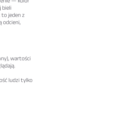
zenie — kolor
 bieli
 to jeden z
 odcieni,
ny), wartości
lądają.
ść ludzi tylko