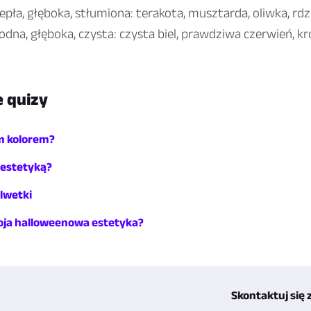
epła, głęboka, stłumiona: terakota, musztarda, oliwka, rd
dna, głęboka, czysta: czysta biel, prawdziwa czerwień, kró
 quizy
m kolorem?
 estetyką?
lwetki
woja halloweenowa estetyka?
Skontaktuj się 