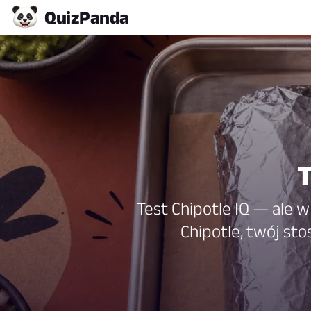
Quiz
Panda
T
Test Chipotle IQ — ale 
Chipotle, twój sto