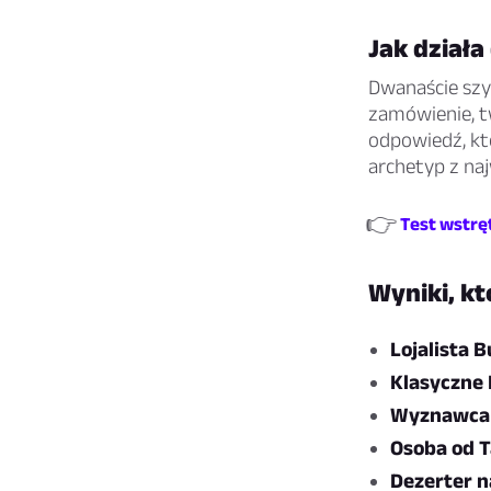
Jak działa
Dwanaście szy
zamówienie, tw
odpowiedź, któ
archetyp z na
👉
Test wstręt
Wyniki, k
Lojalista B
Klasyczne 
Wyznawca 
Osoba od 
Dezerter n