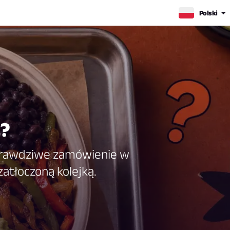
Polski
z?
e prawdziwe zamówienie w
zatłoczoną kolejką.