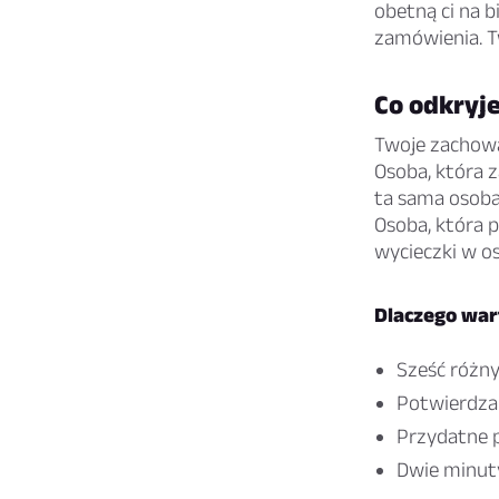
obetną ci na b
zamówienia. T
Co odkryje
Twoje zachowa
Osoba, która z
ta sama osoba,
Osoba, która 
wycieczki w o
Dlaczego wart
Sześć różny
Potwierdza 
Przydatne 
Dwie minuty