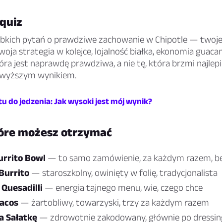
 quiz
bkich pytań o prawdziwe zachowanie w Chipotle — twoje
oja strategia w kolejce, lojalność białka, ekonomia guaca
ra jest naprawdę prawdziwa, a nie tę, która brzmi najlep
jwyższym wynikiem.
u do jedzenia: Jak wysoki jest mój wynik?
tóre możesz otrzymać
urrito Bowl
— to samo zamówienie, za każdym razem, b
Burrito
— staroszkolny, owinięty w folię, tradycjonalista
Quesadilli
— energia tajnego menu, wie, czego chce
Tacos
— żartobliwy, towarzyski, trzy za każdym razem
a Sałatkę
— zdrowotnie zakodowany, głównie po dressin