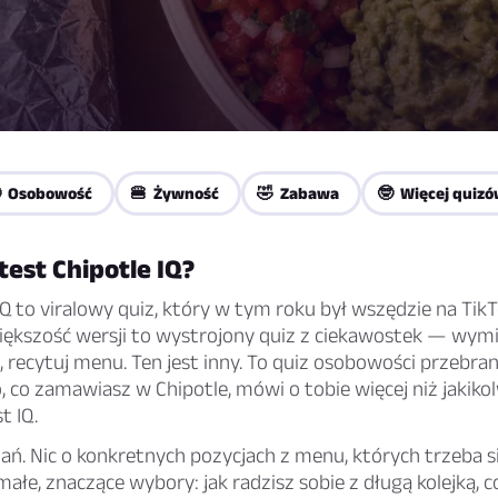
 Osobowość
🍔 Żywność
🤣 Zabawa
🤓 Więcej quiz
test Chipotle IQ?
IQ to viralowy quiz, który w tym roku był wszędzie na Tik
większość wersji to wystrojony quiz z ciekawostek — wymi
 recytuj menu. Ten jest inny. To quiz osobowości przebran
o, co zamawiasz w Chipotle, mówi o tobie więcej niż jakiko
t IQ.
ań. Nic o konkretnych pozycjach z menu, których trzeba s
małe, znaczące wybory: jak radzisz sobie z długą kolejką, c