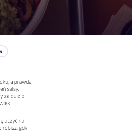
ów
Toku, a prawda
eń salsy,
y za quiz o
lwiek
ię uczyć na
o robisz, gdy