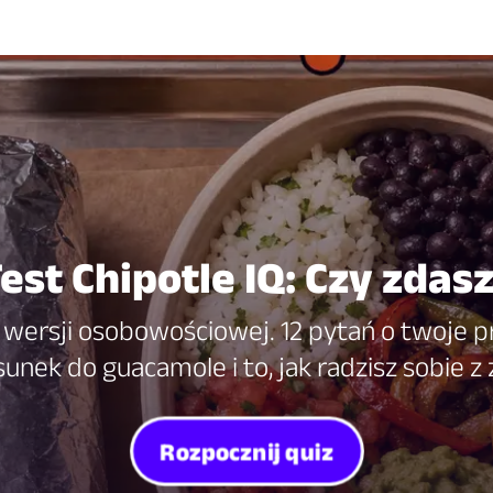
est Chipotle IQ: Czy zdas
w wersji osobowościowej. 12 pytań o twoj
sunek do guacamole i to, jak radzisz sobie z 
Rozpocznij quiz