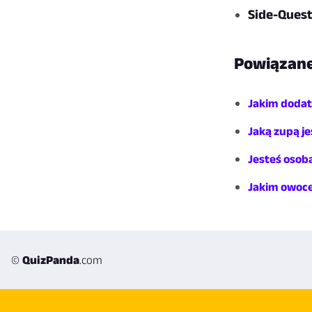
Side-Quest
Powiązane
Jakim dodat
Jaką zupą je
Jesteś osob
Jakim owoc
©
QuizPanda
.com