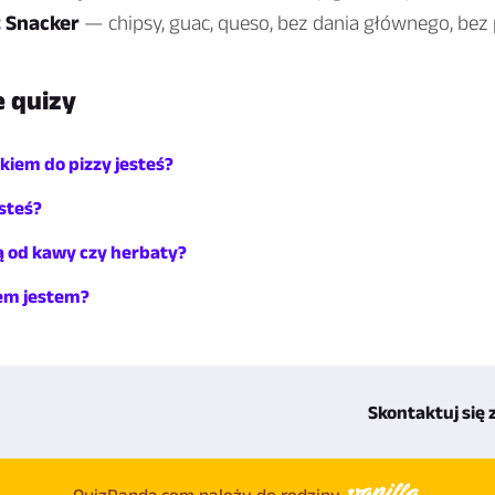
 Snacker
— chipsy, guac, queso, bez dania głównego, bez
 quizy
kiem do pizzy jesteś?
steś?
ą od kawy czy herbaty?
em jestem?
Skontaktuj się 
QuizPanda.com należy do rodziny