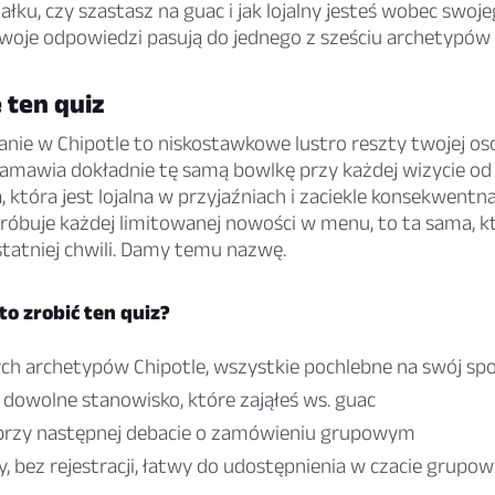
iałku, czy szastasz na guac i jak lojalny jesteś wobec swoj
woje odpowiedzi pasują do jednego z sześciu archetypów 
 ten quiz
nie w Chipotle to niskostawkowe lustro reszty twojej os
amawia dokładnie tę samą bowlkę przy każdej wizycie od s
 która jest lojalna w przyjaźniach i zaciekle konsekwentna
próbuje każdej limitowanej nowości w menu, to ta sama, k
statniej chwili. Damy temu nazwę.
o zrobić ten quiz?
ch archetypów Chipotle, wszystkie pochlebne na swój sp
dowolne stanowisko, które zająłeś ws. guac
przy następnej debacie o zamówieniu grupowym
, bez rejestracji, łatwy do udostępnienia w czacie grupo