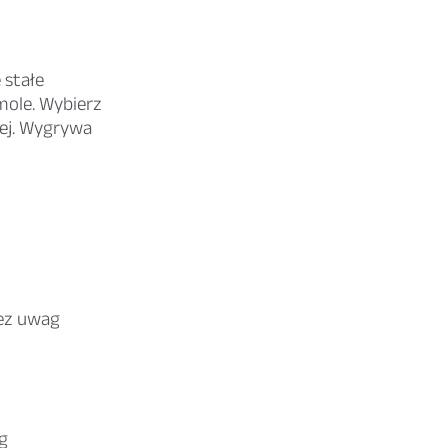
 stałe
mole. Wybierz
iej. Wygrywa
ez uwag
g