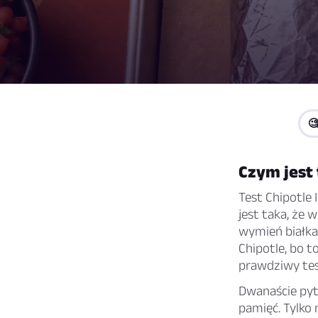

Czym jest 
Test Chipotle 
jest taka, że 
wymień białka,
Chipotle, bo t
prawdziwy tes
Dwanaście pyt
pamięć. Tylko 