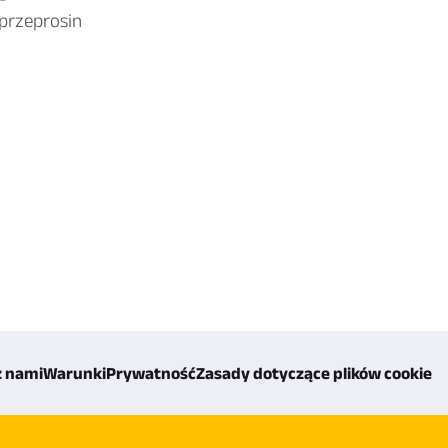
 przeprosin
z nami
Warunki
Prywatność
Zasady dotyczące plików cookie