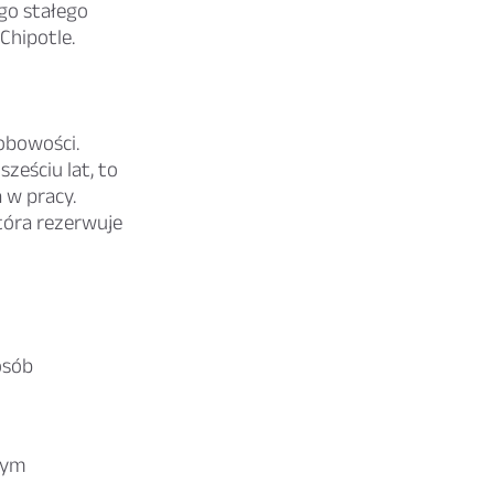
ego stałego
Chipotle.
obowości.
ześciu lat, to
 w pracy.
tóra rezerwuje
osób
wym