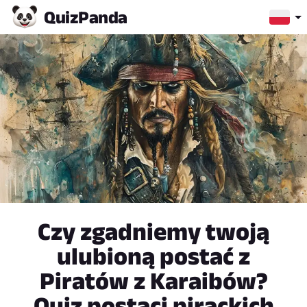
Quiz
Panda
Czy zgadniemy twoją
ulubioną postać z
Piratów z Karaibów?
Quiz postaci pirackich