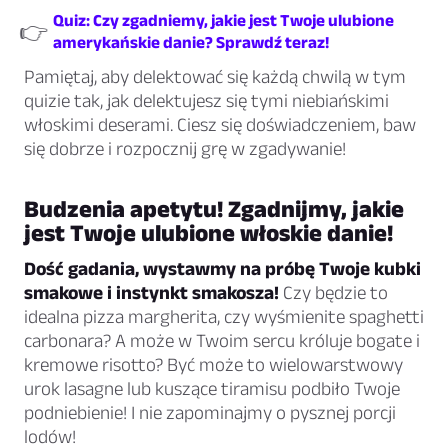
Quiz: Czy zgadniemy, jakie jest Twoje ulubione
👉
amerykańskie danie? Sprawdź teraz!
Pamiętaj, aby delektować się każdą chwilą w tym
quizie tak, jak delektujesz się tymi niebiańskimi
włoskimi deserami. Ciesz się doświadczeniem, baw
się dobrze i rozpocznij grę w zgadywanie!
Budzenia apetytu! Zgadnijmy, jakie
jest Twoje ulubione włoskie danie!
Dość gadania, wystawmy na próbę Twoje kubki
smakowe i instynkt smakosza!
Czy będzie to
idealna pizza margherita, czy wyśmienite spaghetti
carbonara? A może w Twoim sercu króluje bogate i
kremowe risotto? Być może to wielowarstwowy
urok lasagne lub kuszące tiramisu podbiło Twoje
podniebienie! I nie zapominajmy o pysznej porcji
lodów!