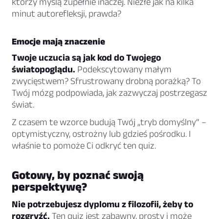
którzy myślą zupełnie inaczej. Niezłe jak na kilka
minut autorefleksji, prawda?
Emocje mają znaczenie
Twoje uczucia są jak kod do Twojego
światopoglądu.
Podekscytowany małym
zwycięstwem? Sfrustrowany drobną porażką? To
Twój mózg podpowiada, jak zazwyczaj postrzegasz
świat.
Z czasem te wzorce budują Twój „tryb domyślny” –
optymistyczny, ostrożny lub gdzieś pośrodku. I
właśnie to pomoże Ci odkryć ten quiz.
Gotowy, by poznać swoją
perspektywę?
Nie potrzebujesz dyplomu z filozofii, żeby to
rozgryźć.
Ten quiz jest zabawny, prosty i może