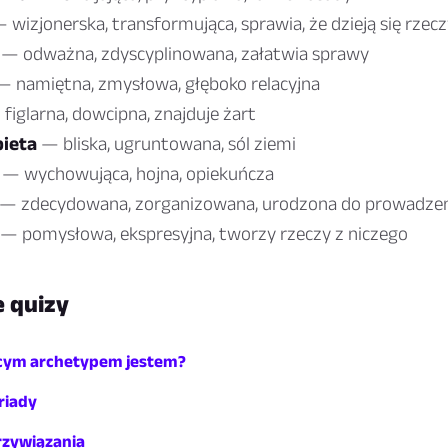
 wizjonerska, transformująca, sprawia, że dzieją się rzec
— odważna, zdyscyplinowana, załatwia sprawy
 namiętna, zmysłowa, głęboko relacyjna
figlarna, dowcipna, znajduje żart
bieta
— bliska, ugruntowana, sól ziemi
— wychowująca, hojna, opiekuńcza
— zdecydowana, zorganizowana, urodzona do prowadze
— pomysłowa, ekspresyjna, tworzy rzeczy z niczego
 quizy
ecym archetypem jestem?
triady
przywiązania