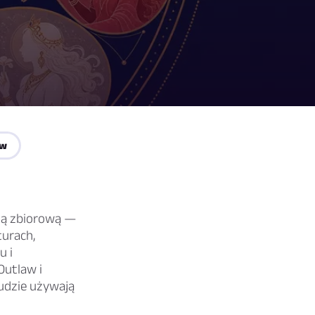
ów
ią zbiorową —
turach,
u i
 Outlaw
i
ludzie używają