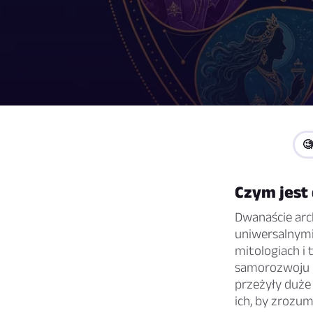

Czym jest
Dwanaście arc
uniwersalnymi
mitologiach i 
samorozwoju p
przeżyły duże
ich, by zrozu