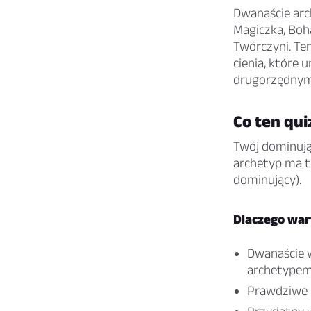
Dwanaście arc
Magiczka, Boha
Twórczyni. Ten
cienia, które
drugorzędnym
Co ten qui
Twój dominując
archetyp ma t
dominujący).
Dlaczego wart
Dwanaście 
archetype
Prawdziwe 