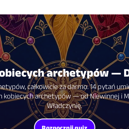
 kobiecych archetypów —
chetypów, całkowicie za darmo. 14 pytań umi
 kobiecych archetypów — od Niewinnej i Mę
Władczynię.
Rozpocznij quiz