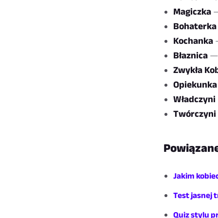
Magiczka
—
Bohaterka
Kochanka
—
Błaznica
— 
Zwykła Ko
Opiekunka
Władczyni
Twórczyni
Powiązane
Jakim kobi
Test jasnej 
Quiz stylu 