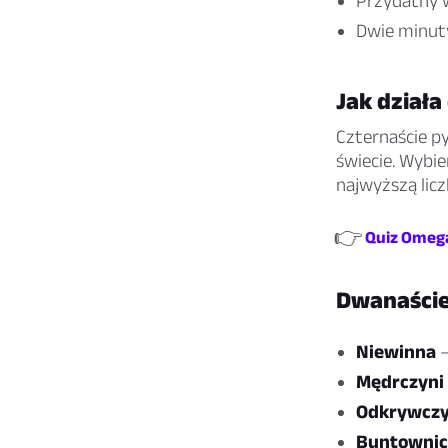
Przydatny w
Dwie minuty
Jak działa
Czternaście py
świecie. Wybi
najwyższą lic
👉
Quiz Omega
Dwanaści
Niewinna
—
Mędrczyni
Odkrywczy
Buntownic