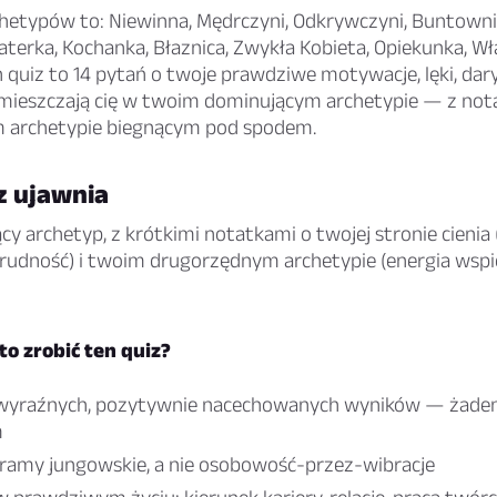
hetypów to: Niewinna, Mędrczyni, Odkrywczyni, Buntowni
terka, Kochanka, Błaznica, Zwykła Kobieta, Opiekunka, Wł
 quiz to 14 pytań o twoje prawdziwe motywacje, lęki, dar
 umieszczają cię w twoim dominującym archetypie — z not
 archetypie biegnącym pod spodem.
z ujawnia
y archetyp, z krótkimi notatkami o twojej stronie cienia 
rudność) i twoim drugorzędnym archetypie (energia wspi
o zrobić ten quiz?
wyraźnych, pozytywnie nacechowanych wyników — żaden 
m
ramy jungowskie, a nie osobowość-przez-wibracje