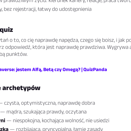
 prawdziwym życiu: kierunek kariery, relacje, praca twór
, bez rejestracji, łatwy do udostępnienia
 quiz
tań o to, co cię naprawdę napędza, czego się boisz, i jak p
erz odpowiedź, która jest naprawdę prawdziwa. Wygrywa 
zbą punktów.
verse: jestem Alfą, Betą czy Omegą? | QuizPanda
e archetypów
 czysta, optymistyczna, naprawdę dobra
— mądra, szukająca prawdy, oczytana
ni
— niespokojna, kochająca wolność, nie usiedzi
zka
— rozbijająca, pryncypialna, łamie zasady