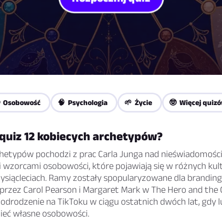
 Osobowość
🧠 Psychologia
🌱 Życie
🤓 Więcej quiz
 quiz 12 kobiecych archetypów?
hetypów pochodzi z prac Carla Junga nad nieświadomośc
 wzorcami osobowości, które pojawiają się w różnych kul
tysiącleciach. Ramy zostały spopularyzowane dla branding
rzez Carol Pearson i Margaret Mark w
The Hero and the
 odrodzenie na TikToku w ciągu ostatnich dwóch lat, gdy 
mieć własne osobowości.