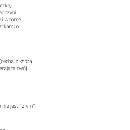
czka,
adczyni i
y i wzorce
atkami o
(cecha, z którą
erająca twój
nie jest “złym”