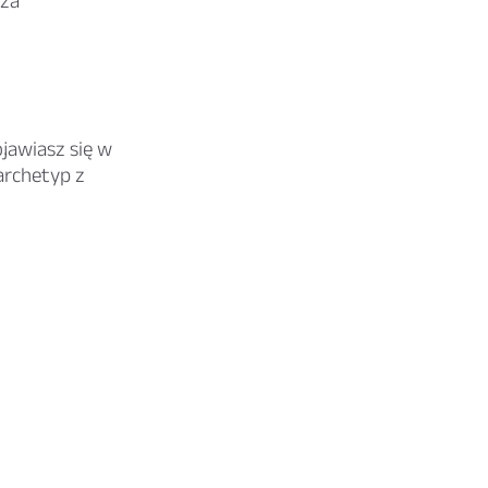
cza
ojawiasz się w
archetyp z