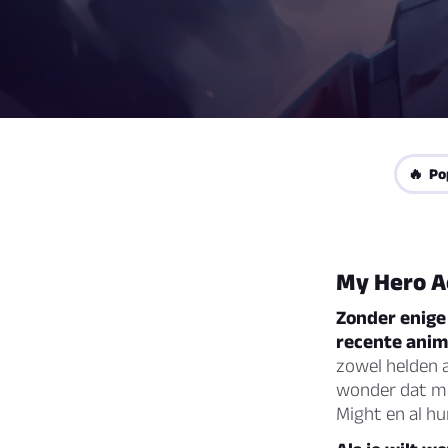
🔥 Po
My Hero A
Zonder enige
recente anim
zowel helden a
wonder dat me
Might en al hu