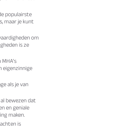
de populairste
is, maar je kunt
 vaardigheden om
igheden is ze
n MHA’s
n eigenzinnige
ge als je van
 al bewezen dat
en en geniale
ging maken.
rachten is