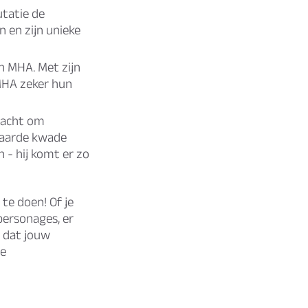
utatie de
n en zijn unieke
an MHA. Met zijn
MHA zeker hun
kracht om
naarde kwade
 - hij komt er zo
te doen! Of je
personages, er
t dat jouw
oe