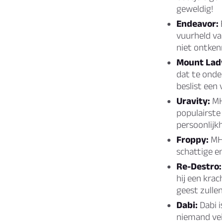
geweldig!
Endeavor:
vuurheld van
niet ontken
Mount Lad
dat te onde
beslist een
Uravity:
MH
populairste
persoonlijkh
Froppy:
MHA
schattige e
Re-Destro:
hij een kra
geest zulle
Dabi:
Dabi i
niemand vei