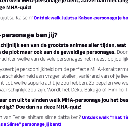
eten welk MHA-personage je bent, aarzel dan niet lan
ge MHA-quiz!
Jujutsu Kaisen?
Ontdek welk Jujutsu Kaisen-personage je be
personage ben jij?
hijnlijk een van de grootste animes aller tijden, wat 
n de plot maar ook aan de geweldige personages.
Door 
rachter welke van de vele personages het meest op jou lijk
lyseert je persoonlijkheid om de perfecte MHA-karakterma
 verscheidenheid aan vragen stellen, variërend van of je lie
ent tot welke superkracht je zou hebben. Zo bepalen we w
aarschijnlijk zou zijn. Wordt het Deku, Bakugo of Himiko 
klaar om uit te vinden welk MHA-personage jou het be
digt? Doe dan nu deze MHA-quiz!
n van Tensei shitara slime datta ken?
Ontdek welk “That Ti
 a Slime” personage jij bent!