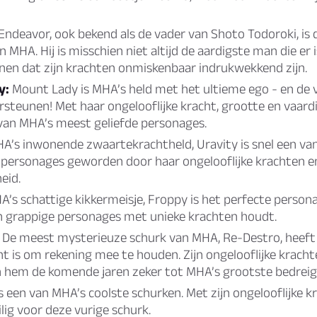
Endeavor, ook bekend als de vader van Shoto Todoroki, is 
 MHA. Hij is misschien niet altijd de aardigste man die er 
nen dat zijn krachten onmiskenbaar indrukwekkend zijn.
y:
Mount Lady is MHA’s held met het ultieme ego - en de
rsteunen! Met haar ongelooflijke kracht, grootte en vaard
 van MHA’s meest geliefde personages.
A’s inwonende zwaartekrachtheld, Uravity is snel een va
 personages geworden door haar ongelooflijke krachten e
eid.
’s schattige kikkermeisje, Froppy is het perfecte persona
n grappige personages met unieke krachten houdt.
De meest mysterieuze schurk van MHA, Re-Destro, heeft
cht is om rekening mee te houden. Zijn ongelooflijke kracht
n hem de komende jaren zeker tot MHA’s grootste bedrei
s een van MHA’s coolste schurken. Met zijn ongelooflijke k
lig voor deze vurige schurk.