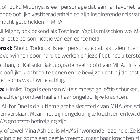
 of Izuku Midoriya, is een personage dat een fanfavoriet 
 ongelooflijke vastberadenheid en zijn inspirerende reis va
machtigste helden in MHA.
ll Might, ook bekend als Toshinori Yagi, is misschien wel 
erfecte personificatie van een echte held.
roki:
Shoto Todoroki is een personage dat laat zien hoe he
 overwinnen door hard te werken en jezelf tot het uiterste
chan, of Katsuki Bakugo, is de heethoofd van MHA. Hij staa
looflijke krachten te tonen en te bewijzen dat hij de beste 
en soms wat twijfelachtig.
a:
Himiko Toga is een van MHA’s meest geliefde schurken, 
e achtergrondverhaal en haar ongelooflijke krachten.
:
All for One is de ultieme grote slechterik van MHA, een s
nen verslaan. Maar met zijn ongelooflijke krachten en kwade
HA’s grootste bedreiging zijn!
, oftewel Mina Ashido, is MHA’s inwonende roze held. Ze i
nzinnig en soms een beetje vreemd, maar haar krachten z