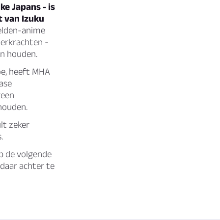
ke Japans - is
t van Izuku
elden-anime
perkrachten -
en houden.
oe, heeft MHA
ase
geen
 houden.
lt zeker
.
op de volgende
daar achter te