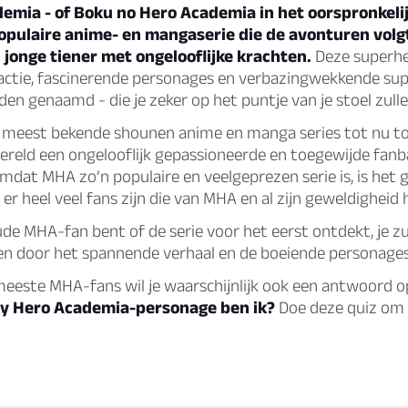
emia - of
Boku no Hero Academia
in het oorspronkelij
opulaire anime- en mangaserie die de avonturen volg
 jonge tiener met ongelooflijke krachten.
Deze superh
 actie, fascinerende personages en verbazingwekkende su
en genaamd - die je zeker op het puntje van je stoel zull
e meest bekende shounen anime en manga series tot nu t
ereld een ongelooflijk gepassioneerde en toegewijde fanb
dat MHA zo’n populaire en veelgeprezen serie is, is het 
 er heel veel fans zijn die van MHA en al zijn geweldigheid
ude MHA-fan bent of de serie voor het eerst ontdekt, je zu
n door het spannende verhaal en de boeiende personages
 meeste MHA-fans wil je waarschijnlijk ook een antwoord 
y Hero Academia-personage ben ik?
Doe deze quiz om 