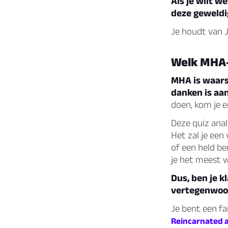
Als je wilt w
deze geweldi
Je houdt van 
Welk MHA-
MHA is waarsc
danken is aa
doen, kom je e
Deze quiz ana
Het zal je een
of een held b
je het meest w
Dus, ben je 
vertegenwoor
Je bent een fa
Reincarnated as