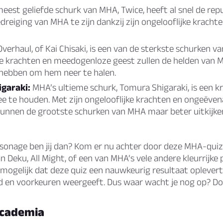
eest geliefde schurk van MHA, Twice, heeft al snel de rep
reiging van MHA te zijn dankzij zijn ongelooflijke krachte
verhaul, of Kai Chisaki, is een van de sterkste schurken v
ke krachten en meedogenloze geest zullen de helden van 
hebben om hem neer te halen.
garaki:
MHA’s ultieme schurk, Tomura Shigaraki, is een 
e te houden. Met zijn ongelooflijke krachten en ongeëve
 kunnen de grootste schurken van MHA maar beter uitkijken
onage ben jij dan? Kom er nu achter door deze MHA-quiz 
n Deku, All Might, of een van MHA’s vele andere kleurrijke 
l mogelijk dat deze quiz een nauwkeurig resultaat oplever
id en voorkeuren weergeeft. Dus waar wacht je nog op? D
Academia