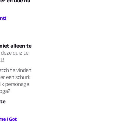
ger en doe nu
nt!
niet alleen te
deze quiz te
t!
tch te vinden.
ver een schurk
elk personage
Toga?
ste
me I Got