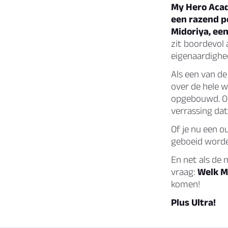
My Hero Acad
een razend p
Midoriya, een
zit boordevol
eigenaardighed
Als een van d
over de hele w
opgebouwd. Om
verrassing dat
Of je nu een o
geboeid worde
En net als de
vraag:
Welk M
komen!
Plus Ultra!