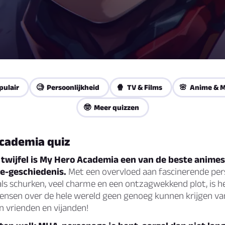
pulair
🧐 Persoonlijkheid
🍿 TV & Films
🌸 Anime & 
🤓 Meer quizzen
cademia quiz
 twijfel is My Hero Academia een van de beste animes
e-geschiedenis.
Met een overvloed aan fascinerende per
ls schurken, veel charme en een ontzagwekkend plot, is h
nsen over de hele wereld geen genoeg kunnen krijgen van
n vrienden en vijanden!