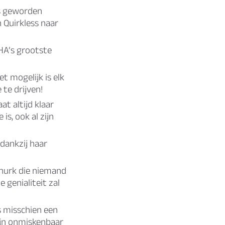
is geworden
n Quirkless naar
MHA’s grootste
t mogelijk is elk
 te drijven!
t altijd klaar
is, ook al zijn
dankzij haar
churk die niemand
 genialiteit zal
s misschien een
ijn onmiskenbaar