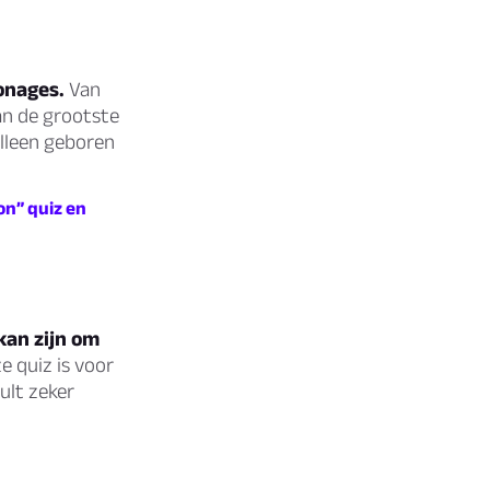
onages.
Van
an de grootste
 alleen geboren
on” quiz en
kan zijn om
e quiz is voor
ult zeker