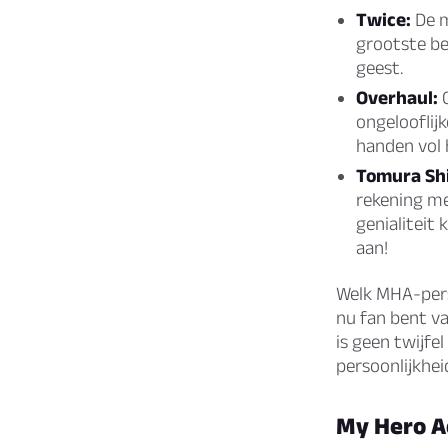
Twice:
De m
grootste bed
geest.
Overhaul:
O
ongelooflij
handen vol 
Tomura Shi
rekening me
genialiteit
aan!
Welk MHA-pers
nu fan bent va
is geen twijfe
persoonlijkhe
My Hero 