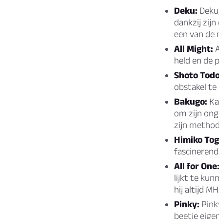
Deku:
Deku,
dankzij zijn
een van de 
All Might:
A
held en de p
Shoto Todo
obstakel te
Bakugo:
Kac
om zijn onge
zijn method
Himiko Tog
fascinerend
All for One
lijkt te kun
hij altijd M
Pinky:
Pinky
beetje eige