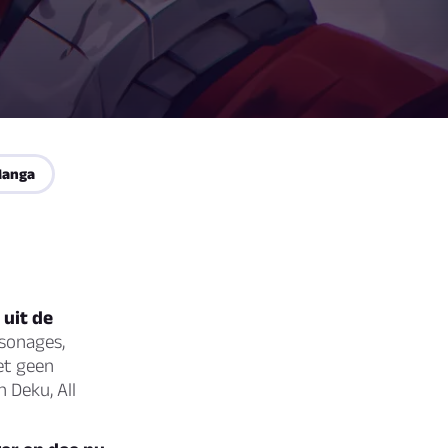
Manga
 uit de
sonages,
et geen
 Deku, All