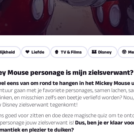
lijkheid
❤️ Liefde
🍿 TV & Films
🏰 Disney
🤓 Me
ey Mouse personage is mijn zielsverwant?
wel eens van om rond te hangen in het Mickey Mouse
tuur gaan met je favoriete personages, samen lachen, s
nken, en misschien zelfs een beetje verliefd worden? Nou,
uw Disney zielsverwant tegenkomt!
ns goed voor zitten en doe deze magische quiz om te ont
personage jouw zielsverwant is!
Dus, ben je er klaar voo
mantiek en plezier te duiken?