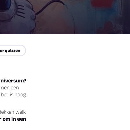
er quizzen
 universum?
amen een
 het is hoog
dekken welk
r om in een