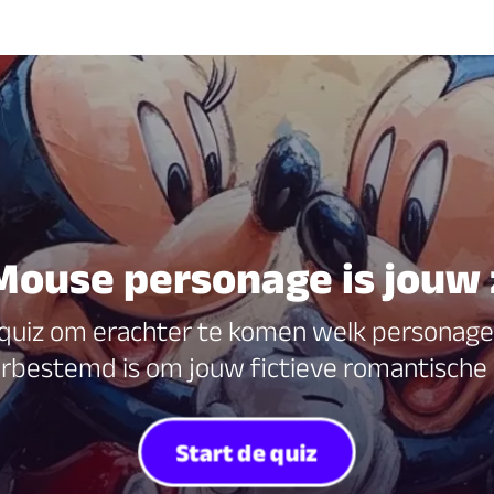
Mouse personage is jouw 
quiz om erachter te komen welk personage 
bestemd is om jouw fictieve romantische p
Start de quiz