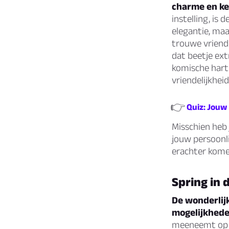
charme en k
instelling, is
elegantie, maa
trouwe vriend.
dat beetje ext
komische hart 
vriendelijkheid
👉
Quiz: Jouw
Misschien heb 
jouw persoonli
erachter kome
Spring in
De wonderlij
mogelijkhede
meeneemt op ee