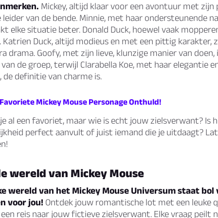
enmerken.
Mickey, altijd klaar voor een avontuur met zijn 
 de leider van de bende. Minnie, met haar ondersteunende n
kt elke situatie beter. Donald Duck, hoewel vaak mopperen
 Katrien Duck, altijd modieus en met een pittig karakter, 
ra drama. Goofy, met zijn lieve, klunzige manier van doen, 
van de groep, terwijl Clarabella Koe, met haar elegantie e
, de definitie van charme is.
 Favoriete Mickey Mouse Personage Onthuld!
je al een favoriet, maar wie is echt jouw zielsverwant? Is 
jkheid perfect aanvult of juist iemand die je uitdaagt? La
n!
 de wereld van Mickey Mouse
ke wereld van het Mickey Mouse Universum staat bol 
n voor jou!
Ontdek jouw romantische lot met een leuke qu
n reis naar jouw fictieve zielsverwant. Elke vraag peilt 