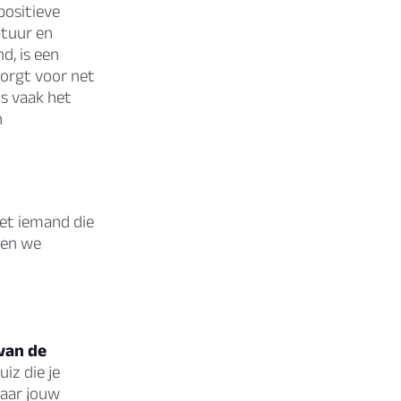
positieve
atuur en
d, is een
zorgt voor net
is vaak het
n
het iemand die
ten we
van de
iz die je
naar jouw