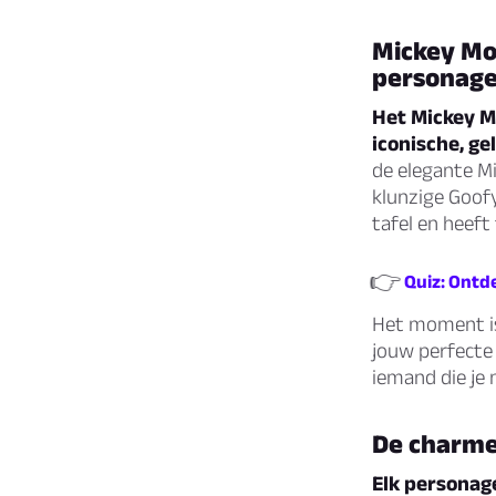
Mickey Mo
personag
Het Mickey M
iconische, ge
de elegante Mi
klunzige Goofy
tafel en heeft
👉
Quiz: Ontd
Het moment is
jouw perfecte 
iemand die je 
De charme
Elk personag