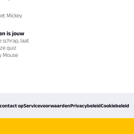
het Mickey
en is jouw
e schrap, laat
eze quiz
ey Mouse
contact op
Servicevoorwaarden
Privacybeleid
Cookiebeleid