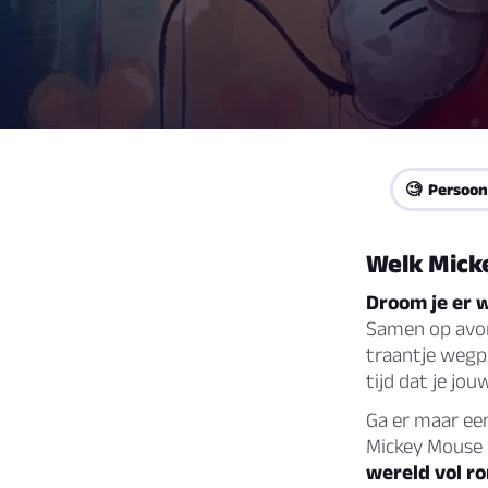
🧐 Persoon
Welk Mick
Droom je er 
Samen op avon
traantje wegpi
tijd dat je jo
Ga er maar ee
Mickey Mouse 
wereld vol ro