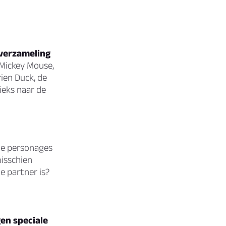
 verzameling
e Mickey Mouse,
ien Duck, de
ieks naar de
de personages
misschien
e partner is?
gen speciale