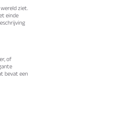
wereld ziet.
et einde
eschrijving
er, of
gante
at bevat een