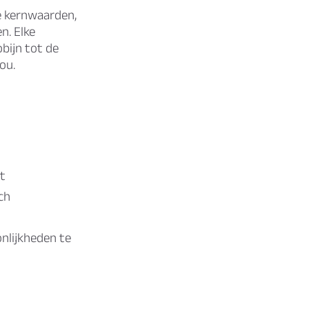
e kernwaarden,
n. Elke
bijn tot de
ou.
t
ch
nlijkheden te