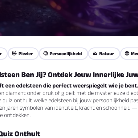
r
🤣 Plezier
🧐 Persoonlijkheid
⛰️ Natuur
🤓 Me
steen Ben Jij? Ontdek Jouw Innerlijke Ju
t een edelsteen die perfect weerspiegelt wie je bent
een diamant onder druk of gloeit met de mysterieuze diep
 quiz onthult welke edelsteen bij jouw persoonlijkheid pa
den jaren symbolen van identiteit, kracht en schoonheid — n
e ontdekken.
Quiz Onthult