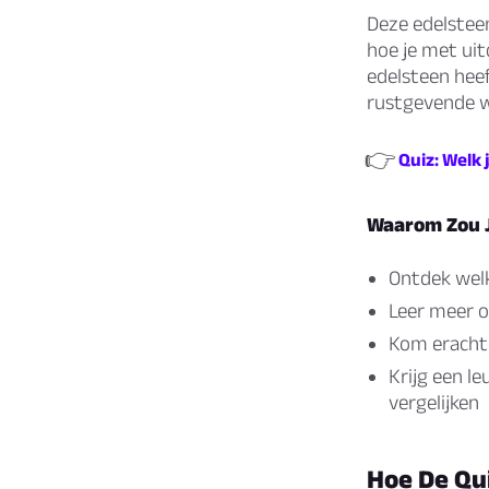
Deze edelsteen
hoe je met uitd
edelsteen heef
rustgevende wi
👉
Quiz: Welk 
Waarom Zou J
Ontdek welk
Leer meer o
Kom erachte
Krijg een l
vergelijken
Hoe De Qu