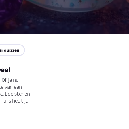
er quizzen
weel
.
Of je nu
te van een
st. Edelstenen
u is het tijd