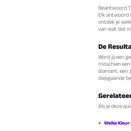
Beantwoord 13 
Elk antwoord i
ontdek je welk
van wat dat ov
De Resulta
Word jij een g
misschien een
diamant, een 
diepgaande bes
Gerelatee
Als je deze qu
Welke Kleur