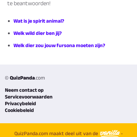
te beantwoorden!
Wat is je spirit animal?
Welk wild dier ben jij?
Welk dier zou jouw fursona moeten zijn?
©
QuizPanda
.com
Neem contact op
Servicevoorwaarden
Privacybeleid
Cookiebeleid
QuizPanda.com maakt deel uit van de
-