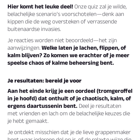
Hier komt het leuke deel!
Onze quiz zal je wilde,
belachelijke scenario’s voorschotelen—denk aan
kippen die de weg oversteken of verrassende
buitenaardse invasies.
Je reacties worden niet beoordeeld—het zijn
aanwijzingen.
Welke laten je lachen, flippen, of
kalm blijven? Zo komen we erachter of je meer
speelse chaos of kalme beheersing bent.
Je resultaten: bereid je voor
Aan het einde krijg je een oordeel (tromgeroffel
in je hoofd) dat onthult of je chaotisch, kalm, of
ergens daartussenin bent.
Deel je resultaten
met vrienden en lach om de belachelijke keuzes die
je hebt gemaakt.
Je ontdekt misschien dat je de lieve grappenmaker
bent waar iedereen dol op is, of de relaxte wijze die