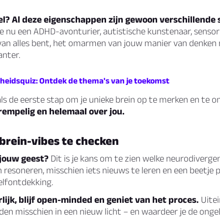
el? Al deze eigenschappen zijn gewoon verschillende
je nu een ADHD-avonturier, autistische kunstenaar, sensor
 van alles bent, het omarmen van jouw manier van denken
anter.
kheidsquiz: Ontdek de thema's van je toekomst
als de eerste stap om je unieke brein op te merken en te
drempelig en helemaal over jou.
 brein-vibes te checken
 jouw geest?
Dit is je kans om te zien welke neurodiverge
resoneren, misschien iets nieuws te leren en een beetje p
lfontdekking.
ijk, blijf open-minded en geniet van het proces.
Uitein
en misschien in een nieuw licht – en waardeer je de ongel