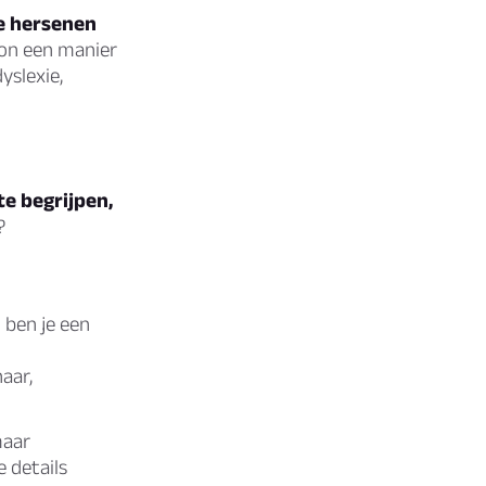
ze hersenen
oon een manier
yslexie,
te begrijpen,
?
 ben je een
aar,
maar
e details