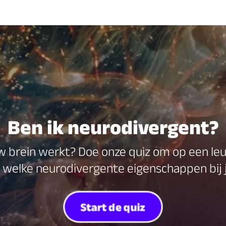
Ben ik neurodivergent?
w brein werkt? Doe onze quiz om op een leuk
welke neurodivergente eigenschappen bij 
Start de quiz