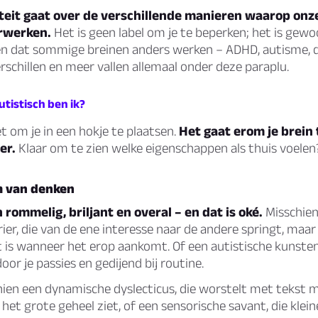
teit gaat over de verschillende manieren waarop on
rwerken.
Het is geen label om je te beperken; het is gew
n dat sommige breinen anders werken – ADHD, autisme, d
rschillen en meer vallen allemaal onder deze paraplu.
utistisch ben ik?
et om je in een hokje te plaatsen.
Het gaat erom je brein 
er.
Klaar om te zien welke eigenschappen als thuis voelen
m van denken
 rommelig, briljant en overal – en dat is oké.
Misschien
r, die van de ene interesse naar de andere springt, maar
 is wanneer het erop aankomt. Of een autistische kunsten
or je passies en gedijend bij routine.
hien een dynamische dyslecticus, die worstelt met tekst 
 het grote geheel ziet, of een sensorische savant, die klein