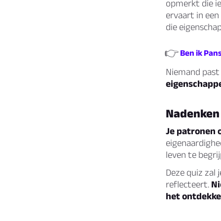
opmerkt die ie
ervaart in een
die eigenschap
👉
Ben ik Pan
Niemand past p
eigenschappen
Nadenken o
Je patronen 
eigenaardighed
leven te begri
Deze quiz zal 
reflecteert.
Ni
het ontdekke