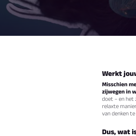
Werkt jou
Misschien mer
zijwegen in 
doet – en het 
relaxte manier
van denken te 
Dus, wat i