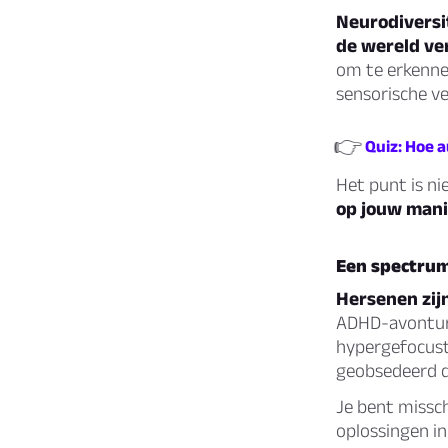
Neurodiversi
de wereld ve
om te erkenne
sensorische ve
👉
Quiz: Hoe a
Het punt is ni
op jouw mani
Een spectru
Hersenen zijn
ADHD-avonturie
hypergefocust
geobsedeerd do
Je bent missc
oplossingen in