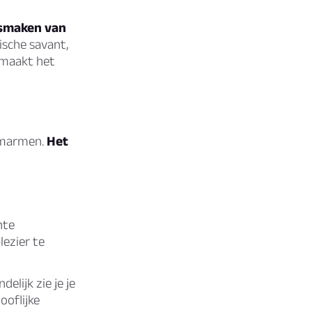
 smaken van
ische savant,
 maakt het
 omarmen.
Het
nte
lezier te
delijk zie je je
ooflijke