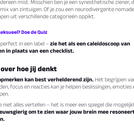
dereen mist. Misschien ben je een synesthetische ziener, 
 mix van zintuigen. Of je zou een neurodivergente nomade
pen uit verschillende categorieën oppikt.
seksueel? Doe de Quiz
erfect in een label –
zie het als een caleidoscoop van
 in plaats van een checklist.
ver hoe jij denkt
opmerken kan best verhelderend zijn.
Het begrijpen va
en, focus en reacties kan je helpen beslissingen, emoties e
jpen.
je niet alles vertellen – het is meer een spiegel die mogeli
euwsgierig om te zien waar jouw brein mee resoneer
n.