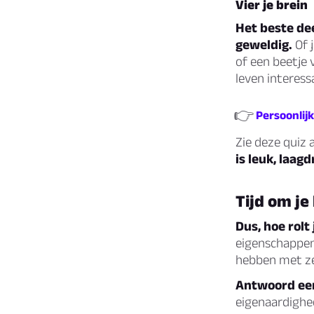
Vier je brein
Het beste de
geweldig.
Of 
of een beetje
leven interess
👉
Persoonlij
Zie deze quiz 
is leuk, laag
Tijd om je
Dus, hoe rolt
eigenschappen 
hebben met ze
Antwoord eerl
eigenaardighed