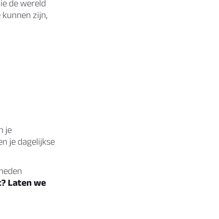
die de wereld
 kunnen zijn,
n je
n je dagelijkse
jkheden
t? Laten we