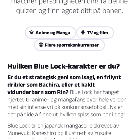
matcher personligheten din! Ta denne
quizen og finn egoet ditt på banen.
🌸 Anime og Manga
🍿 TV og film
🤓 Flere spørrekonkurranser
Hvilken Blue Lock-karakter er du?
Er du et strategisk geni som Isagi, en frilynt
dribler som Bachira, eller et kaldt
vidunderbarn som Rin?
Blue Lock har fanget
hjertet til anime- og mangafans over hele verden
med sin intense vri på konkurransefotball. Na er
det på tide å finne ut hvilken spiss som bor i deg!
Blue Lock er en japansk mangaserie skrevet av
Muneyuki Kaneshiro og illustrert av Yusuke