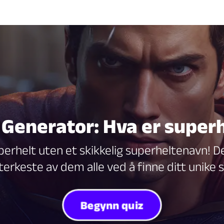
Generator: Hva er superh
perhelt uten et skikkelig superheltenavn! D
terkeste av dem alle ved å finne ditt unike
Begynn quiz