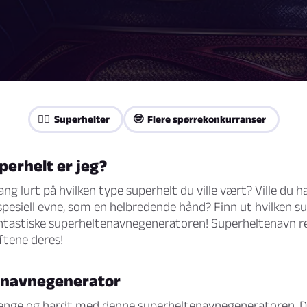
🦸‍♀️ Superhelter
🤓 Flere spørrekonkurranser
perhelt er jeg?
ng lurt på hvilken type superhelt du ville vært? Ville du 
n spesiell evne, som en helbredende hånd? Finn ut hvilken s
tastiske superheltenavnegeneratoren! Superheltenavn re
ftene deres!
 navnegenerator
 lenge og hardt med denne superheltenavnegeneratoren. De