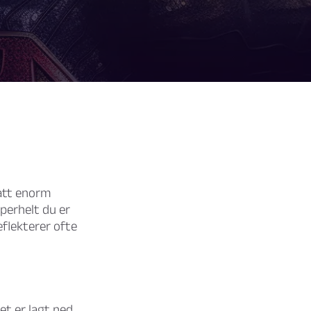
hatt enorm
uperhelt du er
flekterer ofte
t er lagt ned