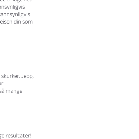
nnsynligvis
sannsynligvis
reisen din som
skurker. Jepp,
or
også mange
e resultater!