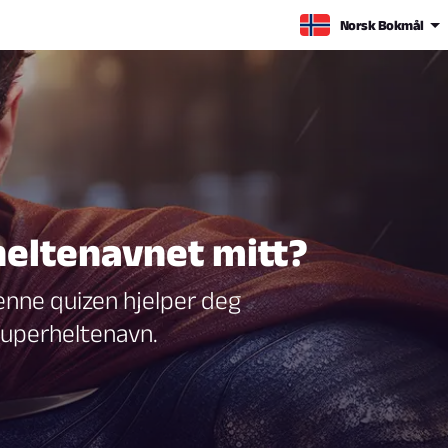
Norsk Bokmål
eltenavnet mitt?
enne quizen hjelper deg
 superheltenavn.