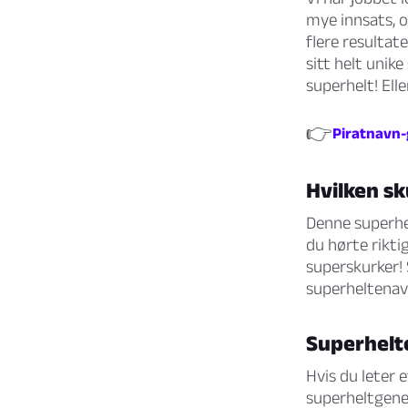
mye innsats, o
flere resultat
sitt helt unik
superhelt! Ell
👉
Piratnavn-g
Hvilken sk
Denne superhe
du hørte rikti
superskurker! 
superheltenav
Superhelt
Hvis du leter e
superheltgener