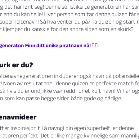
g det har lønt seg! Denne sofistikerte generatoren har sa
er enn du kan telle! Hver person som tar denne quizen får 
e superheltenavn! Så hva venter du på? Ta quizen og start 
er kjemper du kanskje for den andre siden som en skurk?!
enerator: Finn ditt unike piratnavn nå! 🏴‍☠️
urk er du?
ltenavnegeneratoren inkluderer også navn på potensielle 
g! Noen av resultatene i denne quizen er perfekte match f
Så hvis du er ond, ikke vær redd for et kult navn! Vi har 
n som kan passe begge sider, både gode og dårlige.
enavnideer
tter inspirasjon til å navngi din egen superhelt, er denne
atoren perfekt. Det er like mange kvinnelige som mannlig