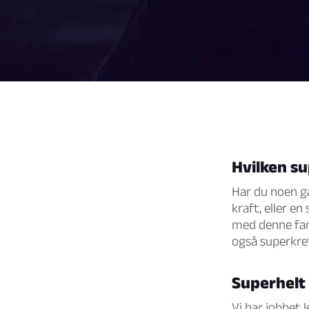
Hvilken su
Har du noen ga
kraft, eller e
med denne fan
også superkre
Superhelt
Vi har jobbet