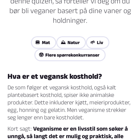
denne quizen, så forteller vi deg om du
bør bli veganer basert på dine vaner og
holdninger.
🍔 Mat
⛰️ Natur
🌱 Liv
🤓 Flere spørrekonkurranser
Hva er et vegansk kosthold?
De som følger et vegansk kosthold, også kalt
plantebasert kosthold, spiser ikke animalske
produkter. Dette inkluderer kjøtt, meieriprodukter,
egg, honning og gelatin. Men veganisme strekker
seg lenger enn bare kostholdet.
Kort sagt:
Veganisme er en livsstil som søker å
unngå, så langt det er mulig og praktisk, alle