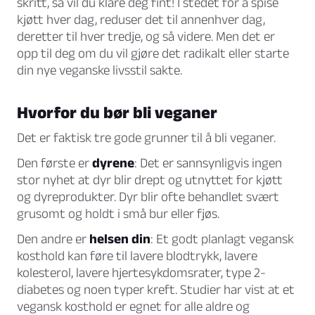
skritt, så vil du klare deg fint! I stedet for å spise
kjøtt hver dag, reduser det til annenhver dag,
deretter til hver tredje, og så videre. Men det er
opp til deg om du vil gjøre det radikalt eller starte
din nye veganske livsstil sakte.
Hvorfor du bør bli veganer
Det er faktisk tre gode grunner til å bli veganer.
Den første er
dyrene
: Det er sannsynligvis ingen
stor nyhet at dyr blir drept og utnyttet for kjøtt
og dyreprodukter. Dyr blir ofte behandlet svært
grusomt og holdt i små bur eller fjøs.
Den andre er
helsen din
: Et godt planlagt vegansk
kosthold kan føre til lavere blodtrykk, lavere
kolesterol, lavere hjertesykdomsrater, type 2-
diabetes og noen typer kreft. Studier har vist at et
vegansk kosthold er egnet for alle aldre og