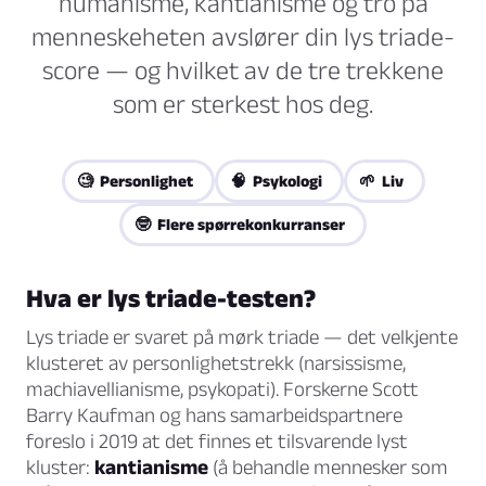
humanisme, kantianisme og tro på
menneskeheten avslører din lys triade-
score — og hvilket av de tre trekkene
som er sterkest hos deg.
🧐 Personlighet
🧠 Psykologi
🌱 Liv
🤓 Flere spørrekonkurranser
Hva er lys triade-testen?
Lys triade er svaret på mørk triade — det velkjente
klusteret av personlighetstrekk (narsissisme,
machiavellianisme, psykopati). Forskerne Scott
Barry Kaufman og hans samarbeidspartnere
foreslo i 2019 at det finnes et tilsvarende lyst
kluster:
kantianisme
(å behandle mennesker som