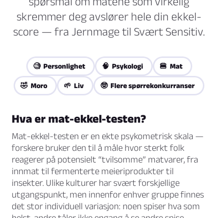
spørsmål om matene som virkelig
skremmer deg avslører hele din ekkel-
score — fra Jernmage til Svært Sensitiv.
🧐 Personlighet
🧠 Psykologi
🍔 Mat
🤣 Moro
🌱 Liv
🤓 Flere spørrekonkurranser
Hva er mat-ekkel-testen?
Mat-ekkel-testen er en ekte psykometrisk skala —
forskere bruker den til å måle hvor sterkt folk
reagerer på potensielt “tvilsomme” matvarer, fra
innmat til fermenterte meieriprodukter til
insekter. Ulike kulturer har svært forskjellige
utgangspunkt, men innenfor enhver gruppe finnes
det stor individuell variasjon: noen spiser hva som
helst, andre tåler ikke engang å se andre spise