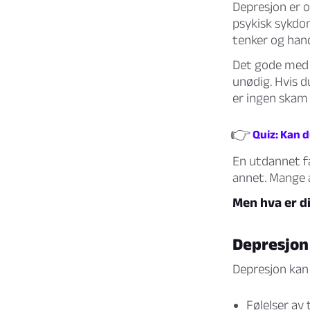
Depresjon er 
psykisk sykdom
tenker og handl
Det gode med d
unødig. Hvis d
er ingen skam 
👉
Quiz: Kan 
En utdannet fa
annet. Mange 
Men hva er 
Depresjo
Depresjon kan
Følelser av 