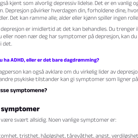
også kjent som
alvorlig depressiv lidelse
. Det er en vanlig o
. Depresjon påvirker hverdagen din, forholdene dine, hvor
er. Det kan ramme alle; alder eller kjønn spiller ingen rolle
epresjon er imidlertid at det kan behandles. Du trenger ik
u eller noen nær deg har symptomer på depresjon, kan du 
i det.
du ha ADHD, eller er det bare dagdrømming?
gperson kan også avklare om du virkelig lider av depresjo
andre psykiske tilstander kan gi symptomer som ligner på
disse symptomene?
n symptomer
 være svært allsidig. Noen vanlige symptomer er:
tomhet, tristhet, håpløshet, tårevåthet, angst, verdiløshet