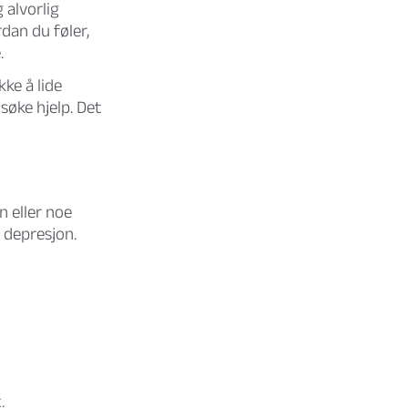
g alvorlig
dan du føler,
.
ke å lide
søke hjelp. Det
n eller noe
 depresjon.
.