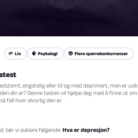
🌱 Liv
🧠 Psykologi
🤓 Flere spørrekonkurranser
stest
edstemt, engstelig eller til og med deprimert, men er usi
anden din er? Denne testen vil hjelpe deg med å finne ut om 
så fall hvor alvorlig den er.
t bør vi avklare følgende:
Hva er depresjon?