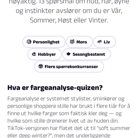
nøyaktig. 13 spørsmål om hud, hår, øyne
og instinkter avslører om du er Vår,
Sommer, Høst eller Vinter.
🧐 Personlighet
🤣 Moro
🌱 Liv
🎨 Hobbyer
🍁 Sesongbestemt
🤓 Flere spørrekonkurranser
Hva er fargeanalyse-quizen?
Fargeanalyse er systemet stylister, sminkører og
personlige shoppere stille har brukt i flere tiår for å
finne ut hvilke farger som faktisk kler deg — og
hvilke som stille drenerer livet ut av huden din.
TikTok-versjonen har flatet det ut til "soft summer
eller deep winter?", men det underliggende