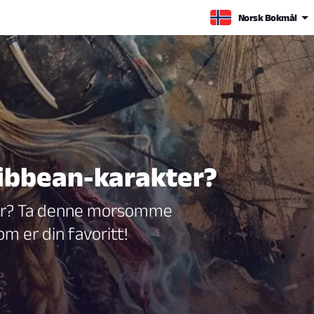
Norsk Bokmål
aribbean-karakter?
erer? Ta denne morsomme
m er din favoritt!