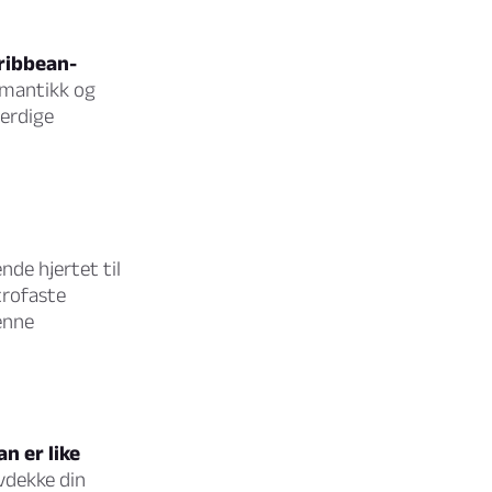
aribbean-
omantikk og
verdige
nde hjertet til
trofaste
denne
an er like
vdekke din