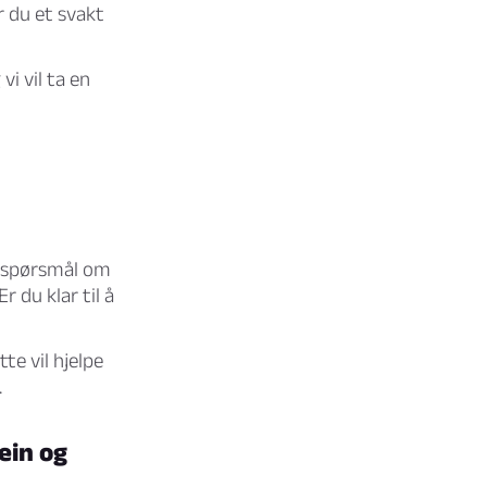
r du et svakt
vi vil ta en
 spørsmål om
r du klar til å
te vil hjelpe
.
ein og