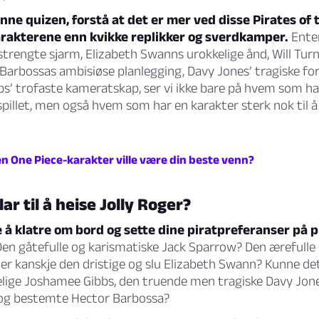
nne quizen, forstå at det er mer ved disse Pirates of 
rakterene enn kvikke replikker og sverdkamper.
Enten
rengte sjarm, Elizabeth Swanns urokkelige ånd, Will Turn
Barbossas ambisiøse planlegging, Davy Jones’ tragiske forte
s’ trofaste kameratskap, ser vi ikke bare på hvem som h
spillet, men også hvem som har en karakter sterk nok til å 
en One Piece-karakter ville være din beste venn?
lar til å heise Jolly Roger?
e å klatre om bord og sette dine piratpreferanser på 
Den gåtefulle og karismatiske Jack Sparrow? Den ærefulle
ller kanskje den dristige og slu Elizabeth Swann? Kunne d
telige Joshamee Gibbs, den truende men tragiske Davy Jones
g bestemte Hector Barbossa?