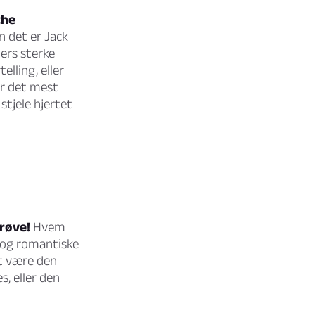
the
 det er Jack
ers sterke
lling, eller
ar det mest
stjele hjertet
prøve!
Hvem
 og romantiske
et være den
, eller den