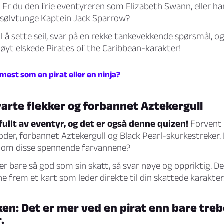
! Er du den frie eventyreren som Elizabeth Swann, eller ha
 sølvtunge Kaptein Jack Sparrow?
il å sette seil, svar på en rekke tankevekkende spørsmål, og 
høyt elskede Pirates of the Caribbean-karakter!
 mest som en pirat eller en ninja?
varte flekker og forbannet Aztekergull
r fullt av eventyr, og det er også denne quizen!
Forvent
koder, forbannet Aztekergull og Black Pearl-skurkestreker. E
nom disse spennende farvannene?
er bare så god som sin skatt, så svar nøye og oppriktig. Det
 frem et kart som leder direkte til din skattede karakter
en: Det er mer ved en pirat enn bare treb
.