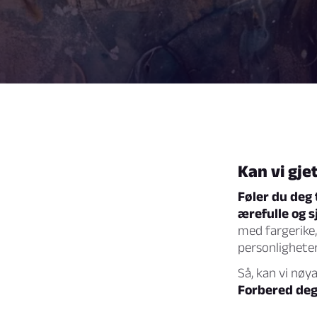
Kan vi gje
Føler du deg 
ærefulle og 
med fargerike
personlighete
Så, kan vi nøy
Forbered deg 