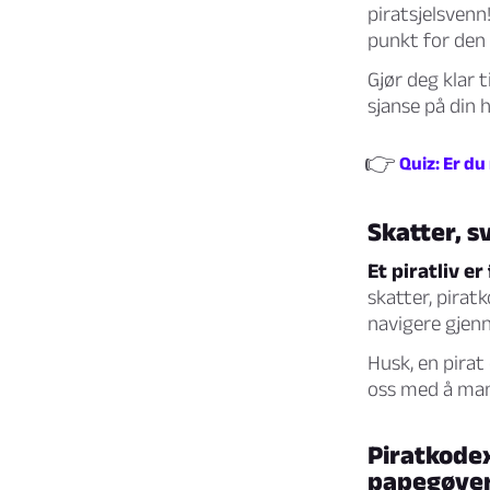
piratsjelsvenn
punkt for den
Gjør deg klar t
sjanse på din 
👉
Quiz: Er du
Skatter, s
Et piratliv e
skatter, pirat
navigere gjen
Husk, en pirat 
oss med å mane
Piratkodex
papegøyer