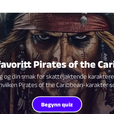
 favoritt Pirates of the C
eg og din smak for skattejaktende karakt
 hvilken Pirates of the Caribbean-karakter so
Begynn quiz