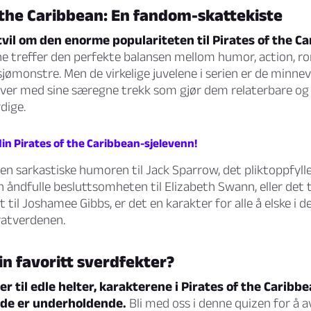
 the Caribbean: En fandom-skattekiste
tvil om den enorme populariteten til Pirates of the C
e treffer den perfekte balansen mellom humor, action, r
ømonstre. Men de virkelige juvelene i serien er de minne
hver med sine særegne trekk som gjør dem relaterbare og
dige.
din Pirates of the Caribbean-sjelevenn!
en sarkastiske humoren til Jack Sparrow, det pliktoppfylle
en åndfulle besluttsomheten til Elizabeth Swann, eller det 
til Joshamee Gibbs, er det en karakter for alle å elske i 
ratverdenen.
n favoritt sverdfekter?
er til edle helter, karakterene i Pirates of the Caribbe
 de er underholdende.
Bli med oss i denne quizen for å a