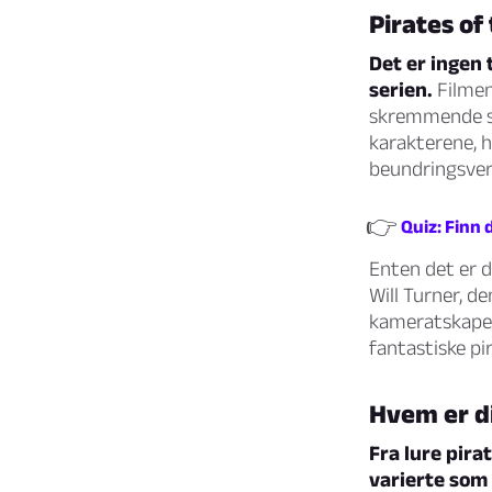
Pirates of
Det er ingen 
serien.
Filmen
skremmende sj
karakterene, 
beundringsver
👉
Quiz: Finn 
Enten det er d
Will Turner, d
kameratskapet 
fantastiske pi
Hvem er di
Fra lure pirat
varierte som