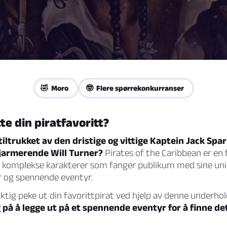
🤣 Moro
🤓 Flere spørrekonkurranser
tte din piratfavoritt?
tiltrukket av den dristige og vittige Kaptein Jack Spa
sjarmerende Will Turner?
Pirates of the Caribbean er en 
, komplekse karakterer som fanger publikum med sine uni
r og spennende eventyr.
aktig peke ut din favorittpirat ved hjelp av denne underh
på å legge ut på et spennende eventyr for å finne det