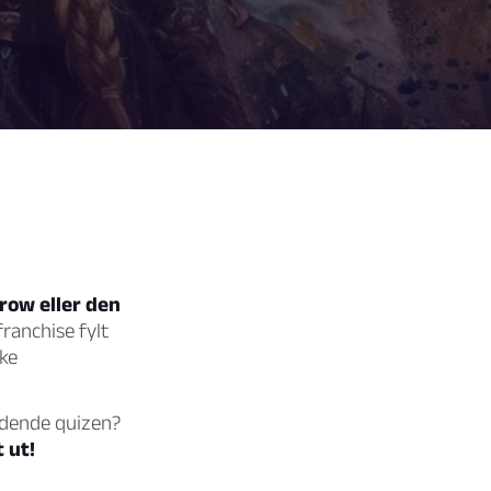
rrow eller den
franchise fylt
ke
oldende quizen?
 ut!