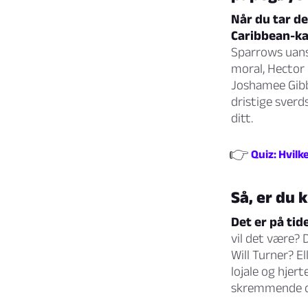
Når du tar de
Caribbean-ka
Sparrows uanst
moral, Hector 
Joshamee Gibb
dristige sverd
ditt.
👉
Quiz: Hvilk
Så, er du k
Det er på tid
vil det være? 
Will Turner? E
lojale og hjer
skremmende o