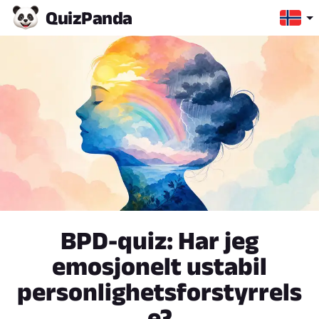
Quiz
Panda
BPD-quiz: Har jeg
emosjonelt ustabil
personlighetsforstyrrels
e?