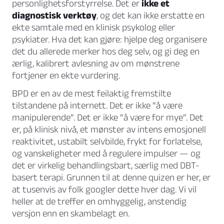
personlighetsforstyrrelse. Det er
ikke et
diagnostisk verktøy
, og det kan ikke erstatte en
ekte samtale med en klinisk psykolog eller
psykiater. Hva det kan gjøre: hjelpe deg organisere
det du allerede merker hos deg selv, og gi deg en
ærlig, kalibrert avlesning av om mønstrene
fortjener en ekte vurdering.
BPD er en av de mest feilaktig fremstilte
tilstandene på internett. Det er ikke “å være
manipulerende”. Det er ikke “å være for mye”. Det
er, på klinisk nivå, et mønster av intens emosjonell
reaktivitet, ustabilt selvbilde, frykt for forlatelse,
og vanskeligheter med å regulere impulser — og
det er virkelig behandlingsbart, særlig med DBT-
basert terapi. Grunnen til at denne quizen er her, er
at tusenvis av folk googler dette hver dag. Vi vil
heller at de treffer en omhyggelig, anstendig
versjon enn en skambelagt en.