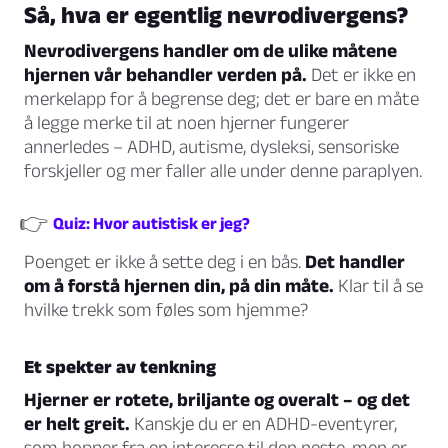
Så, hva er egentlig nevrodivergens?
Nevrodivergens handler om de ulike måtene
hjernen vår behandler verden på.
Det er ikke en
merkelapp for å begrense deg; det er bare en måte
å legge merke til at noen hjerner fungerer
annerledes – ADHD, autisme, dysleksi, sensoriske
forskjeller og mer faller alle under denne paraplyen.
👉
Quiz: Hvor autistisk er jeg?
Poenget er ikke å sette deg i en bås.
Det handler
om å forstå hjernen din, på din måte.
Klar til å se
hvilke trekk som føles som hjemme?
Et spekter av tenkning
Hjerner er rotete, briljante og overalt – og det
er helt greit.
Kanskje du er en ADHD-eventyrer,
som hopper fra en interesse til den neste, men er