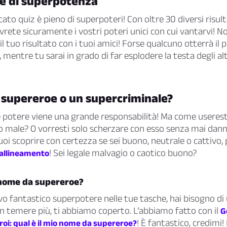
e di superpotenza
ato quiz è pieno di superpoteri! Con oltre 30 diversi risulta
 avrete sicuramente i vostri poteri unici con cui vantarvi! 
il tuo risultato con i tuoi amici! Forse qualcuno otterrà il 
, mentre tu sarai in grado di far esplodere la testa degli al
 supereroe o un supercriminale?
potere viene una grande responsabilità! Ma come useresti
o male? O vorresti solo scherzare con esso senza mai dan
oi scoprire con certezza se sei buono, neutrale o cattivo, 
! Sei legale malvagio o caotico buono?
 allineamento
o nome da supereroe?
vo fantastico superpotere nelle tue tasche, hai bisogno d
n temere più, ti abbiamo coperto. L’abbiamo fatto con il
G
! È fantastico, credimi
roi: qual è il mio nome da supereroe?