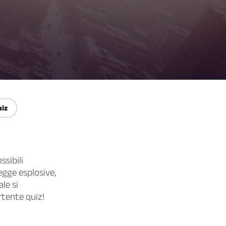
uiz
ssibili
regge esplosive,
le si
rtente quiz!