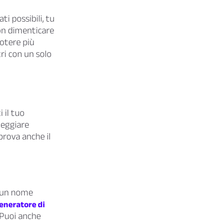
ti possibili, tu
Non dimenticare
potere più
tri con un solo
 il tuo
neggiare
prova anche il
i un nome
eneratore di
! Puoi anche