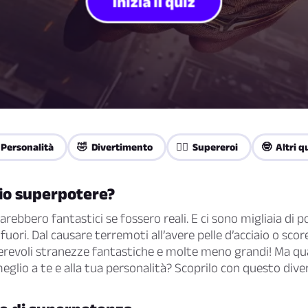
Inizia il quiz
 Personalità
🤣 Divertimento
🦸‍♀️ Supereroi
🤓 Altri q
mio superpotere?
arebbero fantastici se fossero reali. E ci sono migliaia di po
fuori. Dal causare terremoti all’avere pelle d’acciaio o sco
revoli stranezze fantastiche e molte meno grandi! Ma qua
glio a te e alla tua personalità? Scoprilo con questo dive