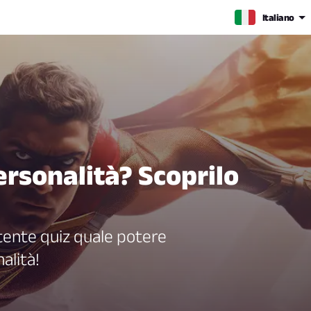
Italiano
ersonalità? Scoprilo
tente quiz quale potere
alità!