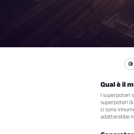
🧐
Qual è il 
I superpoteri s
superpoteri là 
ci sono innume
adatterebbe me