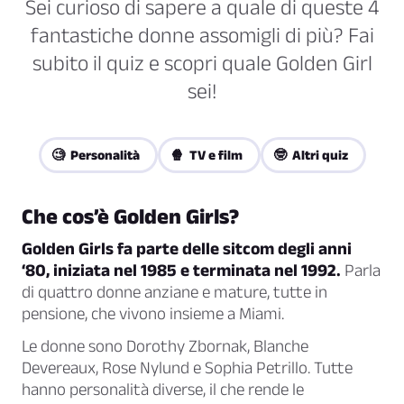
Sei curioso di sapere a quale di queste 4
fantastiche donne assomigli di più? Fai
subito il quiz e scopri quale Golden Girl
sei!
🧐 Personalità
🍿 TV e film
🤓 Altri quiz
Che cos’è Golden Girls?
Golden Girls fa parte delle sitcom degli anni
‘80, iniziata nel 1985 e terminata nel 1992.
Parla
di quattro donne anziane e mature, tutte in
pensione, che vivono insieme a Miami.
Le donne sono Dorothy Zbornak, Blanche
Devereaux, Rose Nylund e Sophia Petrillo. Tutte
hanno personalità diverse, il che rende le