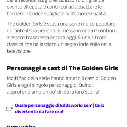
evento all’epoca e contribuì ad abbattere le
barriere e le idee sbagliate sull’omosessualità.
The Golden Girls è stata una serie molto popolare
durante il suo periodo di messa in onda e continua
a essere trasmessa ancora oggi. È una sitcom
classica che ha lasciato un segno indelebile nella
televisione.
Personaggi e cast di The Golden Girls
Molti fan della serie hanno amato il cast di Golden
Girls e ogni singolo personaggio! Quindi,
approfondiamo un po’ di più la loro storia!
Quale personaggio di Eddsworld sei? | Quiz
👉
divertente da fare ora!