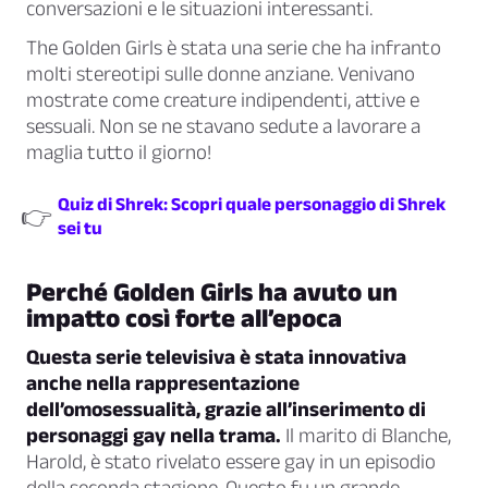
conversazioni e le situazioni interessanti.
The Golden Girls è stata una serie che ha infranto
molti stereotipi sulle donne anziane. Venivano
mostrate come creature indipendenti, attive e
sessuali. Non se ne stavano sedute a lavorare a
maglia tutto il giorno!
Quiz di Shrek: Scopri quale personaggio di Shrek
👉
sei tu
Perché Golden Girls ha avuto un
impatto così forte all’epoca
Questa serie televisiva è stata innovativa
anche nella rappresentazione
dell’omosessualità, grazie all’inserimento di
personaggi gay nella trama.
Il marito di Blanche,
Harold, è stato rivelato essere gay in un episodio
della seconda stagione. Questo fu un grande