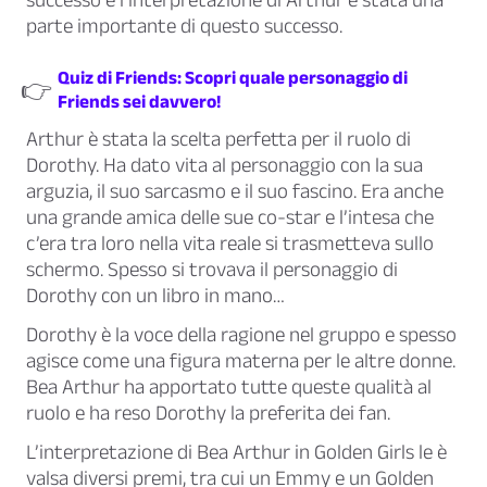
parte importante di questo successo.
Quiz di Friends: Scopri quale personaggio di
👉
Friends sei davvero!
Arthur è stata la scelta perfetta per il ruolo di
Dorothy. Ha dato vita al personaggio con la sua
arguzia, il suo sarcasmo e il suo fascino. Era anche
una grande amica delle sue co-star e l’intesa che
c’era tra loro nella vita reale si trasmetteva sullo
schermo. Spesso si trovava il personaggio di
Dorothy con un libro in mano…
Dorothy è la voce della ragione nel gruppo e spesso
agisce come una figura materna per le altre donne.
Bea Arthur ha apportato tutte queste qualità al
ruolo e ha reso Dorothy la preferita dei fan.
L’interpretazione di Bea Arthur in Golden Girls le è
valsa diversi premi, tra cui un Emmy e un Golden