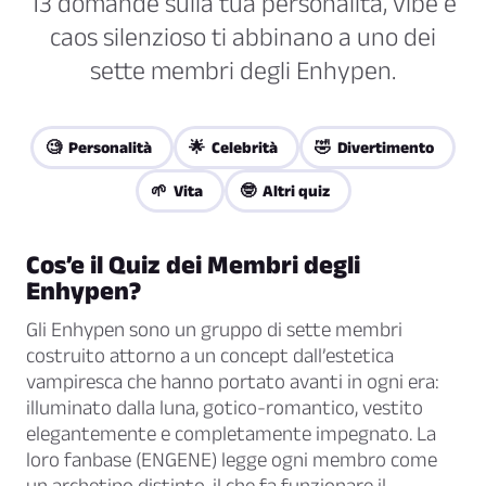
13 domande sulla tua personalita, vibe e
caos silenzioso ti abbinano a uno dei
sette membri degli Enhypen.
🧐 Personalità
🌟 Celebrità
🤣 Divertimento
🌱 Vita
🤓 Altri quiz
Cos’e il Quiz dei Membri degli
Enhypen?
Gli Enhypen sono un gruppo di sette membri
costruito attorno a un concept dall’estetica
vampiresca che hanno portato avanti in ogni era:
illuminato dalla luna, gotico-romantico, vestito
elegantemente e completamente impegnato. La
loro fanbase (ENGENE) legge ogni membro come
un archetipo distinto, il che fa funzionare il