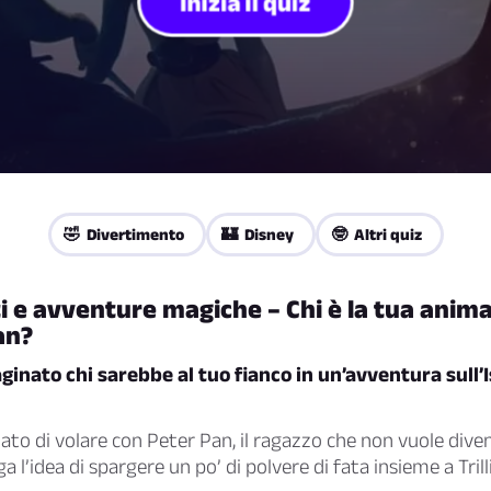
Inizia il quiz
🤣 Divertimento
🏰 Disney
🤓 Altri quiz
ti e avventure magiche – Chi è la tua anim
an?
inato chi sarebbe al tuo fianco in un’avventura sull’
ato di volare con Peter Pan, il ragazzo che non vuole dive
ga l’idea di spargere un po’ di polvere di fata insieme a Trill