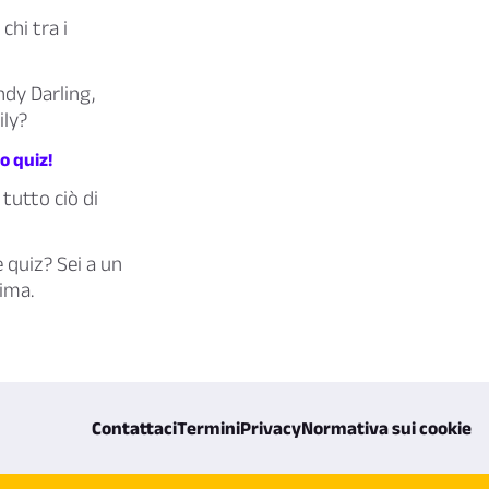
chi tra i
ndy Darling,
ily?
o quiz!
,
tutto ciò di
e quiz? Sei a un
nima.
Contattaci
Termini
Privacy
Normativa sui cookie