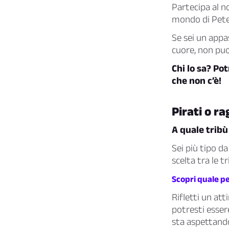
Partecipa al n
mondo di Peter
Se sei un appa
cuore, non puo
Chi lo sa? Pot
che non c’è!
Pirati o r
A quale tribù
Sei più tipo d
scelta tra le 
Scopri quale p
Rifletti un att
potresti esser
sta aspettando