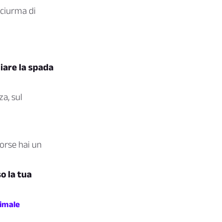
a ciurma di
ciare la spada
za, sul
orse hai un
o la tua
nimale