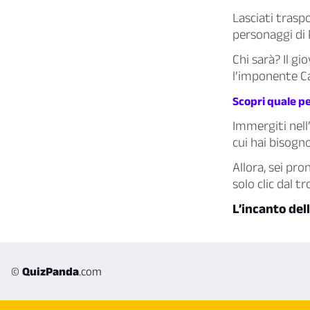
Lasciati trasp
personaggi di 
Chi sarà? Il gi
l’imponente Cap
Scopri quale p
Immergiti nell
cui hai bisogno
Allora, sei pro
solo clic dal 
L’incanto dell
©
QuizPanda
.com