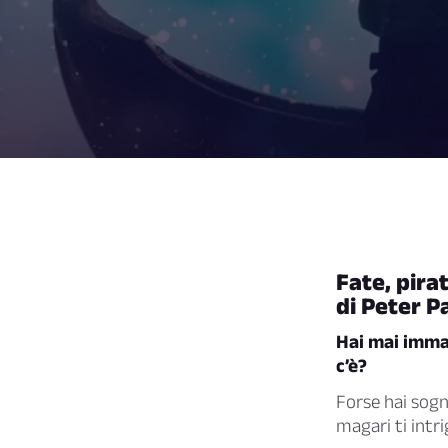
Fate, pira
di Peter P
Hai mai immag
c’è?
Forse hai sogn
magari ti intri