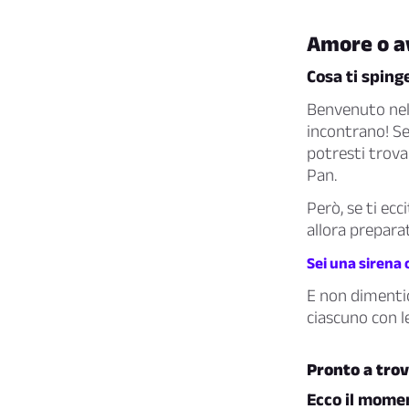
Amore o av
Cosa ti sping
Benvenuto nel 
incontrano! Se
potresti trova
Pan.
Però, se ti ecci
allora prepara
Sei una sirena 
E non dimentic
ciascuno con l
Pronto a trov
Ecco il mome