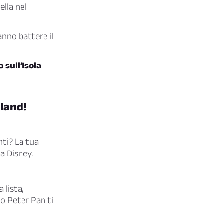
ella nel
anno battere il
 sull’Isola
rland!
nti? La tua
a Disney.
 lista,
so Peter Pan ti