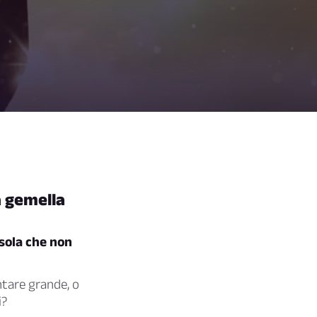
a gemella
Isola che non
ntare grande, o
i?