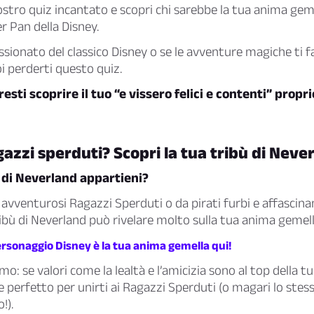
ostro quiz incantato e scopri chi sarebbe la tua anima gem
 Pan della Disney.
ssionato del classico Disney o se le avventure magiche ti f
i perderti questo quiz.
resti scoprire il tuo “e vissero felici e contenti” proprio
agazzi sperduti? Scopri la tua tribù di Neve
 di Neverland appartieni?
a avventurosi Ragazzi Sperduti o da pirati furbi e affascina
tribù di Neverland può rivelare molto sulla tua anima gemell
ersonaggio Disney è la tua anima gemella qui!
imo: se valori come la lealtà e l’amicizia sono al top della tua
e perfetto per unirti ai Ragazzi Sperduti (o magari lo stes
!).