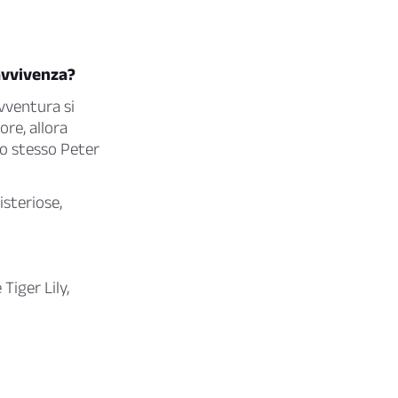
ravvivenza?
vventura si
re, allora
lo stesso Peter
misteriose,
Tiger Lily,