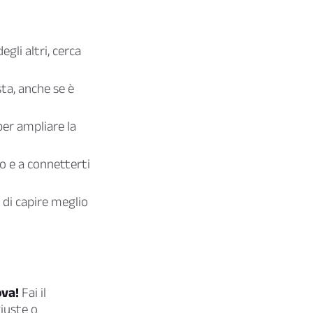
egli altri, cerca
sta, anche se è
per ampliare la
io e a connetterti
e di capire meglio
ova!
Fai il
giuste o