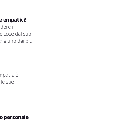
e empatici!
dere i
le cose dal suo
che uno dei più
mpatia è
le sue
lo personale