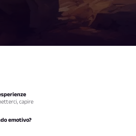
 esperienze
tterci, capire
ndo emotivo?