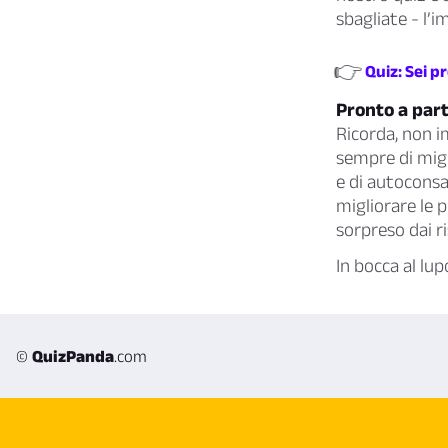
sbagliate - l’i
👉
Quiz: Sei p
Pronto a part
Ricorda, non i
sempre di migli
e di autoconsa
migliorare le p
sorpreso dai ri
In bocca al lup
©
QuizPanda
.com