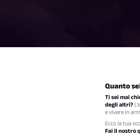
Quanto se
Ti sei mai ch
degli altri?
L’
e vivere in ar
Ecco la tua oc
Fai il nostro