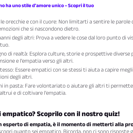
o ha uno stile d'amore unico – Scopri il tuo
le orecchie e con il cuore: Non limitarti a sentire le parole d
 emozioni che si nascondono dietro.
panni degli altri: Prova a vedere le cose dal loro punto di vi
 tuo.
no di realtà: Esplora culture, storie e prospettive diverse 
ione e l’empatia verso gli altri.
tesso: Essere empatici con se stessi ti aiuta a capire megl
oni degli altri.
i in pasta: Fare volontariato o aiutare gli altri ti permett
 altrui e di coltivare l’empatia.
 empatico? Scoprilo con il nostro quiz!
n esperto di empatia, è il momento di metterti alla pr
scopri quanto sei empatico. Ricorda, non ci sono risposte 