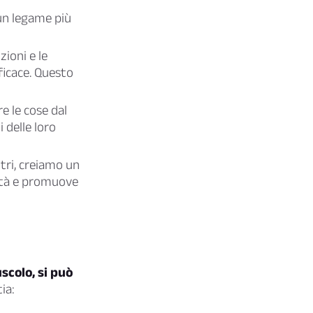
 un legame più
ioni e le
ficace. Questo
e le cose dal
 delle loro
tri, creiamo un
nità e promuove
scolo, si può
ia: