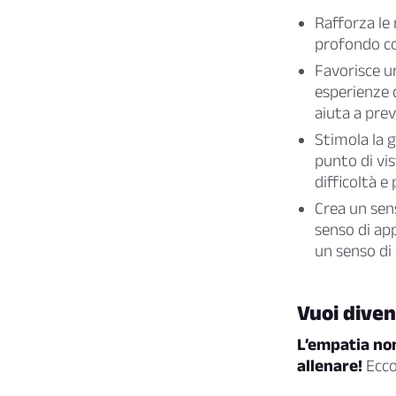
Rafforza le
profondo con
Favorisce u
esperienze 
aiuta a prev
Stimola la g
punto di vis
difficoltà e 
Crea un sen
senso di ap
un senso di 
Vuoi dive
L’empatia non
allenare!
Ecco