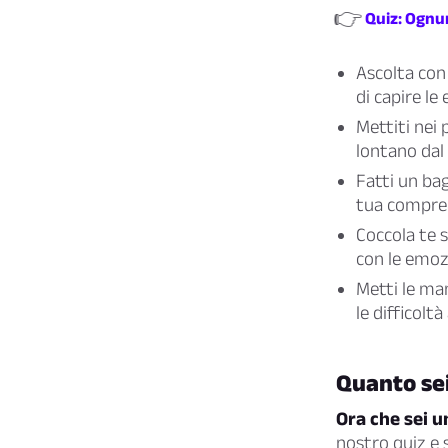
👉
Quiz: Ognun
Ascolta con 
di capire le
Mettiti nei 
lontano dal
Fatti un bag
tua comprens
Coccola te s
con le emozi
Metti le man
le difficoltà
Quanto sei
Ora che sei u
nostro quiz e 