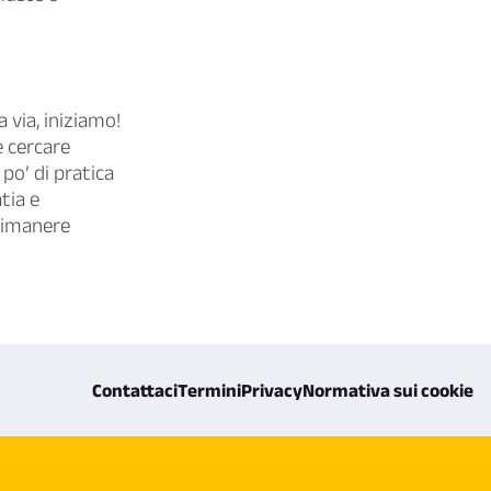
a via, iniziamo!
è cercare
 po’ di pratica
tia e
 rimanere
Contattaci
Termini
Privacy
Normativa sui cookie