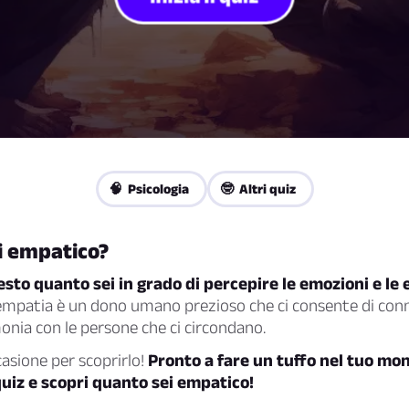
🧠 Psicologia
🤓 Altri quiz
i empatico?
iesto quanto sei in grado di percepire le emozioni e le
empatia è un dono umano prezioso che ci consente di conne
monia con le persone che ci circondano.
casione per scoprirlo!
Pronto a fare un tuffo nel tuo mo
 quiz e scopri quanto sei empatico!