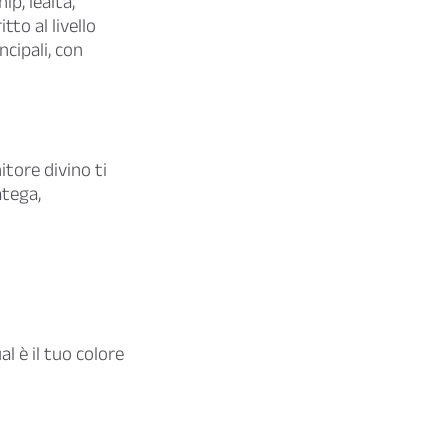
p, lealtà,
tto al livello
ncipali, con
itore divino ti
atega,
l è il tuo colore