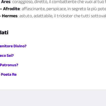
 Ares
: coraggioso, diretto, il combattente che vuoi al tuo 
— Afrodite
: affascinante, perspicace, in segreto la più pot
 — Hermes
: astuto, adattabile, il trickster che tutti sottov
lati
Genitore Divino?
eco Sei?
o Patronus?
o Poeta Re