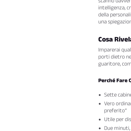
stanno davvero
intelligenza, c
della personali
una spiegazion
Cosa Rivel
Imparerai quale
porti dietro ne
guaritore, com
Perché Fare 
Sette cabine
Vero ordinam
preferito”
Utile per di
Due minuti, 