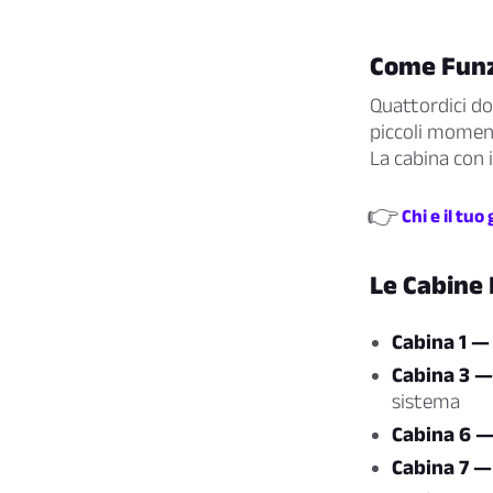
Come Funzi
Quattordici dom
piccoli momenti
La cabina con i
👉
Chi e il tu
Le Cabine 
Cabina 1 —
Cabina 3 —
sistema
Cabina 6 —
Cabina 7 —