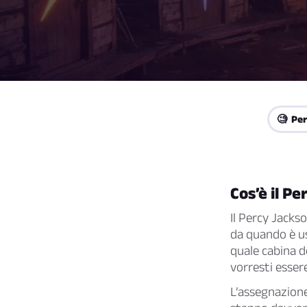
🧐 Per
Cos’è il P
Il Percy Jacks
da quando è u
quale cabina 
vorresti esser
L’assegnazione 