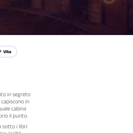
 Vita
ato in segreto
capiscono in
uale cabina
rio il punto.
sotto i libri