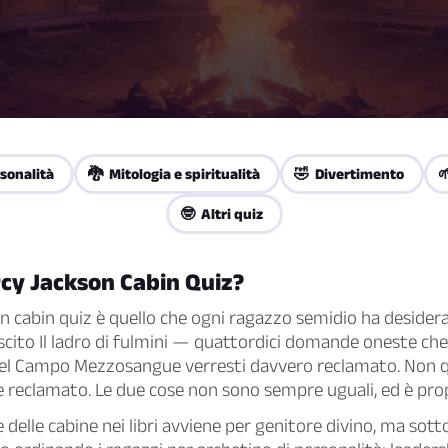
sonalità
🐉 Mitologia e spiritualità
🤣 Divertimento

🤓 Altri quiz
ercy Jackson Cabin Quiz?
on cabin quiz è quello che ogni ragazzo semidio ha desider
scito
Il ladro di fulmini
— quattordici domande oneste che 
del Campo Mezzosangue verresti davvero reclamato. Non q
e reclamato. Le due cose non sono sempre uguali, ed è prop
delle cabine nei libri avviene per genitore divino, ma sotto 