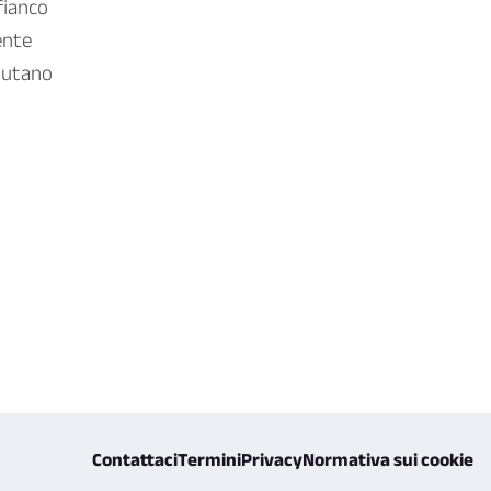
fianco
ente
alutano
Contattaci
Termini
Privacy
Normativa sui cookie