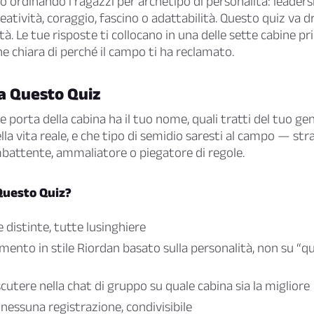
 ordinando i ragazzi per archetipo di personalità: leadershi
reatività, coraggio, fascino o adattabilità. Questo quiz va dri
tà. Le tue risposte ti collocano in una delle sette cabine pri
e chiara di perché il campo ti ha reclamato.
a Questo Quiz
 porta della cabina ha il tuo nome, quali tratti del tuo gen
lla vita reale, e che tipo di semidio saresti al campo — str
battente, ammaliatore o piegatore di regole.
Questo Quiz?
 distinte, tutte lusinghiere
ento in stile Riordan basato sulla personalità, non su “qua
scutere nella chat di gruppo su quale cabina sia la migliore
nessuna registrazione, condivisibile