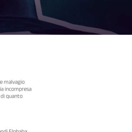
re malvagio
ocia incompresa
à di quanto
ndi Elphaba,