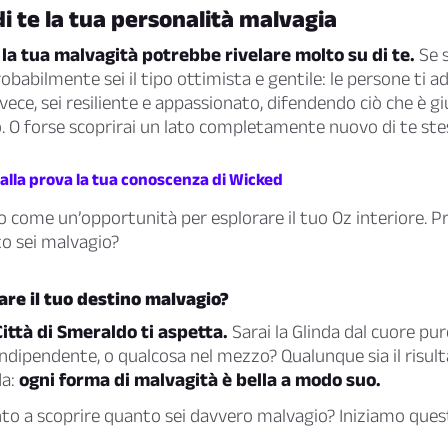
di te la tua personalità malvagia
 la tua malvagità potrebbe rivelare molto su di te.
Se s
obabilmente sei il tipo ottimista e gentile: le persone ti a
nvece, sei resiliente e appassionato, difendendo ciò che è g
o. O forse scoprirai un lato completamente nuovo di te ste
 alla prova la tua conoscenza di Wicked
 come un’opportunità per esplorare il tuo Oz interiore. P
o sei malvagio?
are il tuo destino malvagio?
Città di Smeraldo ti aspetta.
Sarai la Glinda dal cuore pur
dipendente, o qualcosa nel mezzo? Qualunque sia il risul
da:
ogni forma di malvagità è bella a modo suo.
onto a scoprire quanto sei davvero malvagio? Iniziamo que