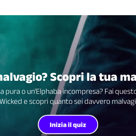
alvagio? Scopri la tua ma
da pura o un'Elphaba incompresa? Fai questo
 Wicked e scopri quanto sei davvero malvagi
Inizia il quiz