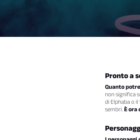
Pronto a s
Quanto potre
non significa 
di Elphaba o i
sembri.
È ora 
Personaggi
I personaggi d