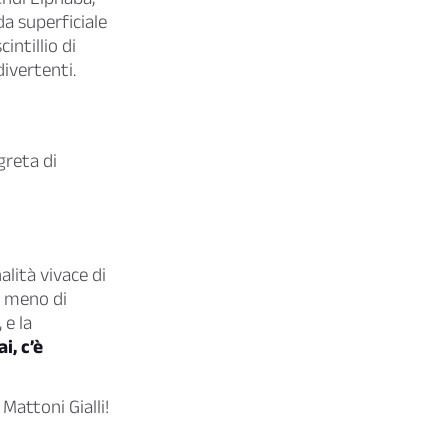
a superficiale
ntillio di
divertenti.
greta di
lità vivace di
a meno di
 e la
i, c’è
Mattoni Gialli!