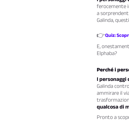
ferocemente in
a sorprendente
Galinda, quest
👉
Quiz: Scopr
E, onestamente
Elphaba?
Perché i pers
I personaggi
Galinda contro
ammirare il vi
trasformazione
qualcosa di m
Pronto a scopr