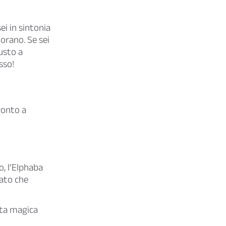
ei in sintonia
dorano. Se sei
iusto a
sso!
ronto a
o, l’Elphaba
tato che
sta magica