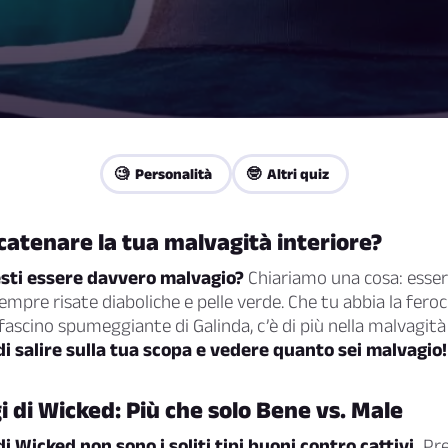
🧐 Personalità
🤓 Altri quiz
catenare la tua malvagità interiore?
sti essere davvero malvagio?
Chiariamo una cosa: esse
sempre risate diaboliche e pelle verde. Che tu abbia la fer
l fascino spumeggiante di Galinda, c’è di più nella malvagit
di salire sulla tua scopa e vedere quanto sei malvagio!
 di Wicked: Più che solo Bene vs. Male
i Wicked non sono i soliti tipi buoni contro cattivi.
Pre