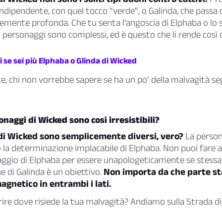
dipendente, con quel tocco “verde”, o Galinda, che passa d
mente profonda. Che tu senta l’angoscia di Elphaba o lo sci
i personaggi sono complessi, ed è questo che li rende così 
i se sei più Elphaba o Glinda di Wicked
, chi non vorrebbe sapere se ha un po’ della malvagità se
onaggi di Wicked sono così irresistibili?
 di Wicked sono semplicemente
diversi
, vero?
La persona
 la determinazione implacabile di Elphaba. Non puoi fare 
aggio di Elphaba per essere unapologeticamente se stessa,
 di Galinda è un obiettivo.
Non importa da che parte sta
agnetico in entrambi i lati.
ire dove risiede la tua malvagità? Andiamo sulla Strada di 