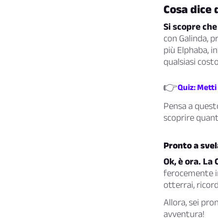
Cosa dice 
Si scopre che
con Galinda, pr
più Elphaba, i
qualsiasi cost
👉
Quiz: Metti
Pensa a questo
scoprire quant
Pronto a svel
Ok, è ora. La 
ferocemente in
otterrai, ricor
Allora, sei pr
avventura!