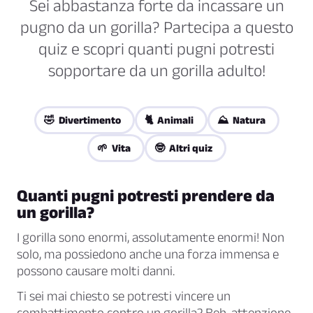
Sei abbastanza forte da incassare un
pugno da un gorilla? Partecipa a questo
quiz e scopri quanti pugni potresti
sopportare da un gorilla adulto!
🤣 Divertimento
🐈 Animali
⛰️ Natura
🌱 Vita
🤓 Altri quiz
Quanti pugni potresti prendere da
un gorilla?
I gorilla sono enormi, assolutamente enormi! Non
solo, ma possiedono anche una forza immensa e
possono causare molti danni.
Ti sei mai chiesto se potresti vincere un
combattimento contro un gorilla? Beh, attenzione