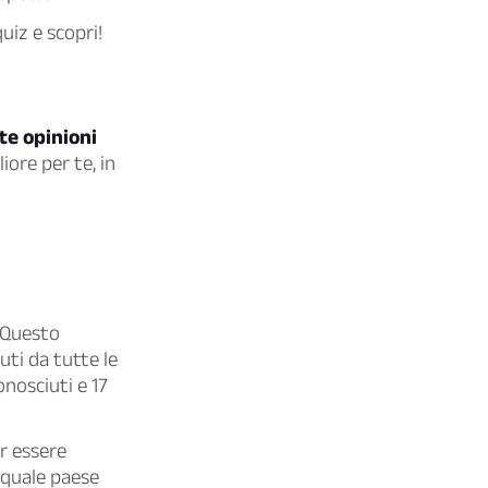
uiz e scopri!
te opinioni
iore per te, in
Questo
ti da tutte le
onosciuti e 17
r essere
 quale paese