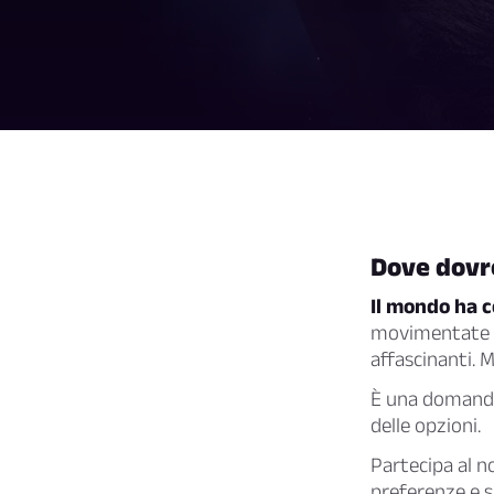
Dove dovre
Il mondo ha c
movimentate al
affascinanti. 
È una domanda 
delle opzioni.
Partecipa al n
preferenze e su