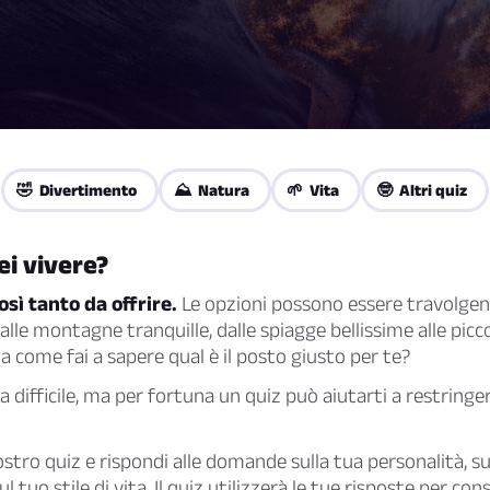
🤣 Divertimento
⛰️ Natura
🌱 Vita
🤓 Altri quiz
i vivere?
osì tanto da offrire.
Le opzioni possono essere travolgenti
le montagne tranquille, dalle spiagge bellissime alle picco
Ma come fai a sapere qual è il posto giusto per te?
difficile, ma per fortuna un quiz può aiutarti a restringe
ostro quiz e rispondi alle domande sulla tua personalità, su
l tuo stile di vita. Il quiz utilizzerà le tue risposte per cons