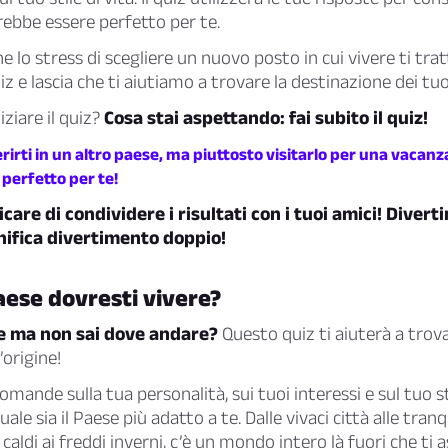
ebbe essere perfetto per te.
e lo stress di scegliere un nuovo posto in cui vivere ti tra
uiz e lascia che ti aiutiamo a trovare la destinazione dei tuo
iziare il quiz?
Cosa stai aspettando: fai subito il quiz!
rirti in un altro paese, ma piuttosto visitarlo per una vacanz
 perfetto per te!
care di condividere i risultati con i tuoi amici! Diver
nifica divertimento doppio!
aese dovresti vivere?
e ma non sai dove andare?
Questo quiz ti aiuterà a trova
origine!
omande sulla tua personalità, sui tuoi interessi e sul tuo st
le sia il Paese più adatto a te. Dalle vivaci città alle tranq
mi caldi ai freddi inverni, c’è un mondo intero là fuori che ti 