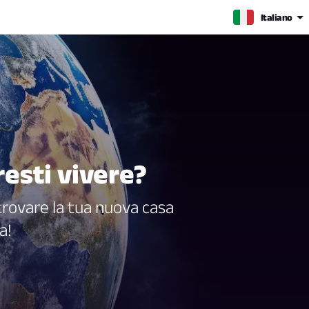
Italiano
resti vivere?
trovare la tua nuova casa
a!