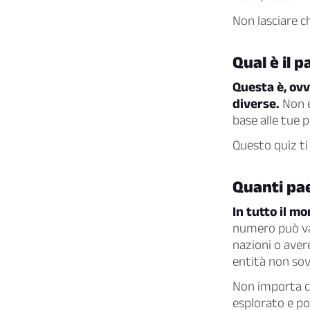
Non lasciare ch
Qual è il 
Questa è, ov
diverse.
Non e
base alle tue p
Questo quiz ti 
Quanti pae
In tutto il m
numero può var
nazioni o avere
entità non sov
Non importa co
esplorato e po