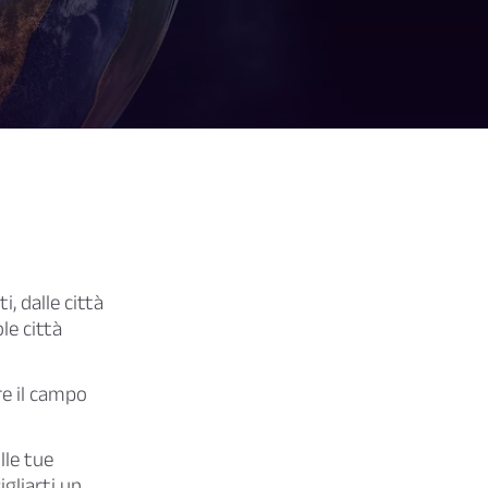
, dalle città
le città
re il campo
lle tue
igliarti un