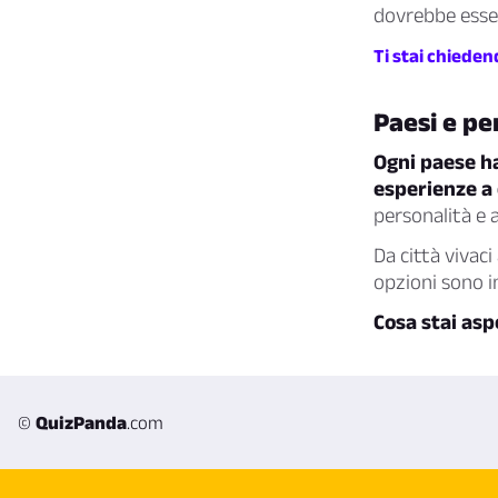
dovrebbe essere
Ti stai chieden
Paesi e pe
Ogni paese ha
esperienze a c
personalità e 
Da città vivac
opzioni sono in
Cosa stai aspe
©
QuizPanda
.com