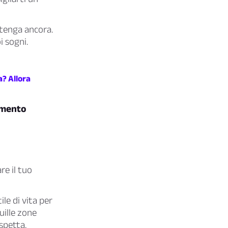
ttenga ancora.
i sogni.
a? Allora
timento
re il tuo
ile di vita per
uille zone
aspetta.