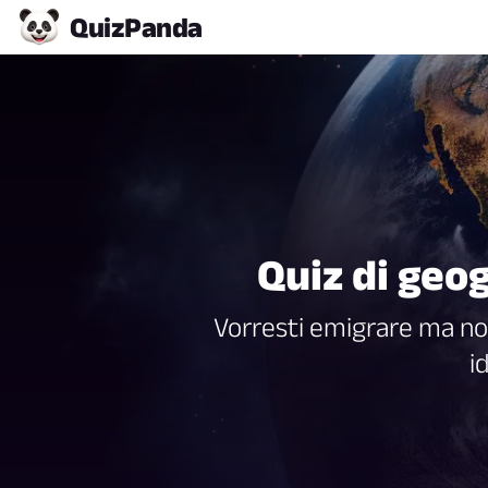
Quiz
Panda
Quiz di geog
Vorresti emigrare ma non
i