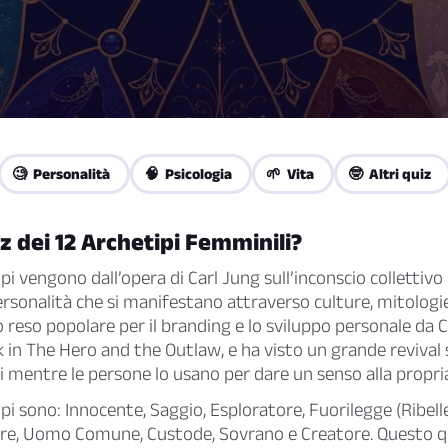
🧐 Personalità
🧠 Psicologia
🌱 Vita
🤓 Altri quiz
iz dei 12 Archetipi Femminili?
tipi vengono dall’opera di Carl Jung sull’inconscio colletti
ersonalità che si manifestano attraverso culture, mitologie 
 reso popolare per il branding e lo sviluppo personale da 
k in
The Hero and the Outlaw
, e ha visto un grande revival
i mentre le persone lo usano per dare un senso alla propri
ipi sono: Innocente, Saggio, Esploratore, Fuorilegge (Ribell
are, Uomo Comune, Custode, Sovrano e Creatore. Questo qu