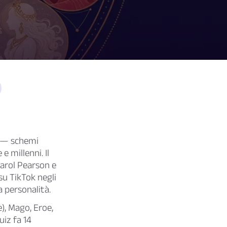
vo — schemi
e millenni. Il
Carol Pearson e
 su TikTok negli
a personalità.
e), Mago, Eroe,
iz fa 14