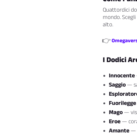
Quattordici do
mondo. Scegli 
alto.
👉
Omegaverse
I Dodici Ar
Innocente
Saggio
— sa
Esplorator
Fuorilegge 
Mago
— visi
Eroe
— corag
Amante
— a