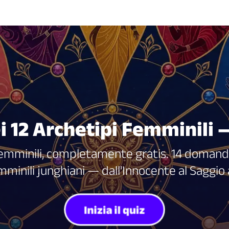
i 12 Archetipi Femminili 
i femminili, completamente gratis. 14 domande
mminili junghiani — dall'Innocente al Saggio
Inizia il quiz