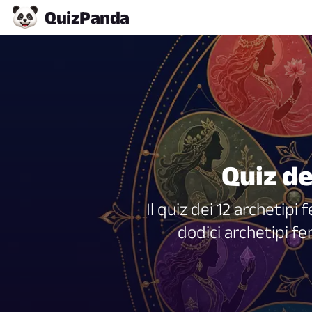
Quiz
Panda
Quiz de
Il quiz dei 12 archetip
dodici archetipi fe