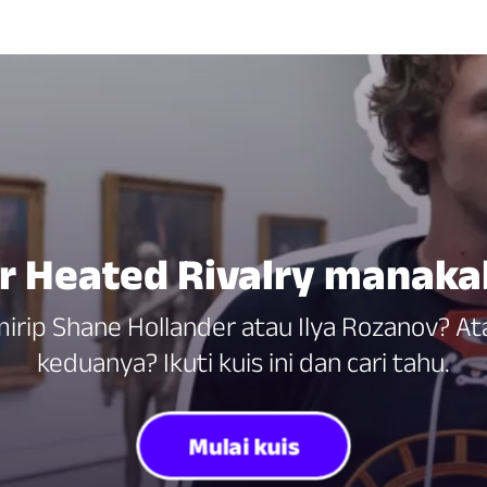
r Heated Rivalry manak
irip Shane Hollander atau Ilya Rozanov? At
keduanya? Ikuti kuis ini dan cari tahu.
Mulai kuis