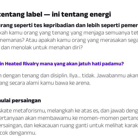
tentang label — ini tentang energi
urang seperti tes kepribadian dan lebih seperti peme
ah kamu orang yang tenang yang menjaga semuanya tet
 memanas? Atau apakah kamu orang yang merasakan seg
 dan menolak untuk menahan diri?
in Heated Rivalry mana yang akan jatuh hati padamu?
 dengan tenang dan disiplin. Ilya… tidak. Jawabanmu ak
ang secara alami kamu bawa ke arena.
ulai persaingan
skate metaforismu, melangkah ke atas es, dan jawab denga
pertanyaan akan membawamu ke momen-momen pertand
rsaingan, dan kekacauan ruang ganti untuk melihat kara
ocok denganmu.