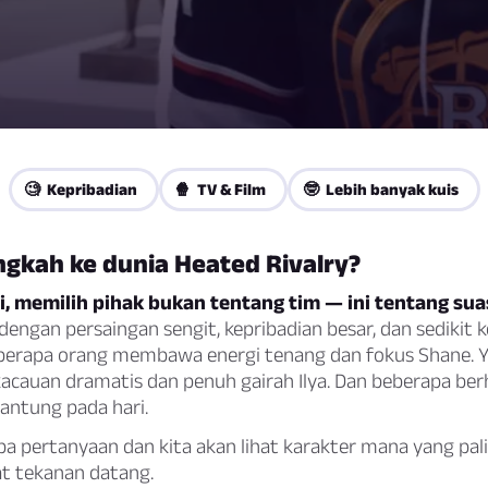
🧐 Kepribadian
🍿 TV & Film
🤓 Lebih banyak kuis
ngkah ke dunia Heated Rivalry?
i, memilih pihak bukan tentang tim — ini tentang sua
dengan persaingan sengit, kepribadian besar, dan sedikit
berapa orang membawa energi tenang dan fokus Shane. Y
auan dramatis dan penuh gairah Ilya. Dan beberapa berh
antung pada hari.
a pertanyaan dan kita akan lihat karakter mana yang pal
t tekanan datang.