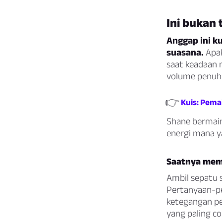
Ini bukan 
Anggap ini k
suasana.
Apak
saat keadaan
volume penuh
👉
Kuis: Pema
Shane bermain
energi mana y
Saatnya mem
Ambil sepatu 
Pertanyaan-
ketegangan pe
yang paling c