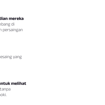
adian mereka
bang di
h persaingan
pesaing yang
untuk melihat
 tanpa
oki.