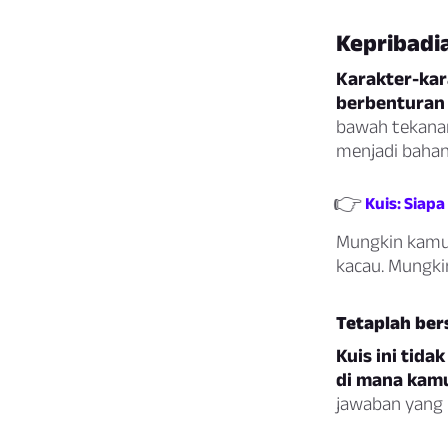
Kepribadi
Karakter-kar
berbenturan 
bawah tekanan
menjadi bahan
👉
Kuis: Siap
Mungkin kamu 
kacau. Mungki
Tetaplah be
Kuis ini tida
di mana kamu
jawaban yang 