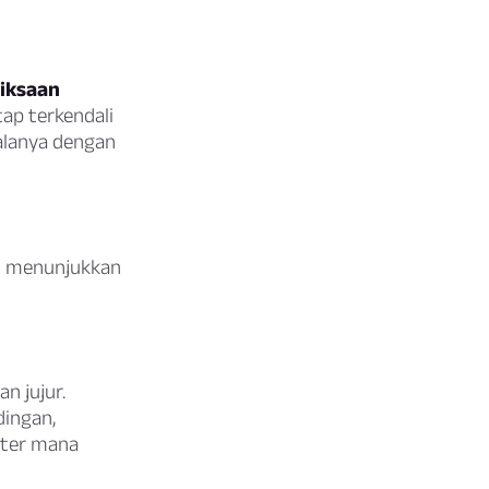
riksaan
ap terkendali
alanya dengan
an menunjukkan
n jujur.
ingan,
kter mana