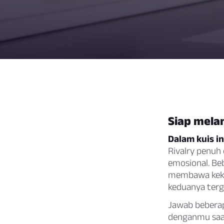
Siap mela
Dalam kuis in
Rivalry penuh 
emosional. Be
membawa kekac
keduanya terg
Jawab beberap
denganmu saa