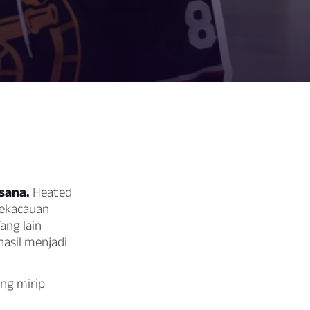
sana.
Heated
 kekacauan
ang lain
asil menjadi
ing mirip