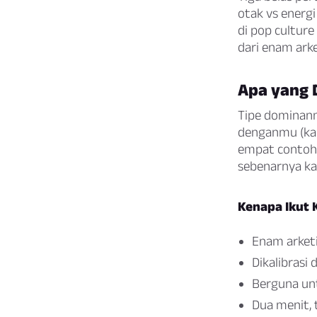
otak vs energi
di pop culture
dari enam ark
Apa yang D
Tipe dominanm
denganmu (kar
empat contoh 
sebenarnya k
Kenapa Ikut K
Enam arketi
Dikalibrasi
Berguna un
Dua menit, 