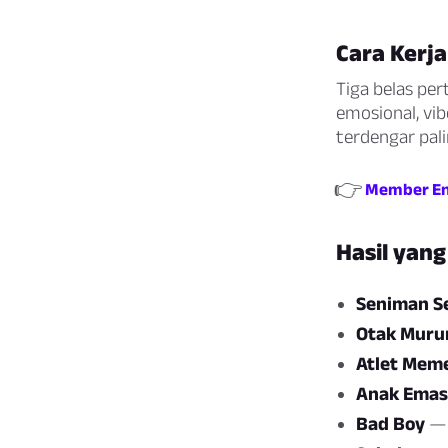
Cara Kerja 
Tiga belas pe
emosional, vib
terdengar pali
👉
Member En
Hasil yan
Seniman Se
Otak Muru
Atlet Mem
Anak Emas
Bad Boy
— 