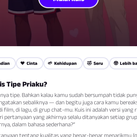
adian
❤️ Cinta
🌱 Kehidupan
🤣 Seru
🤓 Lebih b
is Tipe Priaku?
nya tipe. Bahkan kalau kamu sudah bersumpah tidak puny
atakan sebaliknya — dan begitu juga cara kamu bereak
di film, di lagu, di grup chat-mu. Kuis ini adalah versi yan
ari pertanyaan yang akhirnya selalu ditanyakan setiap grup
rnya, dalam bahasa sederhana?”
rtanyaan tentang kualitas yang benar-benar menarikmu (