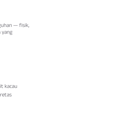
uhan — fisik,
n yang
it kacau
iretas