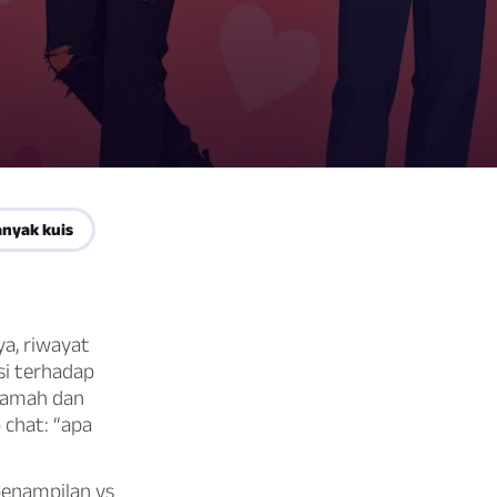
anyak kuis
a, riwayat
si terhadap
g ramah dan
 chat: “apa
penampilan vs