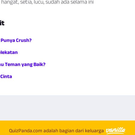
hangat, setia, lucu, sudah ada selama ini
it
 Punya Crush?
elekatan
u Teman yang Baik?
 Cinta
QuizPanda.com adalah bagian dari keluarga