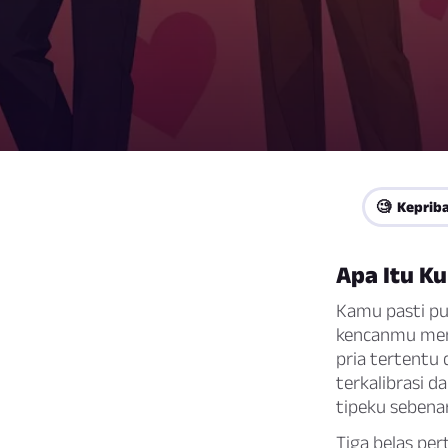
🧐 Keprib
Apa Itu Ku
Kamu pasti pu
kencanmu meng
pria tertentu 
terkalibrasi d
tipeku sebena
Tiga belas pe