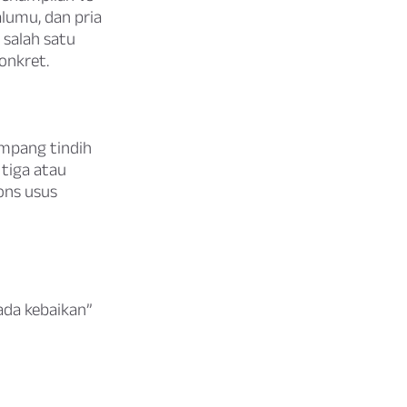
lumu, dan pria
 salah satu
onkret.
umpang tindih
tiga atau
ons usus
ada kebaikan”