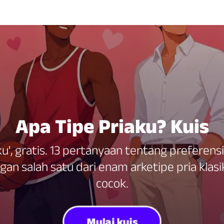
Apa Tipe Priaku? Kuis
aku', gratis. 13 pertanyaan tentang prefere
 salah satu dari enam arketipe pria klasik
cocok.
Mulai kuis