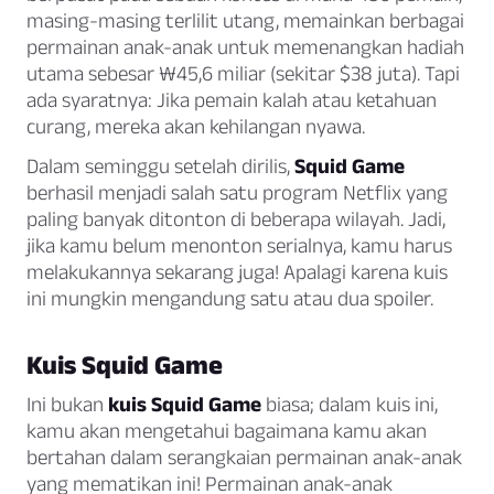
masing-masing terlilit utang, memainkan berbagai
permainan anak-anak untuk memenangkan hadiah
utama sebesar ₩45,6 miliar (sekitar $38 juta). Tapi
ada syaratnya: Jika pemain kalah atau ketahuan
curang, mereka akan kehilangan nyawa.
Dalam seminggu setelah dirilis,
Squid Game
berhasil menjadi salah satu program Netflix yang
paling banyak ditonton di beberapa wilayah. Jadi,
jika kamu belum menonton serialnya, kamu harus
melakukannya sekarang juga! Apalagi karena kuis
ini mungkin mengandung satu atau dua spoiler.
Kuis Squid Game
Ini bukan
kuis Squid Game
biasa; dalam kuis ini,
kamu akan mengetahui bagaimana kamu akan
bertahan dalam serangkaian permainan anak-anak
yang mematikan ini! Permainan anak-anak