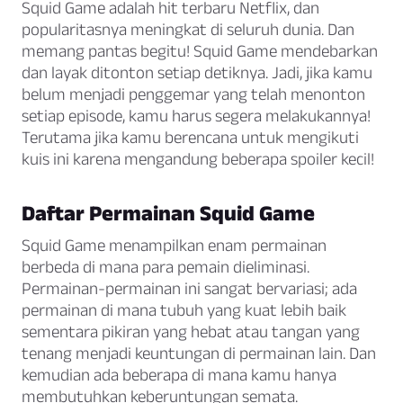
Squid Game adalah hit terbaru Netflix, dan
popularitasnya meningkat di seluruh dunia. Dan
memang pantas begitu! Squid Game mendebarkan
dan layak ditonton setiap detiknya. Jadi, jika kamu
belum menjadi penggemar yang telah menonton
setiap episode, kamu harus segera melakukannya!
Terutama jika kamu berencana untuk mengikuti
kuis ini karena mengandung beberapa spoiler kecil!
Daftar Permainan Squid Game
Squid Game menampilkan enam permainan
berbeda di mana para pemain dieliminasi.
Permainan-permainan ini sangat bervariasi; ada
permainan di mana tubuh yang kuat lebih baik
sementara pikiran yang hebat atau tangan yang
tenang menjadi keuntungan di permainan lain. Dan
kemudian ada beberapa di mana kamu hanya
membutuhkan keberuntungan semata.