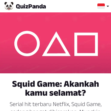
Quiz
Panda
Squid Game: Akankah
kamu selamat?
Serial hit terbaru Netflix, Squid Game,