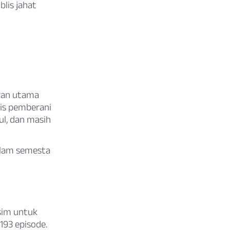
blis jahat
awan utama
dis pemberani
ul, dan masih
 alam semesta
sim untuk
193 episode.