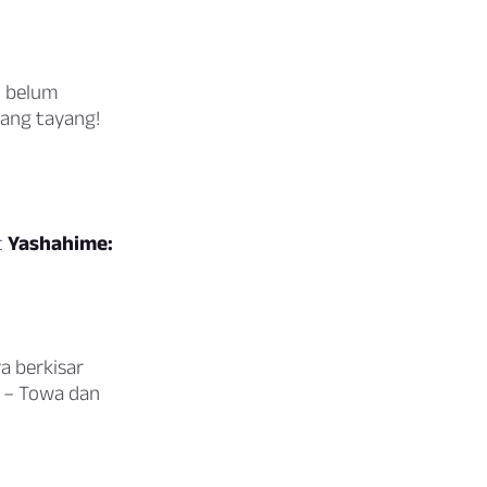
u belum
ang tayang!
t
Yashahime:
a berkisar
 – Towa dan