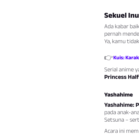
Sekuel In
Ada kabar bai
pernah menden
Ya, kamu tidak
👉
Kuis: Kara
Serial anime y
Princess Hal
Yashahime
Yashahime: P
pada anak-ana
Setsuna – ser
Acara ini memi