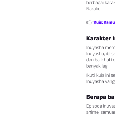
berbagai karak
Naraku.
👉
Kuis: Kamu
Karakter 
Inuyasha memi
Inuyasha, ibl
dan baik hati
banyak lagi!
Ikuti kuis in
Inuyasha yang
Berapa ba
Episode Inuya
anime; semuan