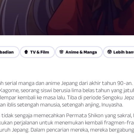
ibadian
🍿 TV & Film
🌸 Anime & Manga
🤓 Lebih ban
ah serial manga dan anime Jepang dari akhir tahun 90-an.
Kagome, seorang siswi berusia lima belas tahun yang jatu
empar kembali ke masa lalu. Tiba di periode Sengoku Jepa
n iblis setengah manusia, setengah anjing, Inuyasha.
a tidak sengaja memecahkan Permata Shikon yang sakral,
ukan perjalanan untuk menemukan kembali fragmen-fr
eluruh Jepang. Dalam pencarian mereka, mereka bergabun