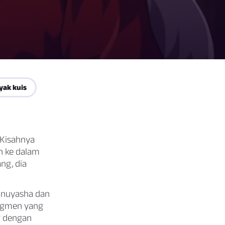
yak kuis
 Kisahnya
h ke dalam
ng, dia
 Inuyasha dan
agmen yang
g dengan