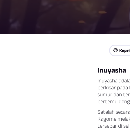
🧐 Kepr
Inuyasha
Inuyasha adal
berkisar pada 
sumur dan terl
bertemu denga
Setelah secar
Kagome melak
tersebar di s