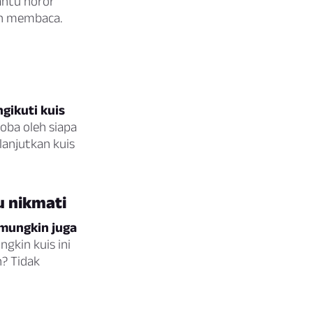
antu horor
ah membaca.
gikuti kuis
oba oleh siapa
anjutkan kuis
 nikmati
mungkin juga
gkin kuis ini
n? Tidak