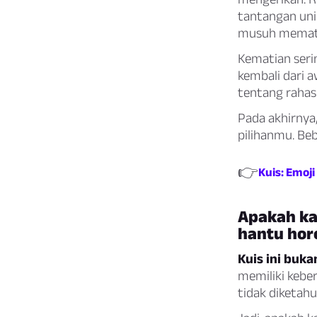
tantangan uni
musuh memat
Kematian serin
kembali dari 
tentang rahas
Pada akhirnya
pilihanmu. Beb
👉
Kuis: Emoj
Apakah ka
hantu hor
Kuis ini buk
memiliki keber
tidak diketah