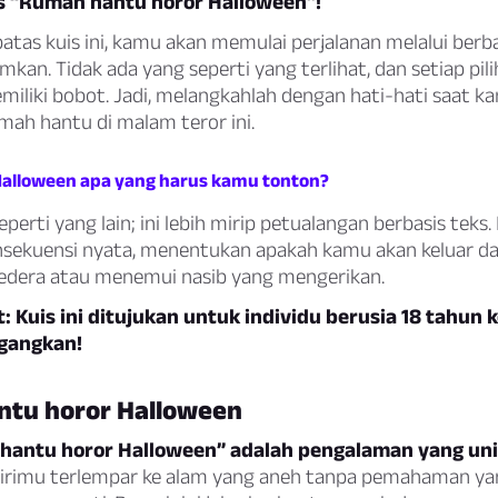
s “Rumah hantu horor Halloween”!
atas kuis ini, kamu akan memulai perjalanan melalui berb
an. Tidak ada yang seperti yang terlihat, dan setiap pil
iliki bobot. Jadi, melangkahlah dengan hati-hati saat k
mah hantu di malam teror ini.
 Halloween apa yang harus kamu tonton?
 seperti yang lain; ini lebih mirip petualangan berbasis te
ekuensi nyata, menentukan apakah kamu akan keluar da
edera atau menemui nasib yang mengerikan.
: Kuis ini ditujukan untuk individu berusia 18 tahun ke
gangkan!
tu horor Halloween
hantu horor Halloween” adalah pengalaman yang uni
rimu terlempar ke alam yang aneh tanpa pemahaman yan