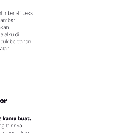
 intensif teks
-gambar
akan
jalku di
ntuk bertahan
alah
or
g kamu buat.
g lainnya
g menyajikan