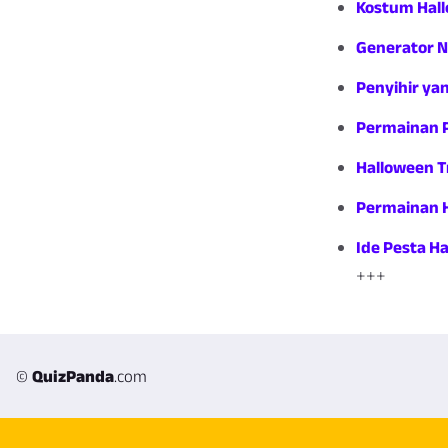
Kostum Hall
Generator N
Penyihir ya
Permainan 
Halloween T
Permainan H
Ide Pesta H
+++
©
QuizPanda
.com