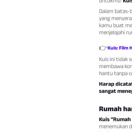
untukmu:
Kui
Dalam batas-b
yang menyeramk
kamu buat mem
menjelajahi ru
👉
Kuis: Film
Kuis ini tidak
membawa kons
hantu tanpa c
Harap dicatat
sangat mene
Rumah han
Kuis “Rumah 
menemukan di