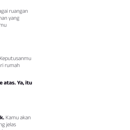
agai ruangan
ihan yang
amu
ks. Keputusanmu
ri rumah
 atas. Ya, itu
k.
Kamu akan
g jelas