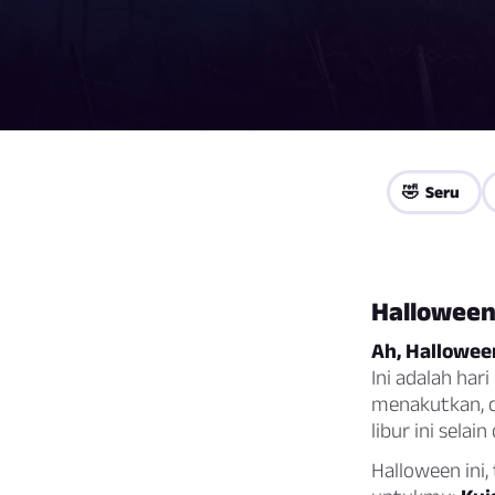
🤣 Seru
Halloween
Ah, Halloween
Ini adalah har
menakutkan, d
libur ini sela
Halloween ini,