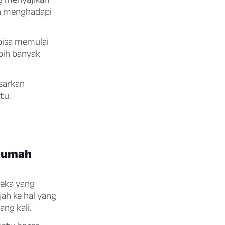
an menghadapi
 bisa memulai
bih banyak
asarkan
tu.
“Rumah
reka yang
jah ke hal yang
ng kali.