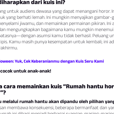
iharapkan dari kuis ini?
cang untuk audiens dewasa yang dapat menangani horor. Ini
uk yang berhati lemah. Ini mungkin menyajikan gambar
enyelami jiwamu, dan memainkan permainan pikiran. Ini 
an mengungkapkan bagaimana kamu mungkin menemui a
atasnya—dengan asumsi kamu tidak berhasil. Peluang u
tipis. Kamu masih punya kesempatan untuk kembali; ini ad
rakhirmu.
lloween: Yuk, Cek Keberanianmu dengan Kuis Seru Kami
k cocok untuk anak-anak!
 cara memainkan kuis “Rumah hantu hor
”?
 melalui rumah hantu akan dipandu oleh pilihan yan
san membawa konsekuensi, beberapa bermanfaat dan yan
umah ini dibagi menjadi berbagai ruangan, masing-masin