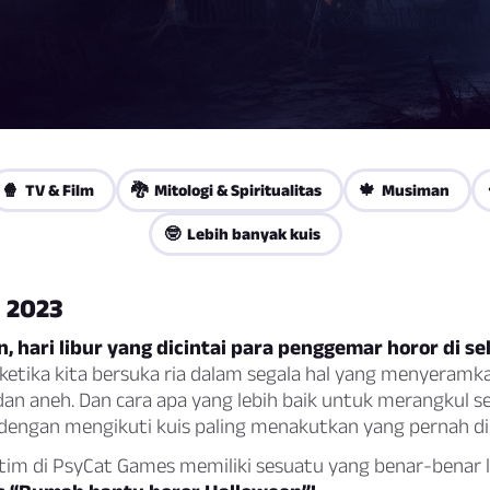
🍿 TV & Film
🐉 Mitologi & Spiritualitas
🍁 Musiman
🤓 Lebih banyak kuis
 2023
, hari libur yang dicintai para penggemar horor di se
i ketika kita bersuka ria dalam segala hal yang menyeramk
an aneh. Dan cara apa yang lebih baik untuk merangkul s
in dengan mengikuti kuis paling menakutkan yang pernah d
 tim di PsyCat Games memiliki sesuatu yang benar-benar l