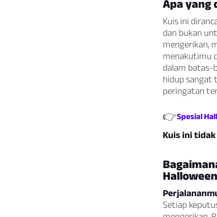
Apa yang d
Kuis ini diran
dan bukan unt
mengerikan, m
menakutimu d
dalam batas-b
hidup sangat 
peringatan te
👉
Spesial Ha
Kuis ini tida
Bagaimana
Halloween
Perjalananmu
Setiap keputu
mengerikan. R