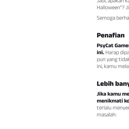
Jadi, apakah 
Halloween”? J
Semoga berhas
Penafian
PsyCat Games
ini.
Harap dipa
pun yang tida
ini, kamu mela
Lebih ban
Jika kamu me
menikmati k
terlalu menye
masalah: