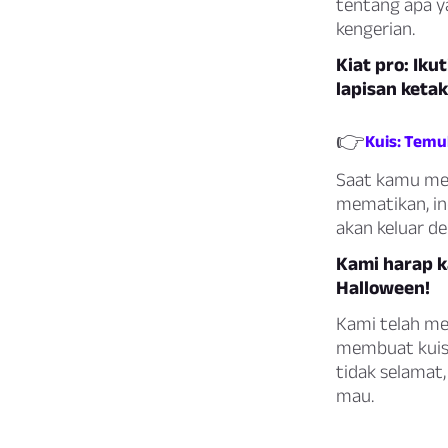
tentang apa y
kengerian.
Kiat pro: Ik
lapisan keta
👉
Kuis: Temu
Saat kamu men
mematikan, ind
akan keluar d
Kami harap 
Halloween!
Kami telah me
membuat kuis 
tidak selamat
mau.