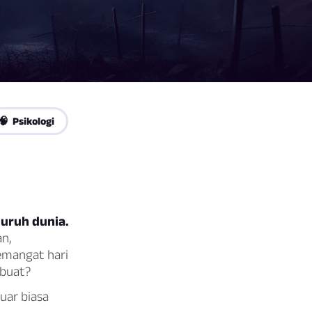
🧠 Psikologi
luruh dunia.
an,
emangat hari
ibuat?
uar biasa