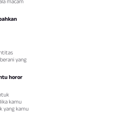
gala macam
mbahkan
ntitas
 berani yang
ntu horor
ntuk
Jika kamu
ak yang kamu