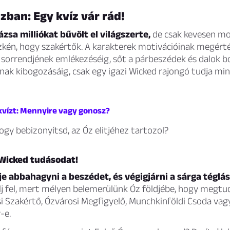
zban: Egy kvíz vár rád!
zsa milliókat bűvölt el világszerte,
de csak kevesen mo
kén, hogy szakértők. A karakterek motivációinak megért
sorrendjének emlékezéséig, sőt a párbeszédek és dalok b
nak kibogozásáig, csak egy igazi Wicked rajongó tudja mi
 kvízt: Mennyire vagy gonosz?
hogy bebizonyítsd, az Óz elitjéhez tartozol?
 Wicked tudásodat!
e abbahagyni a beszédet, és végigjárni a sárga téglás
j fel, mert mélyen belemerülünk Óz földjébe, hogy megtud
 Szakértő, Ózvárosi Megfigyelő, Munchkinföldi Csoda vag
-e.