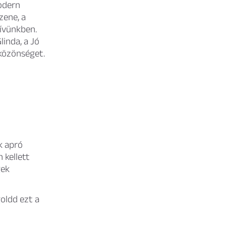
odern
zene, a
zívünkben.
inda, a Jó
közönséget.
 apró
 kellett
gek
oldd ezt a