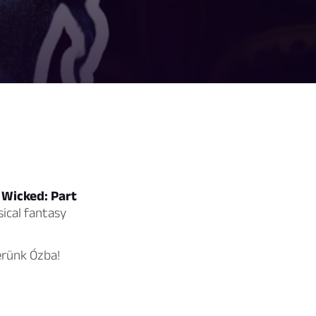
 Wicked: Part
ical fantasy
térünk Ózba!