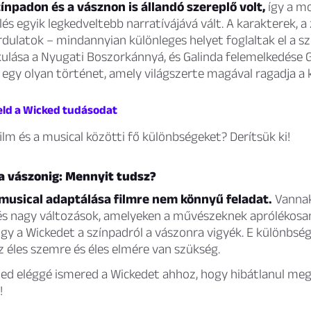
ínpadon és a vásznon is állandó szereplő volt,
így a m
s egyik legkedveltebb narratívájává vált. A karakterek, a 
dulatok – mindannyian különleges helyet foglaltak el a s
ulása a Nyugati Boszorkánnyá, és Galinda felemelkedése Gl
egy olyan történet, amely világszerte magával ragadja a 
teld a Wicked tudásodat
ilm és a musical közötti fő különbségeket? Derítsük ki!
 a vászonig: Mennyit tudsz?
 musical adaptálása filmre nem könnyű feladat.
Vannak
s nagy változások, amelyeken a művészeknek aprólékosan
gy a Wickedet a színpadról a vászonra vigyék. E különbsé
 éles szemre és éles elmére van szükség.
ted eléggé ismered a Wickedet ahhoz, hogy hibátlanul meg
!