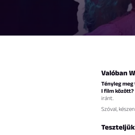
Valóban W
Tényleg meg 
I film között?
iránt.
Szóval, készen
Teszteljük