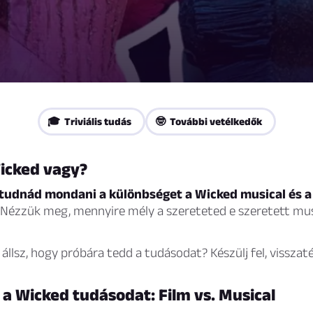
🎓 Triviális tudás
🤓 További vetélkedők
icked vagy?
tudnád mondani a különbséget a Wicked musical és a
Nézzük meg, mennyire mély a szereteted e szeretett mus
 állsz, hogy próbára tedd a tudásodat? Készülj fel, vissza
 a Wicked tudásodat: Film vs. Musical