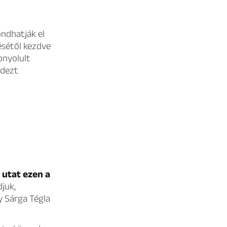
ndhatják el
ésétől kezdve
onyolult
ndezt
 utat ezen a
juk,
y Sárga Tégla