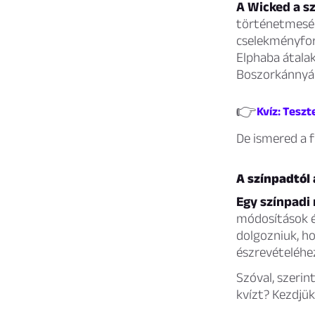
A Wicked a sz
történetmesélé
cselekményfor
Elphaba átalak
Boszorkánnyá 
👉
Kvíz: Tesz
De ismered a f
A színpadtól
Egy színpadi
módosítások é
dolgozniuk, ho
észrevételéhez
Szóval, szerin
kvízt? Kezdjük