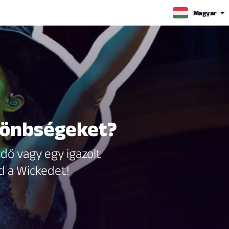
Magyar
ülönbségeket?
dő vagy egy igazolt
d a Wickedet!