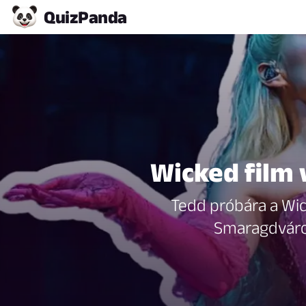
Quiz
Panda
Wicked film 
Tedd próbára a Wic
Smaragdváros