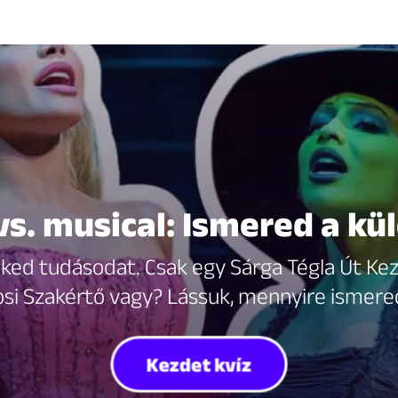
vs. musical: Ismered a k
ked tudásodat. Csak egy Sárga Tégla Út Kez
i Szakértő vagy? Lássuk, mennyire ismere
Kezdet kvíz