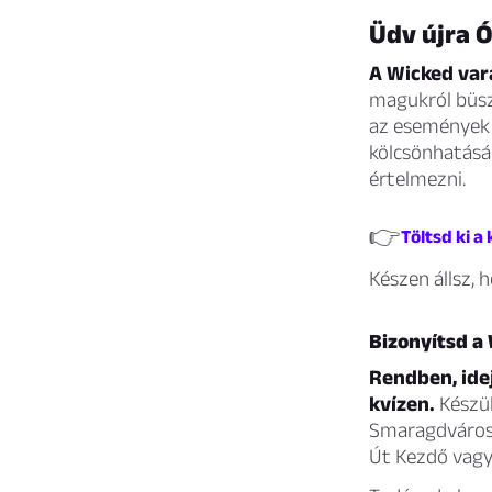
Üdv újra Ó
A Wicked vará
magukról büsz
az események 
kölcsönhatásá
értelmezni.
👉
Töltsd ki a
Készen állsz, 
Bizonyítsd a
Rendben, idej
kvízen.
Készül
Smaragdvárosi
Út Kezdő vagy