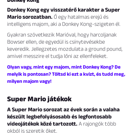
Donkey Kong egy visszatérő karakter a Super
Mario sorozatban.
Ő egy hatalmas erejű és
intelligens majom, aki a Donkey Kong-szigeten él.
Gyakran szövetkezik Marióval, hogy harcoljanak
Bowser ellen, de egyedül is csínytevésekbe
keveredik. Jellegzetes mozdulata a ground pound,
amivel messzire el tudja lőni az ellenfeleket.
Olyan vagy, mint egy majom, mint Donkey Kong? De
melyik is pontosan? Töltsd ki ezt a kvízt, és tudd meg,
milyen majom vagy!
Super Mario játékok
A Super Mario sorozat az évek során a valaha
készült legbefolyásosabb és legfontosabb
videojátékok közé tartozott.
A rajongók több
okból is szeretik őket.