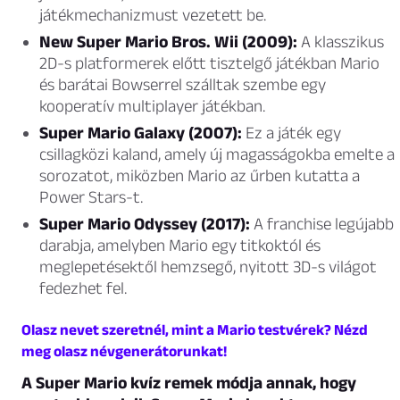
játékmechanizmust vezetett be.
New Super Mario Bros. Wii (2009):
A klasszikus
2D-s platformerek előtt tisztelgő játékban Mario
és barátai Bowserrel szálltak szembe egy
kooperatív multiplayer játékban.
Super Mario Galaxy (2007):
Ez a játék egy
csillagközi kaland, amely új magasságokba emelte a
sorozatot, miközben Mario az űrben kutatta a
Power Stars-t.
Super Mario Odyssey (2017):
A franchise legújabb
darabja, amelyben Mario egy titkoktól és
meglepetésektől hemzsegő, nyitott 3D-s világot
fedezhet fel.
Olasz nevet szeretnél, mint a Mario testvérek? Nézd
meg olasz névgenerátorunkat!
A Super Mario kvíz remek módja annak, hogy