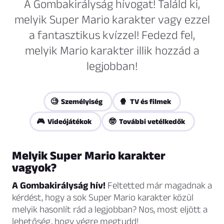
A Gombakirályság hívogat! Találd ki,
melyik Super Mario karakter vagy ezzel
a fantasztikus kvízzel! Fedezd fel,
melyik Mario karakter illik hozzád a
legjobban!
🧐 Személyiség
🍿 TV és filmek
🎮 Videójátékok
🤓 További vetélkedők
Melyik Super Mario karakter
vagyok?
A Gombakirályság hív!
Feltetted már magadnak a
kérdést, hogy a sok Super Mario karakter közül
melyik hasonlít rád a legjobban? Nos, most eljött a
lehetőség, hogy végre megtudd!