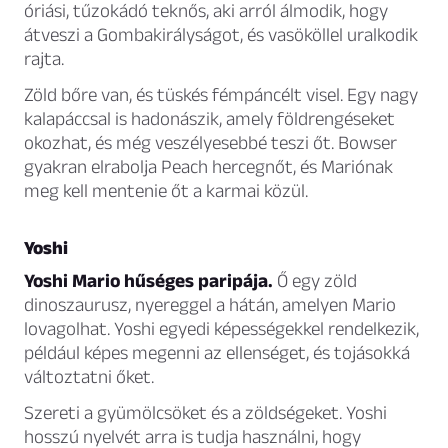
óriási, tűzokádó teknős, aki arról álmodik, hogy
átveszi a Gombakirályságot, és vasököllel uralkodik
rajta.
Zöld bőre van, és tüskés fémpáncélt visel. Egy nagy
kalapáccsal is hadonászik, amely földrengéseket
okozhat, és még veszélyesebbé teszi őt. Bowser
gyakran elrabolja Peach hercegnőt, és Mariónak
meg kell mentenie őt a karmai közül.
Yoshi
Yoshi Mario hűséges paripája.
Ő egy zöld
dinoszaurusz, nyereggel a hátán, amelyen Mario
lovagolhat. Yoshi egyedi képességekkel rendelkezik,
például képes megenni az ellenséget, és tojásokká
változtatni őket.
Szereti a gyümölcsöket és a zöldségeket. Yoshi
hosszú nyelvét arra is tudja használni, hogy