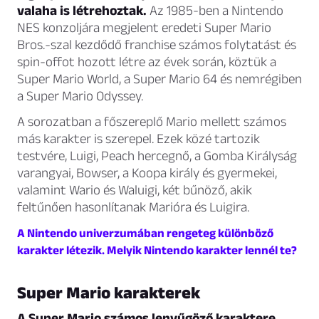
valaha is létrehoztak.
Az 1985-ben a Nintendo
NES konzoljára megjelent eredeti Super Mario
Bros.-szal kezdődő franchise számos folytatást és
spin-offot hozott létre az évek során, köztük a
Super Mario World, a Super Mario 64 és nemrégiben
a Super Mario Odyssey.
A sorozatban a főszereplő Mario mellett számos
más karakter is szerepel. Ezek közé tartozik
testvére, Luigi, Peach hercegnő, a Gomba Királyság
varangyai, Bowser, a Koopa király és gyermekei,
valamint Wario és Waluigi, két bűnöző, akik
feltűnően hasonlítanak Marióra és Luigira.
A Nintendo univerzumában rengeteg különböző
karakter létezik. Melyik Nintendo karakter lennél te?
Super Mario karakterek
A Super Mario számos lenyűgöző karaktere