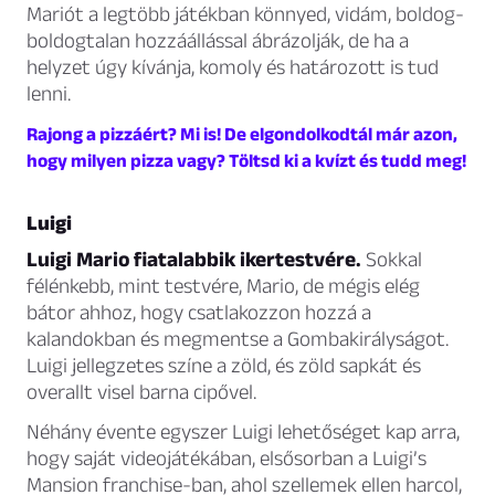
Mariót a legtöbb játékban könnyed, vidám, boldog-
boldogtalan hozzáállással ábrázolják, de ha a
helyzet úgy kívánja, komoly és határozott is tud
lenni.
Rajong a pizzáért? Mi is! De elgondolkodtál már azon,
hogy milyen pizza vagy? Töltsd ki a kvízt és tudd meg!
Luigi
Luigi Mario fiatalabbik ikertestvére.
Sokkal
félénkebb, mint testvére, Mario, de mégis elég
bátor ahhoz, hogy csatlakozzon hozzá a
kalandokban és megmentse a Gombakirályságot.
Luigi jellegzetes színe a zöld, és zöld sapkát és
overallt visel barna cipővel.
Néhány évente egyszer Luigi lehetőséget kap arra,
hogy saját videojátékában, elsősorban a Luigi’s
Mansion franchise-ban, ahol szellemek ellen harcol,