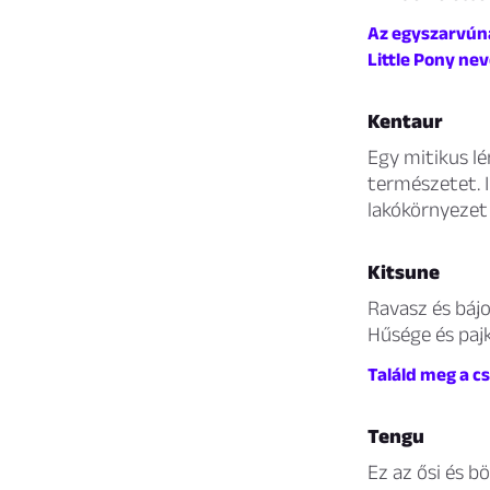
Az egyszarvúna
Little Pony nev
Kentaur
Egy mitikus lé
természetet. I
lakókörnyeze
Kitsune
Ravasz és bájos
Hűsége és pajk
Találd meg a c
Tengu
Ez az ősi és b