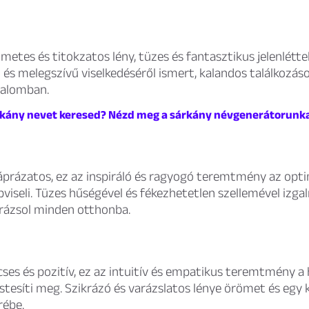
lmetes és titokzatos lény, tüzes és fantasztikus jelenléttel
és melegszívű viselkedéséről ismert, kalandos találkozáso
dalomban.
rkány nevet keresed? Nézd meg a sárkány névgenerátorunka
áprázatos, ez az inspiráló és ragyogó teremtmény az opt
pviseli. Tüzes hűségével és fékezhetetlen szellemével izga
rázsol minden otthonba.
cses és pozitív, ez az intuitív és empatikus teremtmény a
stesíti meg. Szikrázó és varázslatos lénye örömet és egy 
rébe.