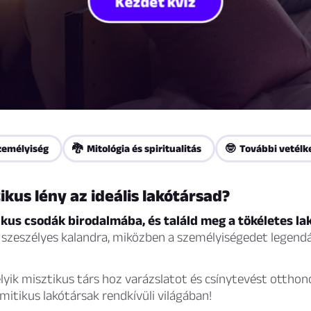
Kezdet kvíz
zemélyiség
🐉 Mitológia és spiritualitás
🤓 További vetélk
ikus lény az ideális lakótársad?
ikus csodák birodalmába, és találd meg a tökéletes la
y szeszélyes kalandra, miközben a személyiségedet legendá
lyik misztikus társ hoz varázslatot és csínytevést otthon
 mitikus lakótársak rendkívüli világában!