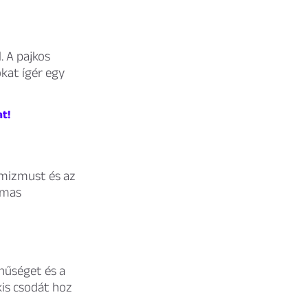
. A pajkos
kat ígér egy
t!
imizmust és az
lmas
 hűséget és a
kis csodát hoz