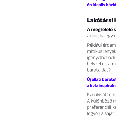
én ideális házi
Lakótársi 
A megfelelő s
akkor, ha egy 
Például érdem
mitikus lények
igényelhetnek
helyzetet, am
barátaidat?
Új állati barát
a kvíz inspirál
Ezenkívül font
A különböző m
preferenciákka
legyen a sajá