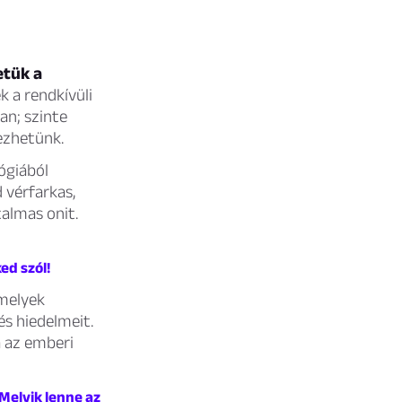
etük a
k a rendkívüli
an; szinte
ezhetünk.
lógiából
 vérfarkas,
talmas onit.
ed szól!
melyek
s hiedelmeit.
a az emberi
Melyik lenne az