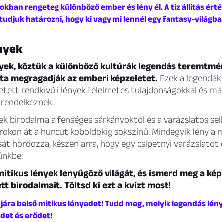
okban rengeteg különböző ember és lény él. A tíz állítás ért
udjuk határozni, hogy ki vagy mi lennél egy fantasy-világba
ények
nyek, köztük a különböző kultúrák legendás teremtmé
ta megragadják az emberi képzeletet.
Ezek a legendák
letett rendkívüli lények félelmetes tulajdonságokkal és m
 rendelkeznek.
ek birodalma a fenséges sárkányoktól és a varázslatos sel
urokon át a huncut koboldokig sokszínű. Mindegyik lény a
sát hordozza, készen arra, hogy egy csipetnyi varázslatot
ünkbe.
mitikus lények lenyűgöző világát, és ismerd meg a kép
ett birodalmait. Töltsd ki ezt a kvízt most!
ára belső mitikus lényedet! Tudd meg, melyik legendás lény
det és erődet!