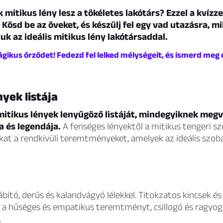
k mitikus lény lesz a tökéletes lakótárs? Ezzel a kvízze
 Kösd be az öveket, és készülj fel egy vad utazásra, m
uk az ideális mitikus lény lakótársaddal.
ágikus őrződet! Fedezd fel lelked mélységeit, és ismerd meg
nyek listája
 mitikus lények lenyűgöző listáját, mindegyiknek meg
a és legendája.
A fenséges lényektől a mitikus tengeri s
kat a rendkívüli teremtményeket, amelyek az ideális szob
ábító, derűs és kalandvágyó lélekkel. Titokzatos kincsek é
zt a hűséges és empatikus teremtményt, csillogó és ragyo
.