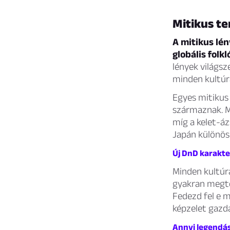
Mitikus t
A mitikus lén
globális folk
lények világs
minden kultúr
Egyes mitikus 
származnak. Má
míg a kelet-áz
Japán különös
Új DnD karakter
Minden kultúr
gyakran megte
Fedezd fel e m
képzelet gazd
Annyi legendás