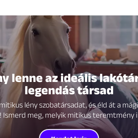
ny lenne az ideális lakótá
legendás társad
mitikus lény szobatársadat, és éld át a mágiá
! Ismerd meg, melyik mitikus teremtmény il