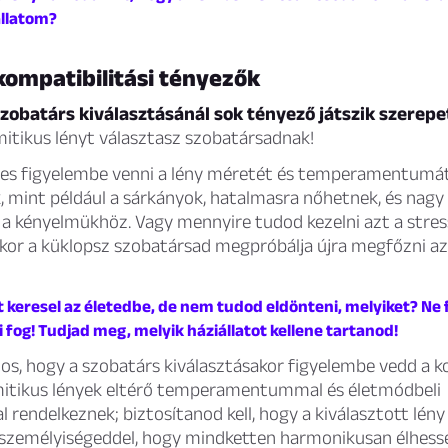
állatom?
kompatibilitási tényezők
zobatárs kiválasztásánál sok tényező játszik szerepe
mitikus lényt választasz szobatársadnak!
es figyelembe venni a lény méretét és temperamentumát
, mint például a sárkányok, hatalmasra nőhetnek, és nagy 
 a kényelmükhöz. Vagy mennyire tudod kezelni azt a stre
ikor a küklopsz szobatársad megpróbálja újra megfőzni a
ot keresel az életedbe, de nem tudod eldönteni, melyiket? Ne f
ni fog! Tudjad meg, melyik háziállatot kellene tartanod!
os, hogy a szobatárs kiválasztásakor figyelembe vedd a ko
itikus lények eltérő temperamentummal és életmódbeli
l rendelkeznek; biztosítanod kell, hogy a kiválasztott lény
t személyiségeddel, hogy mindketten harmonikusan élhess