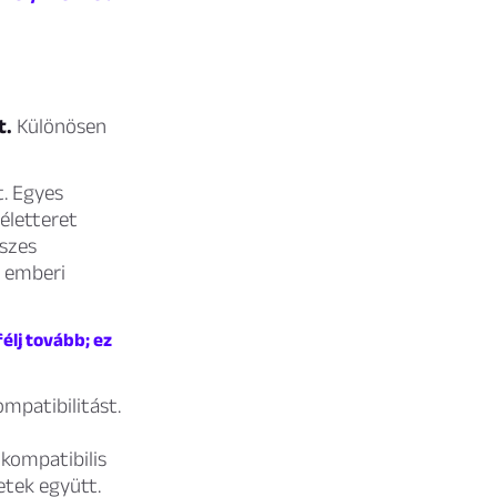
t.
Különösen
. Egyes
életteret
sszes
z emberi
élj tovább; ez
mpatibilitást.
 kompatibilis
etek együtt.