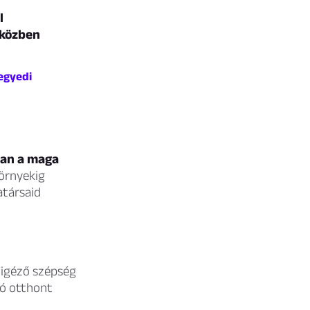
l
iközben
 egyedi
van a maga
zörnyekig
atársaid
s igéző szépség
gó otthont