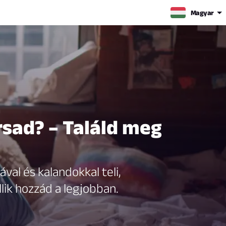
Magyar
rsad? – Találd meg
val és kalandokkal teli,
lik hozzád a legjobban.