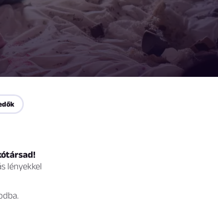
edők
kótársad!
s lényekkel
odba.