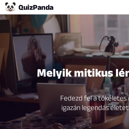
Quiz
Panda
Melyik mitikus lé
Fedezd fel a tökéletes 
igazán legendás életet