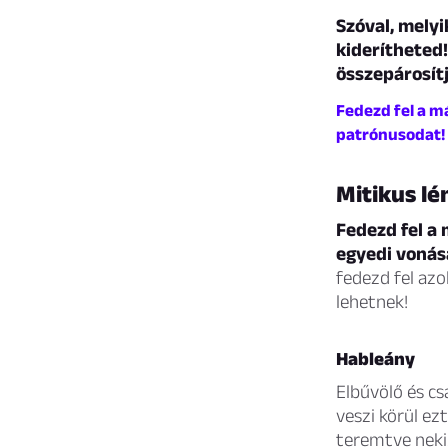
Szóval, melyi
kiderítheted!
összepárosítj
Fedezd fel a m
patrónusodat!
Mitikus lé
Fedezd fel a
egyedi vonás
fedezd fel azo
lehetnek!
Hableány
Elbűvölő és cs
veszi körül e
teremtve neki