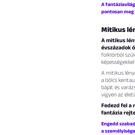
A fantáziavilág
pontosan meg t
Mitikus l
A mitikus lé
évszázadok ó
folklórból szü
képességekkel
A mitikus lény
a bölcs kenta
báját és varáz
vigyen az élet
Fedezd fel a 
fantázia rejt
Engedd szabadj
a személyisége