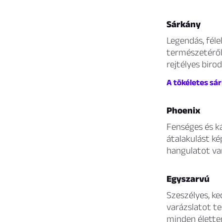
Sárkány
Legendás, féle
természetéről 
rejtélyes biro
A tökéletes sá
Phoenix
Fenséges és k
átalakulást ké
hangulatot va
Egyszarvú
Szeszélyes, ke
varázslatot te
minden élette