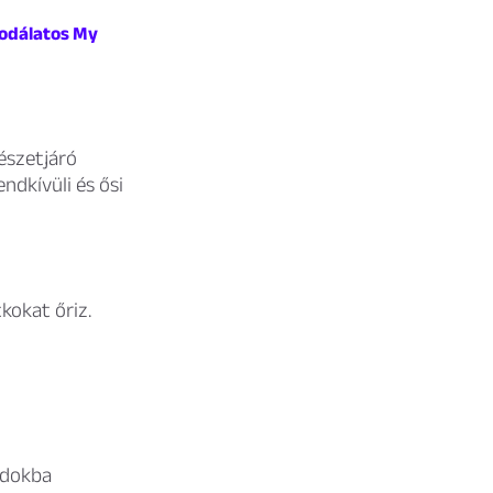
sodálatos My
észetjáró
ndkívüli és ősi
tkokat őriz.
andokba