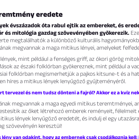
eremtmény eredete
yek évszázadok óta rabul ejtik az embereket, és ered
lór és mitológia gazdag szövevényében gyökerezik.
Eze
zerte megtalálhatók a különböző kulturális hagyományokb
ának megvannak a maga mitikus lényei, amelyeket felfed
lények, mint például a fenséges griff, az ókori görög mito
sok az északi folklórban gyökereznek, mint például a vad
siai folklórban megismerhetjük a pajkos kitsune-t és a ha
en híres a mitikus lények lenyűgöző gyűjteményéről.
t tervezel és nem tudsz dönteni a fajról? Akkor ez a kvíz nek
ának megvannak a maga egyedi mitikus teremtményei, a
stesítik az őket létrehozó emberek reményeit, félelmeit é
itikus lények lenyűgöző eredetét, és indulj el egy utazásr
ag szövevényén keresztül!
 lény van odakint, hogy az embernek csak csodálkoznia kell: 