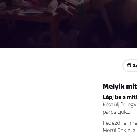
🧐 S
Melyik mit
Lépj be a mit
Készülj fel eg
párosítjuk…
Fedezd fel, me
Merüljünk el a