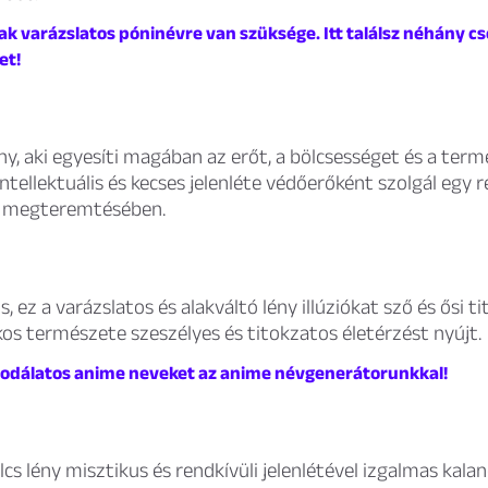
k varázslatos póninévre van szüksége. Itt találsz néhány c
et!
ny, aki egyesíti magában az erőt, a bölcsességet és a term
ntellektuális és kecses jelenléte védőerőként szolgál egy re
t megteremtésében.
, ez a varázslatos és alakváltó lény illúziókat sző és ősi ti
os természete szeszélyes és titokzatos életérzést nyújt.
sodálatos anime neveket az anime névgenerátorunkkal!
ölcs lény misztikus és rendkívüli jelenlétével izgalmas kal