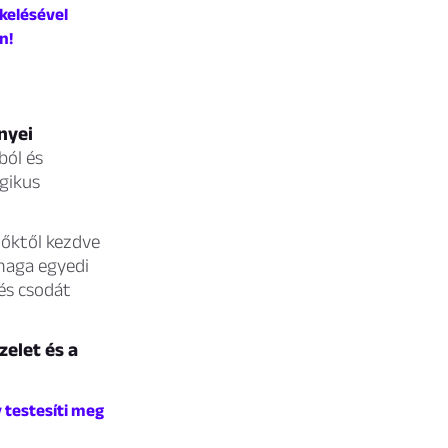
ékelésével
n!
nyei
ból és
ágikus
lőktől kezdve
 maga egyedi
 és csodát
zelet és a
 testesíti meg