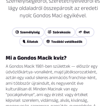
személyiségedről, szeretetnyelvedről és
lágy oldaladról összepárosít az eredeti
nyolc Gondos Maci egyikével.
🧐 Személyiség
🤣 Szórakozás
🌱 Élet
🐈 Állatok
🤓 További vetélkedők
Mi a Gondos Macik kvíz?
A Gondos Macik 1981-ben születtek — először egy
üdvözlőkártya-vonalként, majd játéksorozatként,
aztán egy vadul sikeres animációs franchise-ként,
ami többször újraindult, és negyvenöt éve
kulturálisan él. Minden Macinak van egy
“pocakjelvénye”, ami egy érzést vagy értéket
képvisel: szerelem, vidámság, alvás, kívánság,
mogorvaság, szerencse, napsütés, gyengédség. A