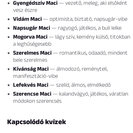
Gyengédszív Maci
— vezető, meleg, aki elsőként
vesz észre
Vidám Maci
— optimista, biztató, napsugár-vibe
Napsugár Maci
— ragyogó, játékos, a buli lelke
Mogorva Maci
— lágy szív, kemény külső, titokban
a leghűségesebb
Szerelmes Maci
— romantikus, odaadó, mindent
bele szerelmes
Kívánság Maci
— álmodozó, reményteli,
manifesztáció-vibe
Lefekvés Maci
— szelíd, álmos, elmélkedő
Szerencse Maci
— kalandvágyó, játékos, váratlan
módokon szerencsés
Kapcsolódó kvízek