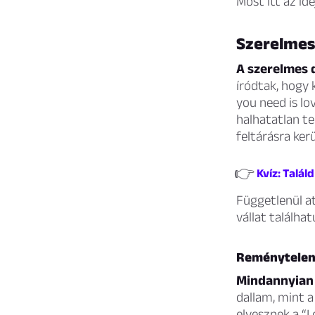
Most itt az ide
Szerelmes 
A szerelmes 
íródtak, hogy 
you need is lo
halhatatlan t
feltárásra kerü
👉
Kvíz: Talá
Függetlenül at
vállat találha
Reménytelen
Mindannyian 
dallam, mint 
elvesznek a “L