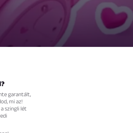
d?
nte garantált,
od, mi az!
 szingli lét
edi