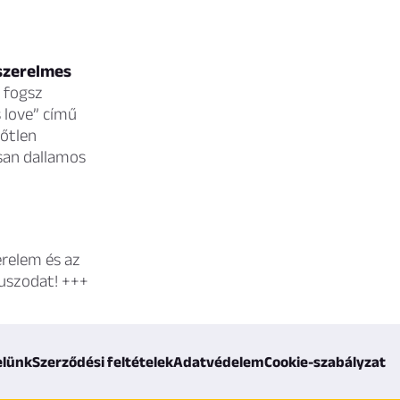
 szerelmes
 fogsz
s love” című
dőtlen
san dallamos
erelem és az
nuszodat! +++
elünk
Szerződési feltételek
Adatvédelem
Cookie-szabályzat