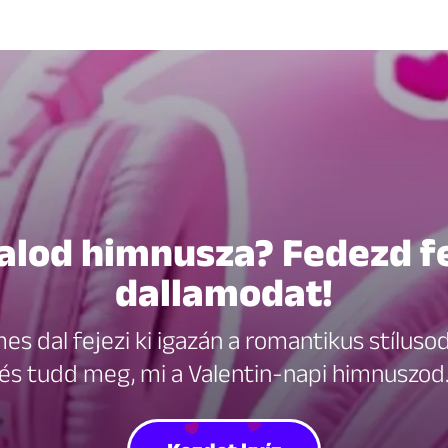
alod himnusza? Fedezd fe
dallamodat!
es dal fejezi ki igazán a romantikus stílusod
és tudd meg, mi a Valentin-napi himnuszod