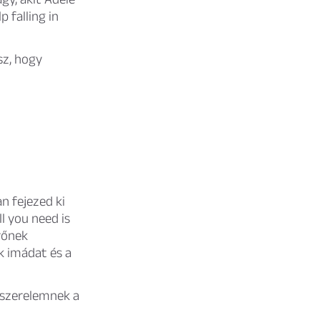
 falling in
sz, hogy
n fejezed ki
l you need is
erőnek
ök imádat és a
 szerelemnek a