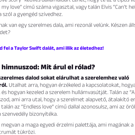
 my love” című száma vigasztal, vagy talán Elvis “Can’t help
a szól a gyengéd szívedhez.
k van egy szerelmes dala, ami rezonál velünk. Készen áll
det?
 fel a Taylor Swift dalát, ami illik az életedhez!
 himnuszod: Mit árul el rólad?
szerelmes dalod sokat elárulhat a szerelemhez való
ól.
Utalhat arra, hogyan érzékeled a kapcsolatokat, hogya
 és hogyan kezeled a szerelem hullámvasútját. Talán az “Al
zod, ami arra utal, hogy a szerelmet alapvető, átalakító 
 talán az “Endless love” című dallal azonosulsz, ami az ör
 szenvedély bizonyítéka.
 megvan a maga egyedi érzelmi palettája, ami magának a
trumát tükrözi.