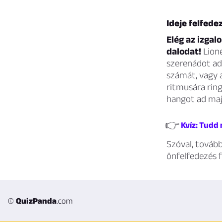
Ideje felfede
Elég az izgal
dalodat!
Lione
szerenádot adn
számát, vagy 
ritmusára ring
hangot ad maj
👉
Kvíz: Tudd 
Szóval, tovább
önfelfedezés f
©
QuizPanda
.com