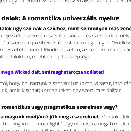
je, hogy felfedezd ezt a dalt. Készen állsz? Merüljünk el be
dalok: A romantika univerzális nyelve
dalok úgy szólnak a szívhez, mint semmilyen más zene
kifejezzék a szerelem szédítő csúcsait és szívszorító mélys
ve” a szerelem pozitivitását testesíti meg, míg az “Endles
ermészetébe merül. Minden érzelem, a szerelem minden á
lt a dalokban, és ebben rejlik a szépsége.
ld meg a Wicked dalt, ami meghatározza az életed
tól, hogy hol tartunk a szerelmi utunkon, vigaszt, inspirá
tunk, amin kisírhatjuk magunkat, egy szerelmes dalban.
 romantikus vagy pragmatikus szerelmes vagy?
a magunk módján éljük meg a szerelmet.
Vannak, akik 
a “Dancing in the moonlight” lágy ritmusára ringatóznak,
ove story” kedves dallamaiban. Lehet, hogy te az a típus va