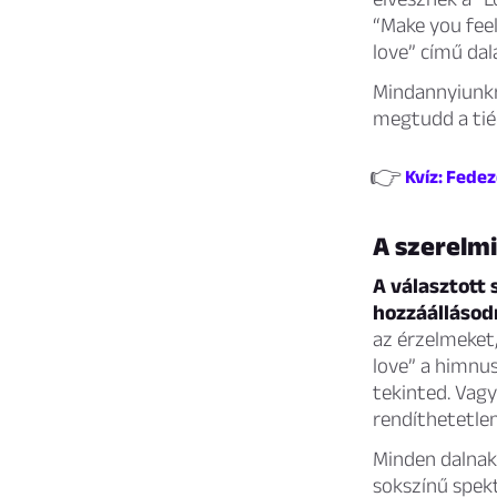
“Make you feel
love” című dal
Mindannyiunkna
megtudd a tié
👉
Kvíz: Fedezd
A szerelmi
A választott 
hozzáállásodr
az érzelmeket,
love” a himnus
tekinted. Vagy
rendíthetetlen
Minden dalnak
sokszínű spek