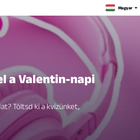
Magyar
l a Valentin-napi
at? Töltsd ki a kvízünket,
.