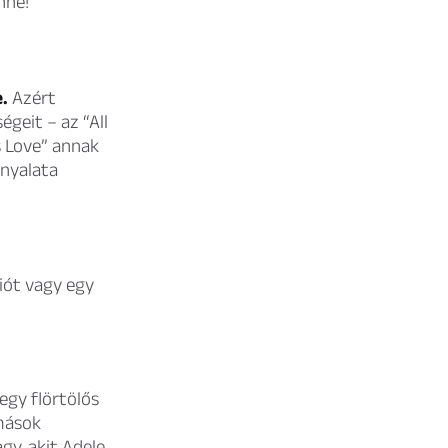
nne!
.
Azért
égeit – az “All
s Love” annak
rnyalata
ciót vagy egy
egy flörtölős
 mások
gy, akit Adele