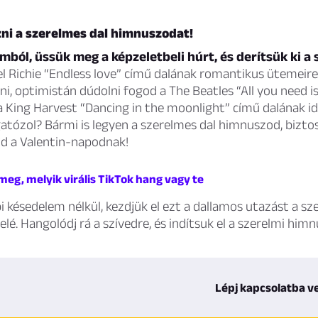
zni a szerelmes dal himnuszodat!
omból, üssük meg a képzeletbeli húrt, és derítsük ki a
l Richie “Endless love” című dalának romantikus ütemeire
i, optimistán dúdolni fogod a The Beatles “All you need i
a King Harvest “Dancing in the moonlight” című dalának i
atózol? Bármi is legyen a szerelmes dal himnuszod, bizto
d a Valentin-napodnak!
meg, melyik virális TikTok hang vagy te
i késedelem nélkül, kezdjük el ezt a dallamos utazást a sz
elé. Hangolódj rá a szívedre, és indítsuk el a szerelmi him
Lépj kapcsolatba v