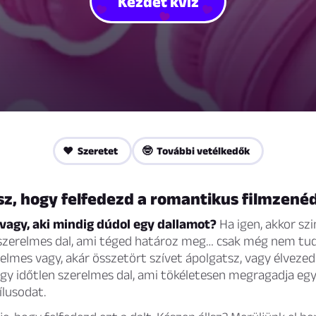
Kezdet kvíz
❤️ Szeretet
🤓 További vetélkedők
sz, hogy felfedezd a romantikus filmzené
vagy, aki mindig dúdol egy dallamot?
Ha igen, akkor szi
szerelmes dal, ami téged határoz meg… csak még nem tud
relmes vagy, akár összetört szívet ápolgatsz, vagy élvezed a
gy időtlen szerelmes dal, ami tökéletesen megragadja egy
ílusodat.