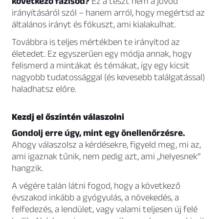
következő fázisod?
Ez a teszt nem a jövőd
irányításáról szól – hanem arról, hogy megértsd az
általános irányt és fókuszt, ami kialakulhat.
Továbbra is teljes mértékben te irányítod az
életedet. Ez egyszerűen egy módja annak, hogy
felismerd a mintákat és témákat, így egy kicsit
nagyobb tudatossággal (és kevesebb találgatással)
haladhatsz előre.
Kezdj el őszintén válaszolni
Gondolj erre úgy, mint egy önellenőrzésre.
Ahogy válaszolsz a kérdésekre, figyeld meg, mi az,
ami igaznak tűnik, nem pedig azt, ami „helyesnek”
hangzik.
A végére talán látni fogod, hogy a következő
évszakod inkább a gyógyulás, a növekedés, a
felfedezés, a lendület, vagy valami teljesen új felé