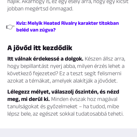
hajlik. Akárhogy is, ez egy esély arra, hogy egy kicsit
jobban megértsd önmagad.
Kvíz: Melyik Heated Rivalry karakter titokban
👉
beléd van zúgva?
A jövőd itt kezdődik
Itt válnak érdekessé a dolgok.
Készen állsz arra,
hogy bepillantást nyerj abba, milyen érzés lehet a
következő fejezeted? Ez a teszt segít felismerni
azokat a témákat, amelyek alakítják a jövődet.
Lélegezz mélyet, válaszolj őszintén, és nézd
meg, mi derül ki.
Minden évszak hoz magával
tanulságokat és győzelmeket – ha tudod, mibe
lépsz bele, az egészet sokkal tudatosabbá teheti.