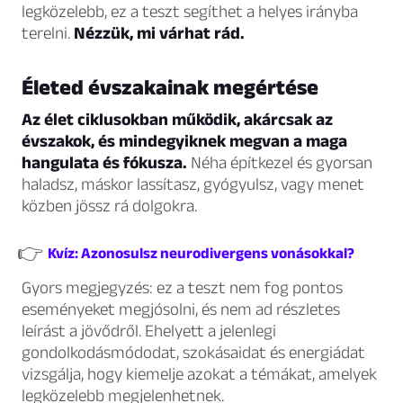
legközelebb, ez a teszt segíthet a helyes irányba
terelni.
Nézzük, mi várhat rád.
Életed évszakainak megértése
Az élet ciklusokban működik, akárcsak az
évszakok, és mindegyiknek megvan a maga
hangulata és fókusza.
Néha építkezel és gyorsan
haladsz, máskor lassítasz, gyógyulsz, vagy menet
közben jössz rá dolgokra.
👉
Kvíz: Azonosulsz neurodivergens vonásokkal?
Gyors megjegyzés: ez a teszt nem fog pontos
eseményeket megjósolni, és nem ad részletes
leírást a jövődről. Ehelyett a jelenlegi
gondolkodásmódodat, szokásaidat és energiádat
vizsgálja, hogy kiemelje azokat a témákat, amelyek
legközelebb megjelenhetnek.