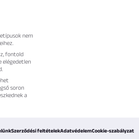
chetípusok nem
eihez.
z, fontold
de elégedetlen
d.
ehet
égső soron
leszkednek a
elünk
Szerződési feltételek
Adatvédelem
Cookie-szabályzat