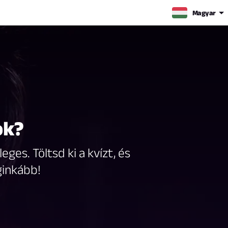
Magyar
ok?
ges. Töltsd ki a kvízt, és
ginkább!