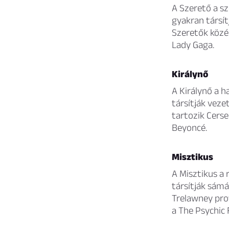
A Szerető a sz
gyakran társí
Szeretők közé 
Lady Gaga.
Királynő
A Királynő a h
társítják veze
tartozik Cerse
Beyoncé.
Misztikus
A Misztikus a r
társítják sám
Trelawney pro
a The Psychic