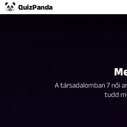
Quiz
Panda
Me
A társadalomban 7 női arc
tudd me