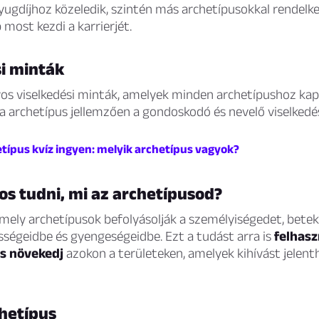
nyugdíjhoz közeledik, szintén más archetípusokkal rendelk
 most kezdi a karrierjét.
si minták
os viselkedési minták, amelyek minden archetípushoz kap
a archetípus jellemzően a gondoskodó és nevelő viselkedés
etípus kvíz ingyen: melyik archetípus vagyok?
os tudni, mi az archetípusod?
mely archetípusok befolyásolják a személyiségedet, betek
sségeidbe és gyengeségeidbe. Ezt a tudást arra is
felhasz
és növekedj
azokon a területeken, amelyek kihívást jelen
chetípus