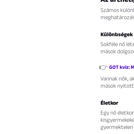
Számos különb
meghatározásr
Különbségek 
Sokféle nő lét
mások dolgozó
👉
GOT kvíz: 
Vannak nők, ak
mások nyitotta
Életkor
Egy nő életkor
kisgyermekeket
gyermektelen 