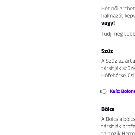
Hét női archet
halmazát képvi
vagy!
Tudj meg több
Szűz
A Szűz az árta
társítják szüz
Hófehérke, Cs
👉
Kvíz: Bolon
Bölcs
A Bölcs a bölc
társítják pro
tartozik Herm