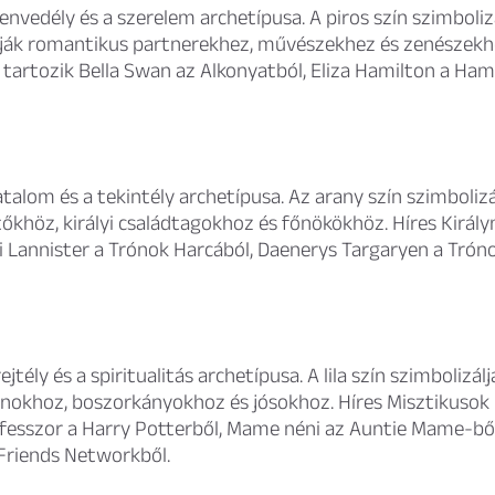
envedély és a szerelem archetípusa. A piros szín szimbolizá
tják romantikus partnerekhez, művészekhez és zenészekhe
tartozik Bella Swan az Alkonyatból, Eliza Hamilton a Ham
atalom és a tekintély archetípusa. Az arany szín szimbolizá
tőkhöz, királyi családtagokhoz és főnökökhöz. Híres Királ
i Lannister a Trónok Harcából, Daenerys Targaryen a Trón
ejtély és a spiritualitás archetípusa. A lila szín szimbolizál
ánokhoz, boszorkányokhoz és jósokhoz. Híres Misztikusok 
fesszor a Harry Potterből, Mame néni az Auntie Mame-ből
 Friends Networkből.