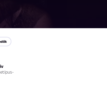
edők
ív
hetípus-