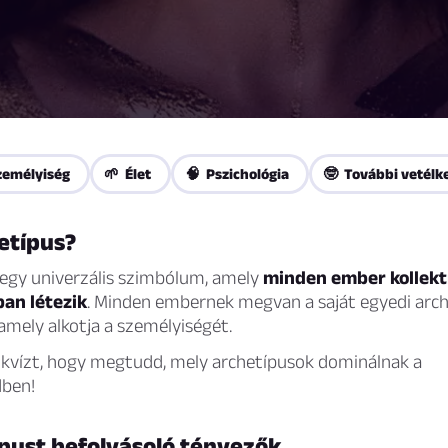
zemélyiség
🌱 Élet
🧠 Pszichológia
🤓 További vetélk
etípus?
 egy univerzális szimbólum, amely
minden ember kollekt
ban létezik
. Minden embernek megvan a saját egyedi arc
amely alkotja a személyiségét.
a kvízt, hogy megtudd, mely archetípusok dominálnak a
dben!
ípust befolyásoló tényezők