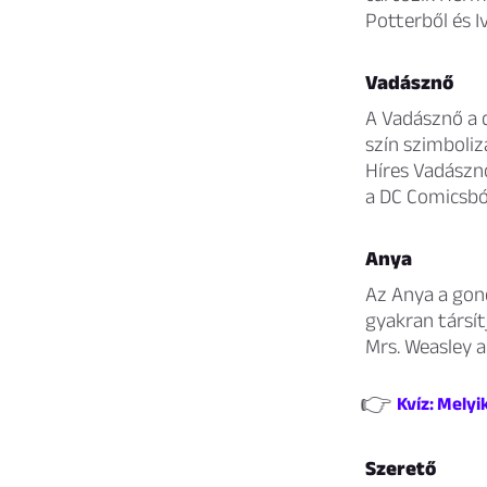
Potterből és I
Vadásznő
A Vadásznő a 
szín szimboliz
Híres Vadászn
a DC Comicsbó
Anya
Az Anya a gond
gyakran társí
Mrs. Weasley a
👉
Kvíz: Melyi
Szerető