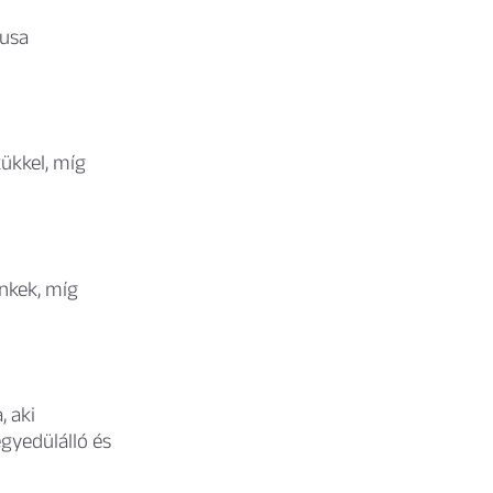
pusa
ükkel, míg
énkek, míg
, aki
gyedülálló és