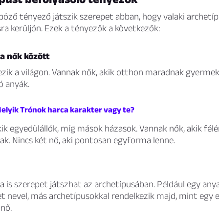
öző tényező játszik szerepet abban, hogy valaki archetí
a kerüljön. Ezek a tényezők a következők:
a nők között
ezik a világon. Vannak nők, akik otthon maradnak gyermek
 anyák.
Melyik Trónok harca karakter vagy te?
ik egyedülállók, míg mások házasok. Vannak nők, akik fél
k. Nincs két nő, aki pontosan egyforma lenne.
a is szerepet játszhat az archetípusában. Például egy anya
 nevel, más archetípusokkal rendelkezik majd, mint egy e
nő.