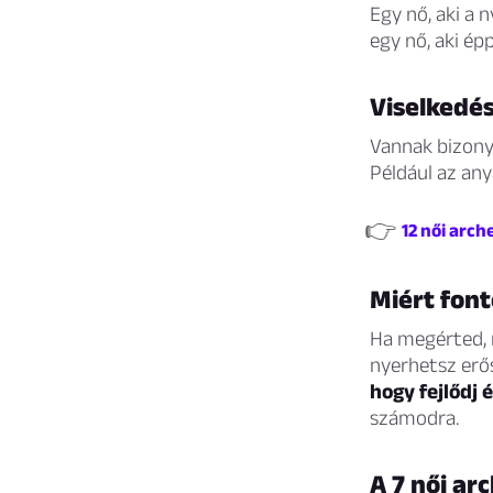
Egy nő, aki a 
egy nő, aki épp
Viselkedé
Vannak bizony
Például az any
👉
12 női arch
Miért font
Ha megérted, 
nyerhetsz erő
hogy fejlődj 
számodra.
A 7 női ar