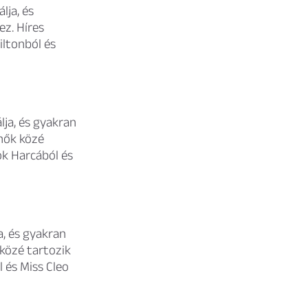
lja, és
z. Híres
iltonból és
lja, és gyakran
ynők közé
ok Harcából és
ja, és gyakran
közé tartozik
 és Miss Cleo