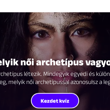
lyik női archetípus vagy
hetípus létezik. Mindegyik egyedi és különle
g, melyik női archetípussal azonosulsz a le
Kezdet kvíz