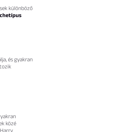
dések különböző
rchetípus
lja, és gyakran
tozik
 gyakran
ek közé
 Harry