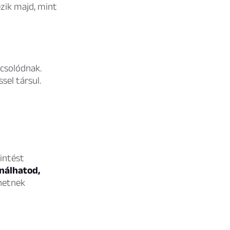
ezik majd, mint
csolódnak.
sel társul.
intést
nálhatod,
thetnek