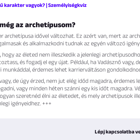
nű karakter vagyok? | Személyiségkvíz
 még az archetípusom?
r archetípusa idővel változhat. Ez azért van, mert az ar
ugalmasak és alkalmazkodni tudnak az egyén változó igény
, hogy az életed nem illeszkedik a jelenlegi archetípusodho
oztass, és fogadj el egy újat. Például, ha Vadásznő vagy, 
egi munkáddal, érdemes lehet karrierváltáson gondolkodno
vagy, de úgy érzed, nem jut elég időd magadra, érdemes l
ogadni, vagy minden héten szánni egy kis időt magadra. V
hogyan szeretnéd élni az életedet, és mely archetípusok il
nlegi igényeidhez. +++
Lépj kapcsolatba v