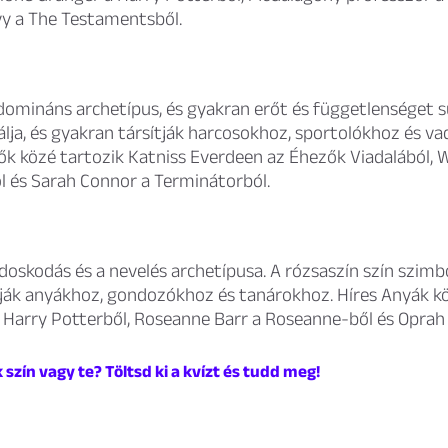
vy a The Testamentsből.
domináns archetípus, és gyakran erőt és függetlenséget s
álja, és gyakran társítják harcosokhoz, sportolókhoz és v
ők közé tartozik Katniss Everdeen az Éhezők Viadalából
l és Sarah Connor a Terminátorból.
oskodás és a nevelés archetípusa. A rózsaszín szín szimbol
tják anyákhoz, gondozókhoz és tanárokhoz. Híres Anyák kö
 Harry Potterből, Roseanne Barr a Roseanne-ből és Oprah 
k szín vagy te? Töltsd ki a kvízt és tudd meg!