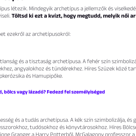
ípus létezik. Mindegyik archetípus a jellemzők és viselke
seli.
Töltsd ki ezt a kvízt, hogy megtudd, melyik női a
et ezekről az archetípusokról:
tlanság és a tisztaság archetípusa. A fehér szín szimbolizá
ekhez, angyalokhoz és tündérekhez. Híres Szüzek közé tar
ipkerózsika és Hamupipőke.
d, bölcs vagy lázadó? Fedezd fel személyiséged
sesség és a tudás archetípusa. A kék szín szimbolizálja, és
fesszorokhoz, tudósokhoz és könyvtárosokhoz. Híres Bölcs
ione Granger a Harry Potterből, McGalagony professzor a