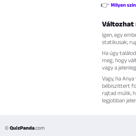
👉
Milyen szí
Változhat
Igen, egy embe
statikusak; r
Ha úgy találod
meg, hogy vált
vagy a jelenl
Vagy, ha Anya 
bébiszittert f
rajtad múlik, 
legjobban jele
©
QuizPanda
.com