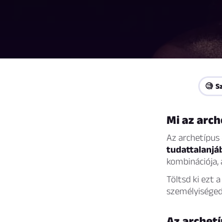
🧐 S
Mi az arch
Az archetípus
tudattalanjá
kombinációja, 
Töltsd ki ezt 
személyisége
Az archet