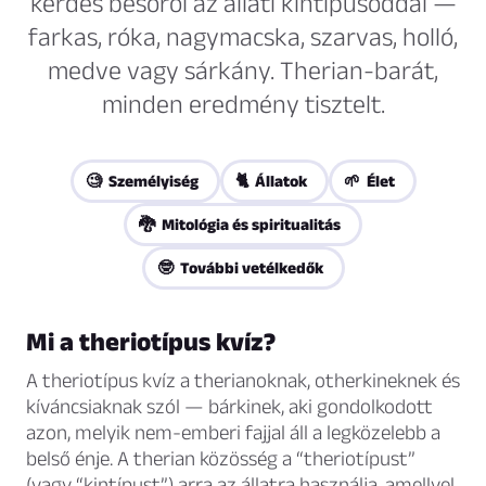
kérdés besorol az állati kintípusoddal —
farkas, róka, nagymacska, szarvas, holló,
medve vagy sárkány. Therian-barát,
minden eredmény tisztelt.
🧐 Személyiség
🐈 Állatok
🌱 Élet
🐉 Mitológia és spiritualitás
🤓 További vetélkedők
Mi a theriotípus kvíz?
A theriotípus kvíz a therianoknak, otherkineknek és
kíváncsiaknak szól — bárkinek, aki gondolkodott
azon, melyik nem-emberi fajjal áll a legközelebb a
belső énje. A therian közösség a “theriotípust”
(vagy “kintípust”) arra az állatra használja, amellyel