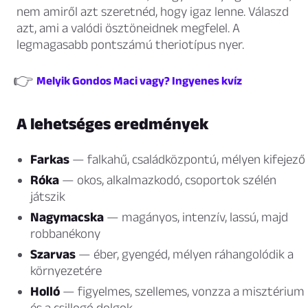
nem amiről azt szeretnéd, hogy igaz lenne. Válaszd
azt, ami a valódi ösztöneidnek megfelel. A
legmagasabb pontszámú theriotípus nyer.
👉
Melyik Gondos Maci vagy? Ingyenes kvíz
A lehetséges eredmények
Farkas
— falkahű, családközpontú, mélyen kifejező
Róka
— okos, alkalmazkodó, csoportok szélén
játszik
Nagymacska
— magányos, intenzív, lassú, majd
robbanékony
Szarvas
— éber, gyengéd, mélyen ráhangolódik a
környezetére
Holló
— figyelmes, szellemes, vonzza a misztérium
és a csillogó dolgok