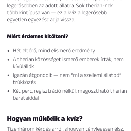
legerősebben az adott állatra. Sok therian-nek
több kintípusa van — ez a kvíz a legerősebb
egyetlen egyezést adja vissza.
Miért érdemes kitölteni?
Hét eltérő, mind elismerő eredmény
A therian közösséget ismerő emberek írták, nem
kívülállók
Igazán átgondolt — nem “mi a szellemi állatod”
trükközés
Két perc, regisztráció nélkül, megosztható therian
barátaiddal
Hogyan működik a kvíz?
Tizenhárom kérdés arról, ahogyan ténylegesen élsz,