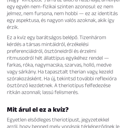
egy egyén nem-fizikai szinten azonosul: ez nem
jelmez, nem fursona, nem hobbi — ez az identitás
egy aspektusa, és nagyon valós azoknak, akik így
érzik.
Ez a kvíz egy barátságos belépő. Tizenhárom
kérdés a társas mintáidról, érzékelési
preferenciáidról, ösztöneidről és érzelmi
ritmusodról hét állattípus egyikéhez rendel —
farkas, róka, nagymacska, szarvas, holló, medve
vagy sárkány. Ha tapasztalt therian vagy, kezeld
szórakozásként. Ha új, tekintsd további reflexióra
ösztönző kezdetnek. A theriotípus felfedezése
ritkán azonnali; lassú felismerés.
Mit árul el ez a kvíz?
Egyetlen elsődleges theriotípust, jegyzetekkel
arról, hogy benned mely vonások térképeződnek le