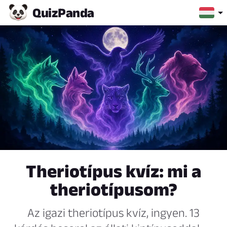
Quiz
Panda
Theriotípus kvíz: mi a
theriotípusom?
Az igazi theriotípus kvíz, ingyen. 13