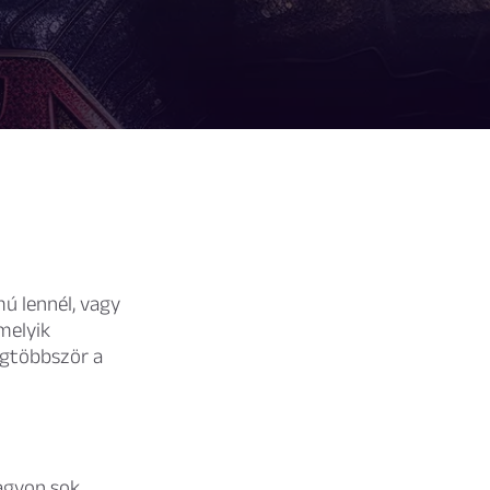
ú lennél, vagy
melyik
egtöbbször a
agyon sok