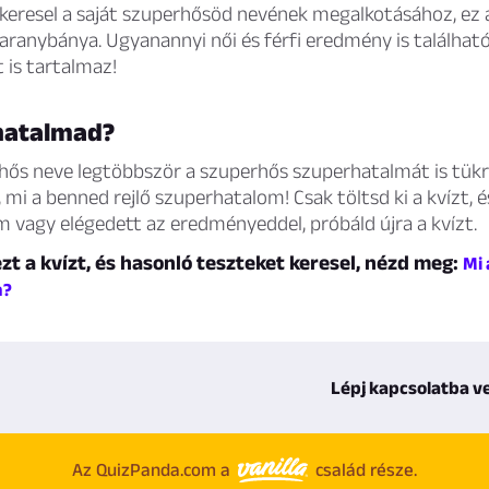
t keresel a saját szuperhősöd nevének megalkotásához, ez
ranybánya. Ugyanannyi női és férfi eredmény is található
 is tartalmaz!
hatalmad?
hős neve legtöbbször a szuperhős szuperhatalmát is tükröz
 mi a benned rejlő szuperhatalom! Csak töltsd ki a kvízt, é
 vagy elégedett az eredményeddel, próbáld újra a kvízt.
zt a kvízt, és hasonló teszteket keresel, nézd meg:
Mi 
m?
Lépj kapcsolatba v
Az QuizPanda.com a
család része.