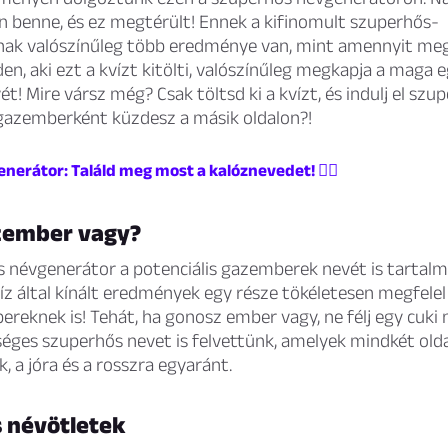
n benne, és ez megtérült! Ennek a kifinomult szuperhős-
ak valószínűleg több eredménye van, mint amennyit me
en, aki ezt a kvízt kitölti, valószínűleg megkapja a maga 
t! Mire vársz még? Csak töltsd ki a kvízt, és indulj el szu
azemberként küzdesz a másik oldalon?!
nerátor: Találd meg most a kalóznevedet! 🏴‍☠️
zember vagy?
 névgenerátor a potenciális gazemberek nevét is tartalmaz
víz által kínált eredmények egy része tökéletesen megfelel
eknek is! Tehát, ha gonosz ember vagy, ne félj egy cuki 
éges szuperhős nevet is felvettünk, amelyek mindkét olda
k, a jóra és a rosszra egyaránt.
 névötletek