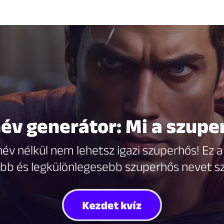
év generátor: Mi a szup
v nélkül nem lehetsz igazi szuperhős! Ez a 
bb és legkülönlegesebb szuperhős nevet 
Kezdet kvíz