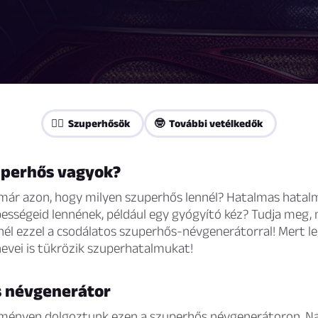
🦸‍♀️ Szuperhősök
🤓 További vetélkedők
uperhős vagyok?
már azon, hogy milyen szuperhős lennél? Hatalmas hatalm
ességeid lennének, például egy gyógyító kéz? Tudja meg, 
nél ezzel a csodálatos szuperhős-névgenerátorral! Mert l
evei is tükrözik szuperhatalmukat!
 névgenerátor
ményen dolgoztunk ezen a szuperhős névgenerátoron. N