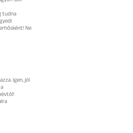
g tudna
egyedi
perhősként! Ne
za. Igen, jól
 a
névtől!
lra