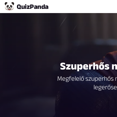
Quiz
Panda
Szuperhős n
Megfelelő szuperhős né
legerőse