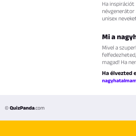
Ha inspiráció
névgenerátor a
unisex neveket
Mi a nagy
Mivel a szuper
felfedezheted,
magad! Ha nem
Ha élvezted e
nagyhatalma
©
QuizPanda
.com