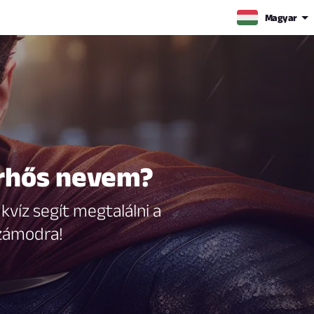
Magyar
erhős nevem?
kvíz segít megtalálni a
számodra!