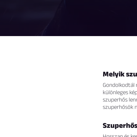
Melyik sz
Gondolkodtál 
különleges kép
szuperhős len
szuperhősök n
Szuperhős
Hosszan és ke