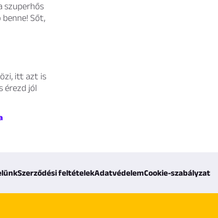
 a szuperhős
 benne! Sőt,
i, itt azt is
s érezd jól
a
elünk
Szerződési feltételek
Adatvédelem
Cookie-szabályzat