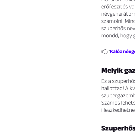
erőfeszítés va
névgenerátorn
számolni! Mind
szuperhős nevé
mondd, hogy g
👉
Kalóz névge
Melyik ga
Ez a szuperhős
hallottad! A k
szupergazember
Számos lehets
illeszkedhetne
Szuperhős