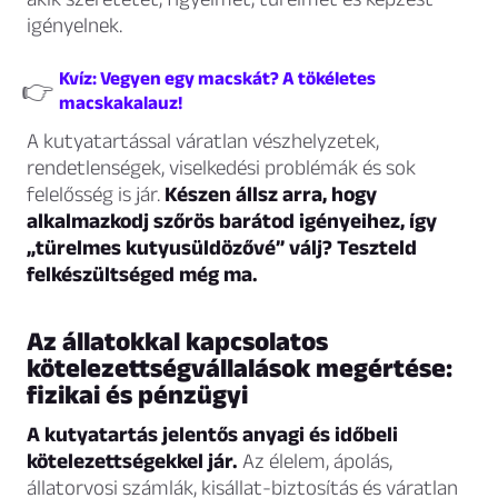
igényelnek.
Kvíz: Vegyen egy macskát? A tökéletes
👉
macskakalauz!
A kutyatartással váratlan vészhelyzetek,
rendetlenségek, viselkedési problémák és sok
felelősség is jár.
Készen állsz arra, hogy
alkalmazkodj szőrös barátod igényeihez, így
„türelmes kutyusüldözővé” válj? Teszteld
felkészültséged még ma.
Az állatokkal kapcsolatos
kötelezettségvállalások megértése:
fizikai és pénzügyi
A kutyatartás jelentős anyagi és időbeli
kötelezettségekkel jár.
Az élelem, ápolás,
állatorvosi számlák, kisállat-biztosítás és váratlan