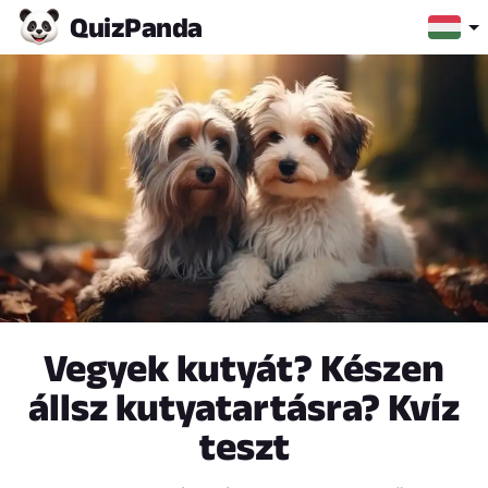
Quiz
Panda
Vegyek kutyát? Készen
állsz kutyatartásra? Kvíz
teszt