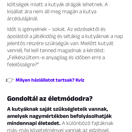
költségek miatt a kutyák drágák lehetnek. A
kisállat ára nem áll meg magán a kutya
árcédulájánál.
Időt is igényelnek – sokat. Az edzésektől és
ápolástól a játékidőig és sétákig a kutyáknak a nap
jelentős részére szükségük van. Mielőtt kutyát
vennél, fel kell tenned magadnak a kérdést:
„Felkészültem-e anyagilag és időben erre a
felelősségre?”
👉
Milyen háziállatot tartsak? Kvíz
Gondoltál az életmódodra?
A kutyáknak saját szükségleteik vannak,
amelyek nagymértékben befolyásolhatják
mindennapi életedet.
A különböző fajtáknak
más-más követelményei vannak az edzéssel,