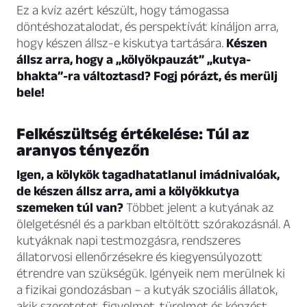
Ez a kvíz azért készült, hogy támogassa
döntéshozatalodat, és perspektívát kínáljon arra,
hogy készen állsz-e kiskutya tartására.
Készen
állsz arra, hogy a „kölyökpauzát” „kutya-
bhakta”-ra változtasd? Fogj pórázt, és merülj
bele!
Felkészültség értékelése: Túl az
aranyos tényezőn
Igen, a kölykök tagadhatatlanul imádnivalóak,
de készen állsz arra, ami a kölyökkutya
szemeken túl van?
Többet jelent a kutyának az
ölelgetésnél és a parkban eltöltött szórakozásnál. A
kutyáknak napi testmozgásra, rendszeres
állatorvosi ellenőrzésekre és kiegyensúlyozott
étrendre van szükségük. Igényeik nem merülnek ki
a fizikai gondozásban – a kutyák szociális állatok,
akik szeretetet, figyelmet, türelmet és képzést