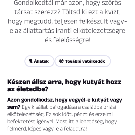
Gondolkodtál már azon, hogy szőrös
társat szerezz? Töltsd ki ezt a kvízt,
hogy megtudd, teljesen felkészült vagy-
e az állattartás iránti elkötelezettségre
és felelősségre!
🐈 Állatok
🤓 További vetélkedők
Készen állsz arra, hogy kutyát hozz
az életedbe?
Azon gondolkodsz, hogy vegyél-e kutyát vagy
sem?
Egy kisállat befogadása a családba óriási
elkötelezettség. Ez sok időt, pénzt és érzelmi
befektetést igényel. Most itt a lehetőség, hogy
felmérd, képes vagy-e a feladatra!