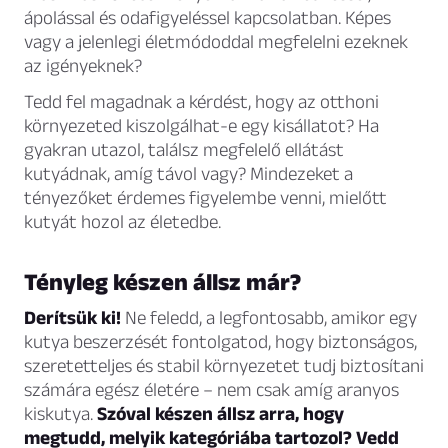
ápolással és odafigyeléssel kapcsolatban. Képes
vagy a jelenlegi életmódoddal megfelelni ezeknek
az igényeknek?
Tedd fel magadnak a kérdést, hogy az otthoni
környezeted kiszolgálhat-e egy kisállatot? Ha
gyakran utazol, találsz megfelelő ellátást
kutyádnak, amíg távol vagy? Mindezeket a
tényezőket érdemes figyelembe venni, mielőtt
kutyát hozol az életedbe.
Tényleg készen állsz már?
Derítsük ki!
Ne feledd, a legfontosabb, amikor egy
kutya beszerzését fontolgatod, hogy biztonságos,
szeretetteljes és stabil környezetet tudj biztosítani
számára egész életére – nem csak amíg aranyos
kiskutya.
Szóval készen állsz arra, hogy
megtudd, melyik kategóriába tartozol? Vedd