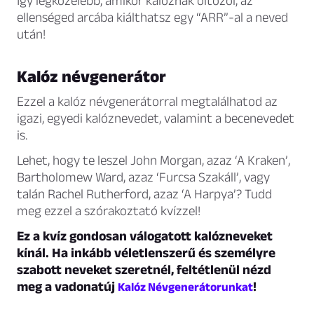
Így legközelebb, amikor kalóznak öltözöl, az
ellenséged arcába kiálthatsz egy “ARR”-al a neved
után!
Kalóz névgenerátor
Ezzel a kalóz névgenerátorral megtalálhatod az
igazi, egyedi kalóznevedet, valamint a becenevedet
is.
Lehet, hogy te leszel John Morgan, azaz ‘A Kraken’,
Bartholomew Ward, azaz ‘Furcsa Szakáll’, vagy
talán Rachel Rutherford, azaz ‘A Harpya’? Tudd
meg ezzel a szórakoztató kvízzel!
Ez a kvíz gondosan válogatott kalózneveket
kínál. Ha inkább véletlenszerű és személyre
szabott neveket szeretnél, feltétlenül nézd
meg a vadonatúj
!
Kalóz Névgenerátorunkat