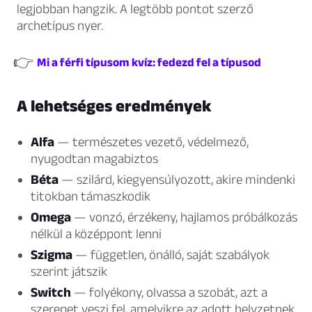
legjobban hangzik. A legtöbb pontot szerző
archetípus nyer.
👉
Mi a férfi típusom kvíz: fedezd fel a típusod
A lehetséges eredmények
Alfa
— természetes vezető, védelmező,
nyugodtan magabiztos
Béta
— szilárd, kiegyensúlyozott, akire mindenki
titokban támaszkodik
Omega
— vonzó, érzékeny, hajlamos próbálkozás
nélkül a középpont lenni
Szigma
— független, önálló, saját szabályok
szerint játszik
Switch
— folyékony, olvassa a szobát, azt a
szerepet veszi fel, amelyikre az adott helyzetnek