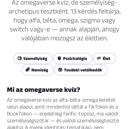
Az omegaverse kvíz, de személyiség-
archetípus tesztként. 13 kérdés feltárja,
hogy alfa, béta, omega, szigma vagy
switch vagy-e — annak alapján, ahogy
valójában mozogsz az életben.
🧐 Személyiség
🧠 Pszichológia
🌱 Élet
🌈 Nemiség
🤓 További vetélkedők
Mi az omegaverse kvíz?
Az omegaverse kvíz az alfa-béta-omega keretet
veszi alapul, amit mindenhol láttál a TikTokon és a
BookTokon — eredetileg fanfic-toposz, ma valódi
személyiségszótár — és valódi személyiségteszté
alakítja. A miénk identitás-tematikájú, nem