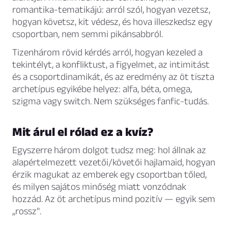
romantika-tematikájú: arról szól, hogyan vezetsz,
hogyan követsz, kit védesz, és hova illeszkedsz egy
csoportban, nem semmi pikánsabbról.
Tizenhárom rövid kérdés arról, hogyan kezeled a
tekintélyt, a konfliktust, a figyelmet, az intimitást
és a csoportdinamikát, és az eredmény az öt tiszta
archetípus egyikébe helyez: alfa, béta, omega,
szigma vagy switch. Nem szükséges fanfic-tudás.
Mit árul el rólad ez a kvíz?
Egyszerre három dolgot tudsz meg: hol állnak az
alapértelmezett vezetői/követői hajlamaid, hogyan
érzik magukat az emberek egy csoportban tőled,
és milyen sajátos minőség miatt vonzódnak
hozzád. Az öt archetípus mind pozitív — egyik sem
„rossz".